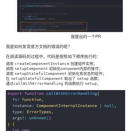
我提出的一个PR
我是如何发现官方文档的错误的呢？
在阅读源码的过程中，代码是按照如下顺序执行的：
调用
创建组件实例；
createComponentInstance
调用
初始化component内部的操作；
setupComponent
调用
初始化有状态的组件；
setupStatefulComponent
在
取出了
函数；
setupStatefulComponent
setup
通过
的函数执行
；
callWithErrorHandling
setup