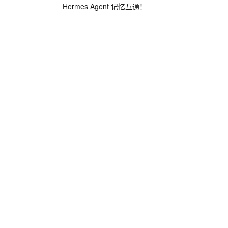
Hermes Agent 记忆互通！
息提取
与 AI 智能体进行实时音视频通话
从文本、图片、视频中提取结构化的属性信息
构建支持视频理解的 AI 音视频实时通话应用
t.diy 一步搞定创意建站
构建大模型应用的安全防护体系
通过自然语言交互简化开发流程,全栈开发支持
通过阿里云安全产品对 AI 应用进行安全防护