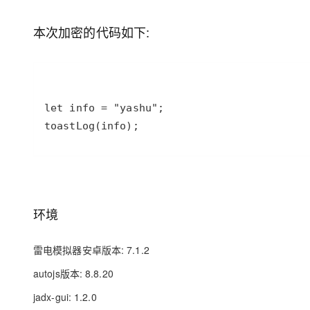
存储
天池大赛
Qwen3.7-Plus
云解析DNS
解决方案免费试用 新老
电子合同
最高领取价值200元试用
能看、能想、能动手的多模
安全
网络与CDN
本次加密的代码如下:
AI 算法大赛
畅捷通
大数据开发治理平台 Data
AI 产品 免费试用
网络
安全
云开发大赛
Qwen3-VL-Plus
Tableau 订阅
1亿+ 大模型 tokens 和 
可观测
入门学习赛
中间件
AI空中课堂在线直播课
云防火墙
140+云产品 免费试用
上云与迁云
云原生的云上边界网络安全
产品新客免费试用，最长1
数据库
生态解决方案
toastLog(info);
大模型服务
企业出海
大模型ACA认证体验
大数据计算
助力企业全员 AI 认知与能
行业生态解决方案
千问AI平台-Token Plan
政企业务
媒体服务
开发者生态解决方案
企业服务与云通信
千问AI平台-模型体验
AI 开发和 AI 应用解决
环境
在线体验全尺寸、多种模态
域名与网站
Happy 系列大模型
雷电模拟器安卓版本: 7.1.2
终端用户计算
autojs版本: 8.8.20
Serverless
jadx-gui: 1.2.0
开发工具