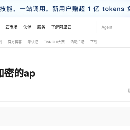
云市场
伙伴
服务
了解阿里云
践
官方博客
考认证
TIANCHI大赛
活动广场
下载
AI 特惠
数据与 API
成为产品伙伴
企业增值服务
最佳实践
价格计算器
AI 场景体
基础软件
产品伙伴合
阿里云认证
市场活动
配置报价
大模型
自助选配和估算价格
新方式
睿译宝，AI翻译排版一步到位
智启 AI 普惠权益
产品生态集成认证中心
企业支持计划
云上春晚
域名与网站
千问官方 MaaS 平台，为开发者和 Agent 而生，新用户赠送 1 亿 + tokens 额度
Qwen Aud
AI Coding
阿里云Maa
2026 阿里云
云服务器 E
为企业打
数据集
Windows
大模型认证
模型
NEW
NEW
x加密的ap
交付可用成果
值低价云产品抢先购
上传文档即自动完成翻译和格式还原
至高享 1亿+免费 tokens，加速 Al 应用落地
提供智能易用的域名与建站服务
智能编程，一键
安全可靠、
产品生态伙伴
专家技术服务
云上奥运之旅
弹性计算合作
阿里云中企出
手机三要素
宝塔 Linux
全部认证
价格优势
有专属领域专家
GLM-5.2：长任务时代开源旗舰模型
阿里云 OPC 创新助力计划
千问大模型
即刻拥有 DeepS
AI 电商营销
对象存储 O
大模型
产品生态伙伴工作台
企业增值服务台
云栖战略参考
云存储合作计
云栖大会
身份实名认证
CentOS
训练营
推动算力普惠，释放技术红利
最高返9万
多领域专家智能体,一键组建 AI 虚拟交付团队
快速构建应用程序和网站，即刻迈出上云第一步
至高百万元 Token 补贴，加速一人公司成长
多元化、高性能、安全可靠的大模型服务
真正可用的 1M 上下文,一次完成代码全链路开发
轻松解锁专属 Dee
从图文生成到
云上的中国
数据库合作计
活动全景
短信
Docker
图片和
站式影视创作平台
Hermes Agent，打造自进化智能体
Token Plan 模型订阅计划
数字证书管理服务（原SSL证书）
5 分钟轻松部署
AI 广告创作
无影云电脑
企业成长
NEW
信息公告
看见新力量
云网络合作计
OCR 文字识别
JAVA
证享300元代金券
可视化编排打通从文字构思到成片全链路闭环
全托管，含MySQL、PostgreSQL、SQL Server、MariaDB多引擎
自主进化，持久记忆，越用越聪明
Qwen3.8-Max 首发尝鲜，限时加量 10 倍，夜间低至2折
实现全站HTTPS，呈现可信的WEB访问
图文、视频一
随时随地安
魔搭 Mode
Kimi-K3
HappyHors
NEW
loud
服务实践
官网公告
金融模力时刻
Salesforce O
版
发票查验
全能环境
Claude Code + GStack 打造工程团队
千问办公，限时限量积分加倍
Qoder
低代码高效构
AI 建站
短信服务
型
NEW
作计划
Kimi 最新旗舰模型，长程编程与推理利器
让文字生成流
计划
创新中心
魔搭 ModelSc
健康状态
理服务
让AI从“聊天伙伴”进化为能干活的“数字员工”
安装技能 GStack，拥有专属 AI 工程团队
你的AI工作搭子，覆盖日常办公高频场景
面向真实软件的智能体编程平台
0 代码专业建
客户案例
天气预报查询
操作系统
态合作计划