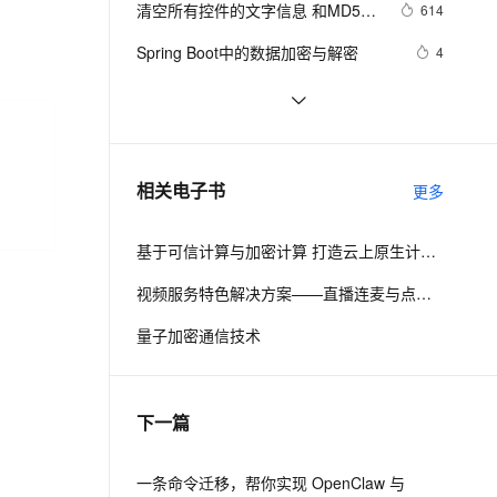
安全
清空所有控件的文字信息 和MD5加
我要投诉
e-1.1-I2V
Cosyvoice-V3-Flash
614
PolarDB
上云场景组合购
Milvus 弹性伸缩功能新增节
伴
密
漫剧创作，剧本、分镜、视频高效生成
100%兼容MySQL、PostgreSQL，兼容Oracle，支持集中和分布式
覆盖90%+业务场景，专享组合折扣价
点支持范围
畅自然，细节丰富
高表现力语音合成大模型，语音克隆听感自然
VPN
Spring Boot中的数据加密与解密
4
ernetes 版 ACK
云聚AI 严选权益
AI 原生数据库服务发布
SSL 证书
【Android 安全】DEX 加密 ( 常用 
8
2V
Fun-ASR
，一键激活高效办公新体验
理容器应用的 K8s 服务
精选AI产品，从模型到应用全链提效
Agent 数据网关
Android 反编译工具 | apktool | 
文戏情感细腻自然，动作戏激烈拳拳到肉，实现更强表演能力
支持中英文自由切换，具备更强的噪声鲁棒性
堡垒机
ShardingSphere 实现数据加密（脱
5
dex2jar | enjarify | jd-gui | jadx )
AI 用量加速计划
云原生数据库 PolarDB
敏）第一篇
防火墙
（一）
、识别商机，让客服更高效、服务更出色。
JavaScript学习 -- AES加密算法
新老同享，达量后返
Agentic Database 发布
7
相关电子书
更多
主机安全
应用
基于可信计算与加密计算 打造云上原生计算安全
千问办公
NEW
AI 应用及服务市场
的智能体编程平台
一站式AI生产力平台
视频服务特色解决方案——直播连麦与点播加密
AI 应用
伶鹊
量子加密通信技术
企业级人与Agent协作平台，接入和调度多个数字员工
智能客服平台，对话机器人、对话分析、智能外呼
大模型
大模型服务平台百炼 - 全妙
自然语言处理
下一篇
应用创作平台
多模态内容创作工具，已接入 DeepSeek
数据标注
机器学习
一条命令迁移，帮你实现 OpenClaw 与