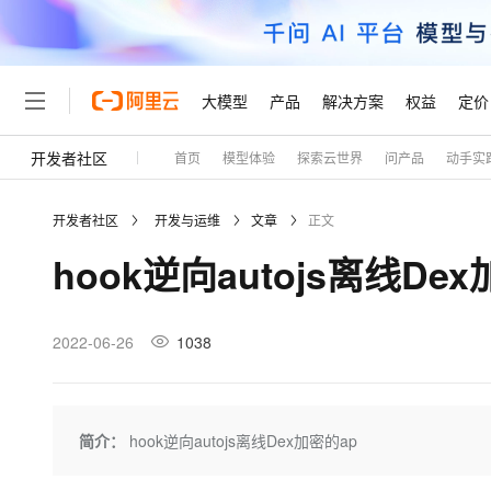
大模型
产品
解决方案
权益
定价
开发者社区
首页
模型体验
探索云世界
问产品
动手实
大模型
产品
解决方案
权益
定价
云市场
伙伴
服务
了解阿里云
精选产品
精选解决方案
普惠上云
产品定价
精选商城
成为销售伙伴
售前咨询
为什么选择阿里云
千问AI平台
开发者社区
开发与运维
文章
正文
了解云产品的定价详情
大模型服务平台百炼
千问办公，解锁你的工作
普惠上云 官方力荐
分销伙伴
在线服务
网站建设
什么是云计算
大
hook逆向autojs离线De
大模型服务与应用平台
企业级Agent产品，直接
云服务器38元/年起，超
咨询伙伴
多端小程序
技术领先
云上成本管理
售后服务
轻量应用服务器
Agency Agents：拥
官方推荐返现计划
大模型
精选产品
精选解决方案
Salesforce 国际版订阅
稳定可靠
管理和优化成本
推荐新用户得奖励，单订单
销售伙伴合作计划
2022-06-26
1038
自助服务
友盟天域
安全合规
人工智能与机器学习
AI
文本生成
云数据库 RDS
HappyHorse 打造一
云工开物
无影生态合作计划
在线服务
观测云
分析师报告
高校专属算力普惠，学生认
计算
互联网应用开发
Qwen3.8-Max
HOT
Salesforce On Alibaba C
工单服务
Tuya 物联网平台阿里云
研究报告与白皮书
人工智能平台 PAI
快速拥有专属 OpenClaw
简介：
hook逆向autojs离线Dex加密的ap
大模
Consulting Partner 合
大数据
容器
智能体时代全能旗舰模型
免费试用
短信专区
一站式AI开发、训练和推
蓝凌 OA
AI 大模型销售与服务生
现代化应用