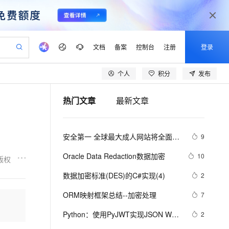
文档
备案
控制台
注册
登录
个人
积分
发布
验
作计划
器
AI 活动
专业服务
服务伙伴合作计划
开发者社区
加入我们
产品动态
服务平台百炼
阿里云 OPC 创新助力计划
热门文章
最新文章
一站式生成采购清单，支持单品或批量购买
io：打造专属 AI 语音助手
S产品伙伴计划（繁花）
峰会
CS
造的大模型服务与应用开发平台
一句话生成原生可编辑精美 PPT 文稿
AI 生产力先锋
Al MaaS 服务伙伴赋能合作
域名
博文
Careers
至高可申请百万元
Qwen3.8-Max 模型上线
开启高性价比 AI 编程新体验
弹性可伸缩的云计算服务
Qwen-Audio-3.0-Realtime 端到端实时语音角色扮演
输入一句话想法, 轻松生成专业的 PPT
先锋实践拓展 AI 生产力的边界
Token 补贴，五大权
计划
海大会
伙伴信用分合作计划
商标
问答
社会招聘
安全第一 全球最大成人网站将全面采
9
益加速 OPC 成功
eek-V4-Pro
SS
一键部署幻兽帕鲁游戏服务器
飞天发布时刻
HOT
Open Search 向量检索版支
划
备案
电子书
校园招聘
用HTTPS加密
pSeek-V4-Pro
视频创作，一键激活电商全链路生产力
稳定、安全、高性价比、高性能的云存储服务
一键购买专属联机服务器，轻松开启游戏
所见，即是所愿
持视频检索 Pipeline 功能
更多支持
Oracle Data Redaction数据加密
10
版权
划
公司注册
镜像站
视频生成
语音识别与合成
专属 QwenPaw
漫剧工坊：一站式动画创作平台
AI 实训营
HOT
应用身份服务 (IDaaS)
数据加密标准(DES)的C#实现(4)
2
合作伙伴培训与认证
划
上云迁移
站生成，高效打造优质广告素材
全接入的云上超级电脑
从聊天伙伴进化为能主动干活的本地数字员工
快速生产连贯的高质量长漫剧
从基础到进阶，Agent 创客手把手教你
OpenClaw 管理能力上线
lScope
我要反馈
e-1.1-T2V
Qwen3-TTS-Flash
ORM映射框架总结--加密处理
7
查询合作伙伴
n Alibaba Cloud ISV 合作
代维服务
建企业门户网站
10 分钟搭建微信、支付宝小程序
MaxCompute MaxFrame 提
畅细腻的高质量视频
离线语音合成大模型，多语言方言自适应，低延迟高稳定
创新加速
Python：使用PyJWT实现JSON Web 
ope
登录合作伙伴管理后台
2
我要建议
站，无忧落地极速上线
以可视化方式快速构建移动和 PC 门户网站
国内短信简单易用，安全可靠，秒级触达，全球覆盖200+国家和地区。
高效部署网站，快速应用到小程序
供自动弹性内存功能
Tokens加密解密