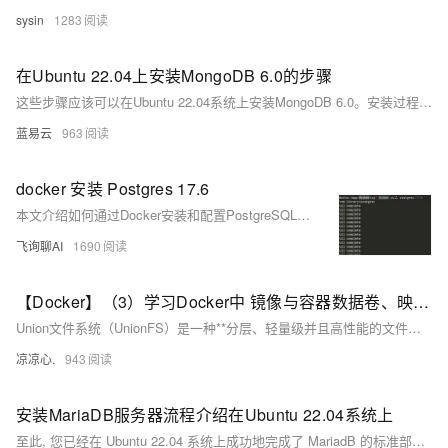
sysin
1283
在Ubuntu 22.04上安装MongoDB 6.0的步骤
这些步骤应该可以在Ubuntu 22.04系统上安装MongoDB 6.0。安装过程中，如果遇到任何问题，可以查阅MongoDB的官方文档或者Ubuntu的相关帮助文档，这些资源通常提供了解决特定问题的详细指导。
蓝易云
963
docker 安装 Postgres 17.6
本文介绍如何通过Docker安装和配置PostgreSQL 17.6。内容包括拉取镜像、导出配置文件、运行容器并挂载数据与配置文件目录，以及进入容器使用psql操作数据库的完整步骤，便于持久化管理和自定义配置。
飞询聊AI
1690
【Docker】（3）学习Docker中 镜像与容器数据卷、映射关系！手把手带你安装 MySql主从同步 和 Redis三主三从集群！并且进行主从切换与扩容操作，还有分析 哈希分区 等知识点！
Union文件系统（UnionFS）是一种**分层、轻量级并且高性能的文件系统**，它支持对文件系统的修改作为一次提交来一层层的叠加，同时可以将不同目录挂载到同一个虚拟文件系统下(unite several directories into a single virtual filesystem) Union 文件系统是 Docker 镜像的基础。 镜像可以通过分层来进行继承，基于基础镜像（没有父镜像），可以制作各种具体的应用镜像。
凉凉心.
943
安装MariaDB服务器流程介绍在Ubuntu 22.04系统上
至此, 您已经在 Ubuntu 22.04 系统上成功地完成了 MariadB 的标准部署流程，并且对其进行基础但重要地初步配置加固工作。通过以上简洁明快且实用性强大地操作流程, 您现在拥有一个待定制与使用地强大 SQL 数据库管理系统。