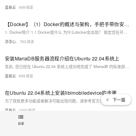
蓝易云
499
【Docker】（1）Docker的概述与架构，手把手带你安装Docker，云原生路上不可缺少的一门技术！
1. Docker简介 1.1 Docker是什么 为什么docker会出现？ 假定您在开发一款平台项目，您的开发环境具有特定的配置。其他开发人员身处的环境配置也各有不同。 您正在开发的应用依赖于您当前的配置且还要依赖于某些配置文件。 您的企业还拥有标准化的测试和生产环境，且具有自身的配置和一系列支持文件。 **要求：**希望尽可能多在本地模拟这些环境而不产生重新创建服务器环境的开销 问题： 要如何确保应用能够在这些环境中运行和通过质量检测？ 在部署过程中不出现令人头疼的版本、配置问题 无需重新编写代码和进行故障修复
凉凉心.
763
安装MariaDB服务器流程介绍在Ubuntu 22.04系统上
至此, 您已经在 Ubuntu 22.04 系统上成功地完成了 MariadB 的标准部署流程，并且对其进行基础但重要地初步配置加固工作。通过以上简洁明快且实用性强大地操作流程, 您现在拥有一个待定制与使用地强大 SQL 数据库管理系统。
蓝易云
699
在Ubuntu 22.04系统上安装libimobiledevice的步骤
下一篇
为了获取更多功能或者解决可能出现问题，请参考官方文档或者社区提供支持。
蓝易云
1002
目录
安装与配置MySQL 8 on Ubuntu，包括权限授予、数据库备份及远程连接指南
以上步骤提供了在Ubuntu上从头开始设置、配置、授权、备份及恢复一个基础但完整的MySQL环境所需知识点。