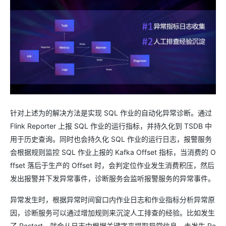
针对上述为的解决方法是实现 SQL 作业的自动化异常诊断。通过
Flink Reporter 上报 SQL 作业的运行指标，并持久化到 TSDB 中
用于历史查询。同时也会持久化 SQL 作业的运行日志，报警服务
会根据规则监控 SQL 作业上报的 Kafka Offset 指标，当消费的 O
ffset 落后于生产的 Offset 时，会判定位作业发生消费积压，然后
发出报警并下发异常事件，诊断服务会监听报警服务的异常事件。
异常发生时，根据异常时间窗口内作业日志和作业指标分析异常原
因，诊断服务可以通过增加规则来沉淀人工排查的经验。比如发生
了 Restart，就会从日志中根据关键字来提取异常信息，未发生 Re