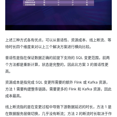
上述三种方式各有优点，可以从普适性、资源成本、线上断流、等
待时长四个维度来对以上三个解决方案进行横向比较。
普适性是指在保证数据正确的前提下支持的 SQL 变更范围，前两
个方法都是重新计算，状态是完整的，因此比方案 3 的普适性更
高。
资源成本是指完成 SQL 变更所需要的额外 Flink 或 Kafka 资源，
方法 1 需要构建整条链路，需要更多的 Flink 和 Kafka 资源，因此
成本最高。
线上断流指的是在变更过程中导致下游数据延迟的时长，方法 1 是
在数据服务层做切换，几乎没有断流；方法 2 的断流时长取决于作