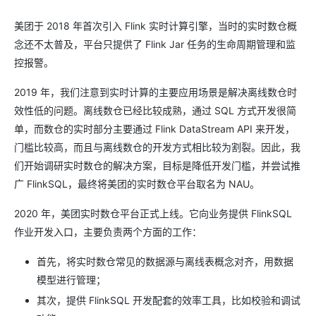
美团于 2018 年首次引入 Flink 实时计算引擎，当时的实时数仓概
念还不太普及，平台只提供了 Flink Jar 任务的生命周期管理和监
控报警。
2019 年，我们注意到实时计算的主要应用场景是解决离线数仓时
效性低的问题。离线数仓已经比较成熟，通过 SQL 方式开发很简
单，而数仓的实时部分主要通过 Flink DataStream API 来开发，
门槛比较高，而且与离线数仓的开发方式相比较为割裂。因此，我
们开始调研实时数仓的解决方案，目标是降低开发门槛，并尝试推
广 FlinkSQL，最终将美团的实时数仓平台取名为 NAU。
2020 年，美团实时数仓平台正式上线。它向业务提供 FlinkSQL
作业开发入口，主要负责两个方面的工作：
首先，将实时数仓常见的数据源与离线表概念对齐，用数据
模型进行管理；
其次，提供 FlinkSQL 开发配套的效率工具，比如校验和调试