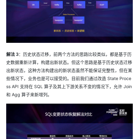
解法 3
：历史状态迁移，前两个方法的思路比较类似，都是基于历
史数据重新计算，构建出新状态。但这个思路是基于历史状态迁移
出新状态，这种方法构建出的新状态虽然不能保证完整性，但在某
些情况下，业务也是可以接受的。目前我们通过改造 State Proce
ss API 支持在 SQL 算子及其上下游关系不变的情况下，允许 Join
和 Agg 算子来新增列。