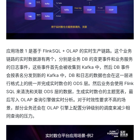
应用场景 1 是基于 FlinkSQL + OLAP 的实时生产链路。这个业务
链路的实时数据源有两个，分别是业务 DB 的变更事件和业务服务
的日志事件，这些事件首先会被收集到 Kafka 中，然后 DB 事件
会按表名分发到新的 Kafka 中，DB 和日志的数据也会在这一层进
行格式上的统一并完成实时数仓的 ODS 层。然后业务会使用 Flink
SQL 来清洗和关联 ODS 层的数据，生成实时数仓的主题宽表，最
后写入 OLAP 查询引擎做实时分析。对于时效性要求不高的场
景，部分业务还会在 OLAP 引擎上配置分钟级别的调度来减少相
同查询的压力。