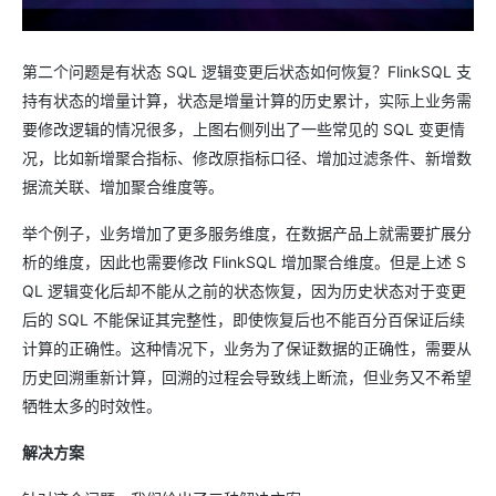
第二个问题是有状态 SQL 逻辑变更后状态如何恢复？FlinkSQL 支
持有状态的增量计算，状态是增量计算的历史累计，实际上业务需
要修改逻辑的情况很多，上图右侧列出了一些常见的 SQL 变更情
况，比如新增聚合指标、修改原指标口径、增加过滤条件、新增数
据流关联、增加聚合维度等。
举个例子，业务增加了更多服务维度，在数据产品上就需要扩展分
析的维度，因此也需要修改 FlinkSQL 增加聚合维度。但是上述 S
QL 逻辑变化后却不能从之前的状态恢复，因为历史状态对于变更
后的 SQL 不能保证其完整性，即使恢复后也不能百分百保证后续
计算的正确性。这种情况下，业务为了保证数据的正确性，需要从
历史回溯重新计算，回溯的过程会导致线上断流，但业务又不希望
牺牲太多的时效性。
解决方案