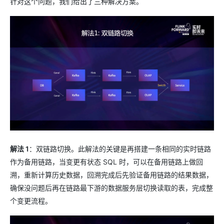
针对这个问题，我们给出了三种解决方案。
解法 1
：双链路切换。此解法的关键是再搭建一条相同的实时链路
作为备用链路，当变更有状态 SQL 时，可以在备用链路上做回
溯，重新计算历史数据，回溯完成后先验证备用链路的结果数据，
确保没问题后再在链路最下游的数据服务层切换读取的表，完成整
个变更流程。