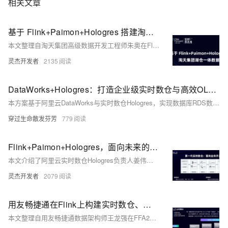
相关文章
基于 Flink+Paimon+Hologres 搭建淘天集团湖仓一体数据链路
本文整理自淘天集团高级数据开发工程师朱奥在Flink Forward Asia 2024的分享，围绕实时数仓优化展开。内容涵盖项目背景、核心策略、解决方案、项目价值及未来计划五部分。通过引入Paimon和Hologres技术，解决当前流批存储不统一、实时数据可见性差等痛点，实现流批一体存储与高效近实时数据加工。项目显著提升了数据时效性和开发运维效率，降低了使用门槛与成本，并规划未来在集团内推广湖仓一体架构，探索更多技术创新场景。
灵杰开发者
2135
DataWorks+Hologres：打造企业级实时数仓与高效OLAP分析平台
本方案基于阿里云DataWorks与实时数仓Hologres，实现数据库RDS数据实时同步至Hologres，并通过Hologres高性能OLAP分析能力，完成一站式实时数据分析。DataWorks提供全链路数据集成与治理，Hologres支持实时写入与极速查询，二者深度融合构建离在线一体化数仓，助力企业加速数字化升级。
穿过生命散发芬芳
779
Flink+Paimon+Hologres，面向未来的一体化实时湖仓平台架构设计
本文介绍了阿里云实时数仓Hologres负责人姜伟华在Flink Forward Asia 2024上的分享，涵盖实时数仓的发展历程、从实时数仓到实时湖仓的演进，以及总结。文章通过三代实时数仓架构的演变，详细解析了Lambda架构、Kafka实时数仓分层+OLAP、Hologres实时数仓分层复用等方案，并探讨了未来从实时数仓到实时湖仓的演进方向。最后，结合实际案例和Demo展示了Hologres + Flink + Paimon在实时湖仓中的应用，帮助用户根据业务需求选择合适的方案。
灵杰开发者
2079
用友畅捷通在Flink上构建实时数仓、挑战与最佳实践
本文整理自用友畅捷通数据架构师王龙强在FFA2024上的分享，介绍了公司在Flink上构建实时数仓的经验。内容涵盖业务背景、数仓建设、当前挑战、最佳实践和未来展望。随着数据量增长，公司面临数据库性能瓶颈及实时数据处理需求，通过引入Flink技术逐步解决了数据同步、链路稳定性和表结构差异等问题，并计划在未来进一步优化链路稳定性、探索湖仓一体架构以及结合AI技术推进数据资源高效利用。