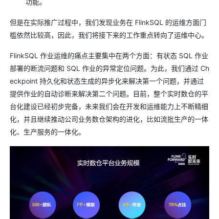
功能。
但是在实际推广过程中，我们发现业务在 FlinkSQL 的运维方面门
槛依然比较高，因此，我们将接下来的工作重点转向了运维中心。
FlinkSQL 作业运维的痛点主要集中在两个方面：有状态 SQL 作业
部署的断流问题和 SQL 作业的异常定位问题。为此，我们通过 Ch
eckpoint 持久化和状态生成的异步化来解决第一个问题，并通过
提供作业的自动诊断来解决第二个问题。目前，整个实时数仓的平
台化建设已经初步完备，未来我们会在开发和运维能力上不断精细
化，并且继续推动公司业务数仓架构的进化，比如流批生产的一体
化、生产服务的一体化。