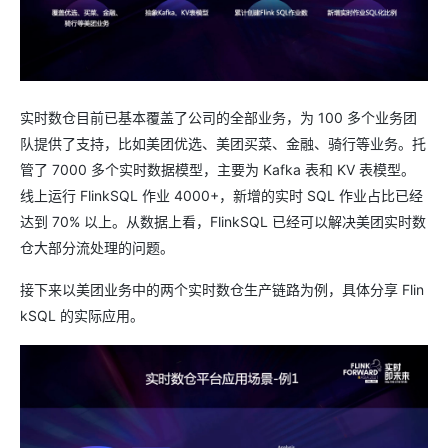
实时数仓目前已基本覆盖了公司的全部业务，为 100 多个业务团
队提供了支持，比如美团优选、美团买菜、金融、骑行等业务。托
管了 7000 多个实时数据模型，主要为 Kafka 表和 KV 表模型。
线上运行 FlinkSQL 作业 4000+，新增的实时 SQL 作业占比已经
达到 70% 以上。从数据上看，FlinkSQL 已经可以解决美团实时数
仓大部分流处理的问题。
接下来以美团业务中的两个实时数仓生产链路为例，具体分享 Flin
kSQL 的实际应用。