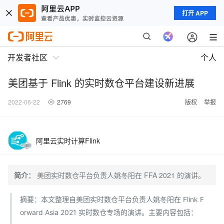
打开 APP
开发者社区
个人
美团基于 Flink 的实时数仓平台建设新进展
2022-06-22
2769
版权
举报
阿里云实时计算Flink
简介：
美团实时数仓平台负责人姚冬阳在 FFA 2021 的演讲。
摘要：本文整理自美团实时数仓平台负责人姚冬阳在 Flink F
orward Asia 2021 实时数仓专场的演讲。主要内容包括：