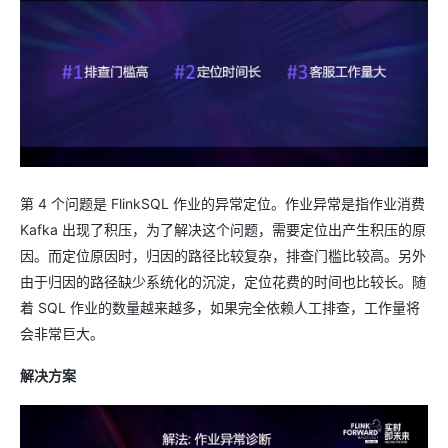
第 4 个问题是 FlinkSQL 作业的异常定位。作业异常是指作业消费
Kafka 出现了积压，为了解决这个问题，需要定位出产生积压的原
因。而定位原因时，归因的路径比较复杂，排查门槛比较高。另外
由于归因的路径缺少系统化的沉淀，定位花费的时间也比较长。随
着 SQL 作业的数量越来越多，如果完全依赖人工排查，工作量将
会非常巨大。
解决方案