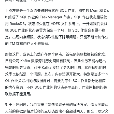
上图左侧是一个双流关联的有状态 SQL 作业，图中的 Mem 和 Dis
k 组成了 SQL 作业的 TaskManager 节点，SQL 作业状态后端使
用 RocksDB，状态持久化在 HDFS 文件系统上。一开始我们尝试
把 SQL 作业的状态设置为保留一个月，但 SQL 作业会变得不稳
定，出现内存超限、状态读取性能下降等问题，只能不断增加作业
的 TM 数和内存大小来缓解。
即使这样，业务上仍然存在两个痛点。首先是关联数据初始化难，
目前公司 Kafka 数据源对历史回溯有限制，因此业务不能构建出
完整的历史状态，即使 Kafka 支持了更久的回溯，状态初始化的
效率也依然是一个问题。其次，内存资源开销大，特别是当多个 S
QL 作业关联相同的数据源时，需要为每个 SQL 作业都分配相应
的内存资源，不同 SQL 作业间的状态是隔离的，作业间相同的关
联数据不能复用。
对于上述问题，我们提出了冷热关联分离的解决方案。假设关联两
天前的数据是相对低频的且状态回滚不会超过两天，那么可以定义