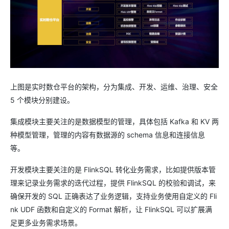
上图是实时数仓平台的架构，分为集成、开发、运维、治理、安全
5 个模块分别建设。
集成模块主要关注的是数据模型的管理，具体包括 Kafka 和 KV 两
种模型管理，管理的内容有数据源的 schema 信息和连接信息
等。
开发模块主要关注的是 FlinkSQL 转化业务需求，比如提供版本管
理来记录业务需求的迭代过程，提供 FlinkSQL 的校验和调试，来
确保开发的 SQL 正确表达了业务逻辑，支持业务使用自定义的 Fli
nk UDF 函数和自定义的 Format 解析，让 FlinkSQL 可以扩展满
足更多业务需求场景。