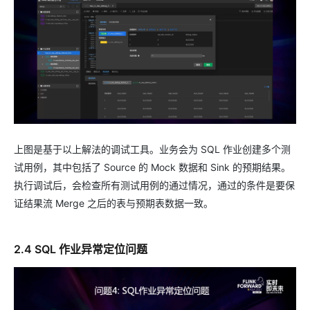
上图是基于以上解法的调试工具。业务会为 SQL 作业创建多个测
试用例，其中包括了 Source 的 Mock 数据和 Sink 的预期结果。
执行调试后，会检查所有测试用例的通过情况，通过的条件是要保
证结果流 Merge 之后的表与预期表数据一致。
2.4 SQL 作业异常定位问题