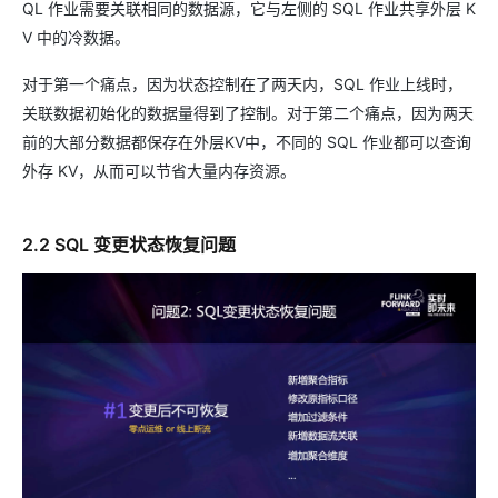
QL 作业需要关联相同的数据源，它与左侧的 SQL 作业共享外层 K
V 中的冷数据。
对于第一个痛点，因为状态控制在了两天内，SQL 作业上线时，
关联数据初始化的数据量得到了控制。对于第二个痛点，因为两天
前的大部分数据都保存在外层KV中，不同的 SQL 作业都可以查询
外存 KV，从而可以节省大量内存资源。
2.2 SQL 变更状态恢复问题