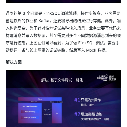
遇到的第 3 个问题是 FlinkSQL 调试繁琐，操作步骤多，业务需要
创建额外的作业和 Kafka，还要将导出的结果进行存储。此外，输
入构造复杂，为了针对性地调试某种输入场景，业务需要写代码来
构建消息并写入数据源，甚至需要对多个不同数据源消息到来的顺
序进行控制。上图左侧可以看到，为了做 FlinkSQL 调试，需要手
动搭建一条与线上隔离的调试链路，然后写入 Mock 数据。
解决方案