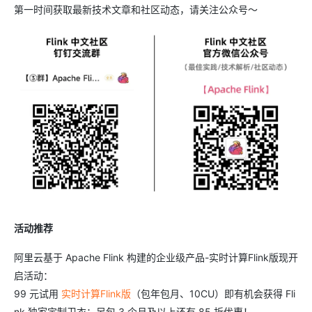
第一时间获取最新技术文章和社区动态，请关注公众号～
活动推荐
阿里云基于 Apache Flink 构建的企业级产品-实时计算Flink版现开
启活动：
99 元试用
实时计算Flink版
（包年包月、10CU）即有机会获得 Fli
nk 独家定制卫衣；另包 3 个月及以上还有 85 折优惠！