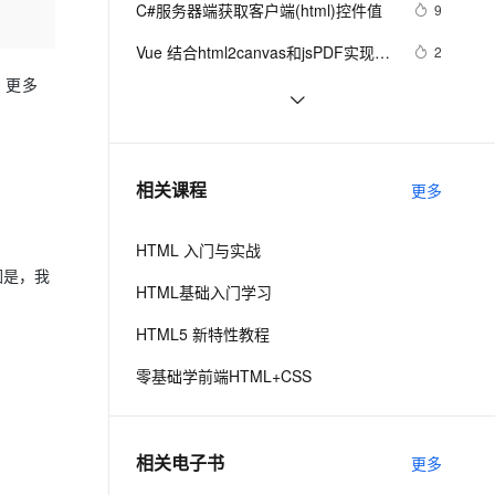
安全
C#服务器端获取客户端(html)控件值
我要投诉
e-1.1-I2V
Cosyvoice-V3-Flash
9
PolarDB
上云场景组合购
Milvus 弹性伸缩功能新增节
优雅草科技央千澈写采用
伴
漫剧创作，剧本、分镜、视频高效生成
100%兼容MySQL、PostgreSQL，兼容Oracle，支持集中和分布式
覆盖90%+业务场景，专享组合折扣价
点支持范围
畅自然，细节丰富
高表现力语音合成大模型，语音克隆听感自然
html5+div+CSS+JavaScript-优雅草卓
VPN
Vue 结合html2canvas和jsPDF实现
2
伊凡-做一条关于新年的代码分享给你
html页面转pdf 
ernetes 版 ACK
云聚AI 严选权益
r 更多
AI 原生数据库服务发布
SSL 证书
HTML DOM addEventListener() 方法
4
2V
Fun-ASR
们-为了C站的分拼一下子
，一键激活高效办公新体验
理容器应用的 K8s 服务
精选AI产品，从模型到应用全链提效
Agent 数据网关
示例
文戏情感细腻自然，动作戏激烈拳拳到肉，实现更强表演能力
支持中英文自由切换，具备更强的噪声鲁棒性
堡垒机
电话号码正则表达式 代码 
14
AI 用量加速计划
云原生数据库 PolarDB
javascript+html,JS正则表达式判断
防火墙
、识别商机，让客服更高效、服务更出色。
IIS MIME类型问题(html5 video 本地
新老同享，达量后返
Agentic Database 发布
2
相关课程
11位手机号码
更多
打开可以，IIS打开不了)
主机安全
应用
HTML 入门与实战
千问办公
NEW
AI 应用及服务市场
因是，我
的智能体编程平台
一站式AI生产力平台
HTML基础入门学习
AI 应用
伶鹊
HTML5 新特性教程
企业级人与Agent协作平台，接入和调度多个数字员工
智能客服平台，对话机器人、对话分析、智能外呼
大模型
零基础学前端HTML+CSS
大模型服务平台百炼 - 全妙
自然语言处理
应用创作平台
多模态内容创作工具，已接入 DeepSeek
数据标注
相关电子书
更多
机器学习