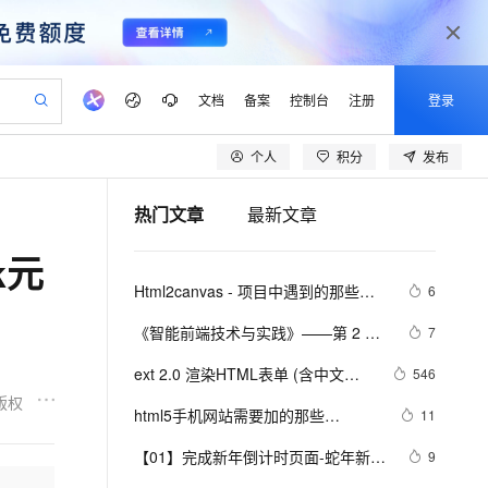
文档
备案
控制台
注册
登录
个人
积分
发布
验
作计划
器
AI 活动
专业服务
服务伙伴合作计划
开发者社区
加入我们
产品动态
服务平台百炼
阿里云 OPC 创新助力计划
热门文章
最新文章
一站式生成采购清单，支持单品或批量购买
io：打造专属 AI 语音助手
S产品伙伴计划（繁花）
峰会
CS
造的大模型服务与应用开发平台
一句话生成原生可编辑精美 PPT 文稿
AI 生产力先锋
Al MaaS 服务伙伴赋能合作
域名
博文
Careers
至高可申请百万元
Qwen3.8-Max 模型上线
k元
开启高性价比 AI 编程新体验
弹性可伸缩的云计算服务
Qwen-Audio-3.0-Realtime 端到端实时语音角色扮演
输入一句话想法, 轻松生成专业的 PPT
先锋实践拓展 AI 生产力的边界
Token 补贴，五大权
计划
海大会
伙伴信用分合作计划
商标
问答
社会招聘
Html2canvas - 项目中遇到的那些坑
6
益加速 OPC 成功
eek-V4-Pro
SS
一键部署幻兽帕鲁游戏服务器
飞天发布时刻
HOT
Open Search 向量检索版支
划
备案
电子书
校园招聘
点汇总(更新中...)
pSeek-V4-Pro
视频创作，一键激活电商全链路生产力
稳定、安全、高性价比、高性能的云存储服务
一键购买专属联机服务器，轻松开启游戏
所见，即是所愿
持视频检索 Pipeline 功能
更多支持
《智能前端技术与实践》——第 2 章 
7
划
公司注册
镜像站
视频生成
语音识别与合成
前端开发基础 ——2.2 HTML基础
专属 QwenPaw
漫剧工坊：一站式动画创作平台
AI 实训营
HOT
应用身份服务 (IDaaS)
ext 2.0 渲染HTML表单 (含中文版
546
合作伙伴培训与认证
——2.2.1    HTML 文档基本结构
划
上云迁移
站生成，高效打造优质广告素材
全接入的云上超级电脑
从聊天伙伴进化为能主动干活的本地数字员工
快速生产连贯的高质量长漫剧
从基础到进阶，Agent 创客手把手教你
OpenClaw 管理能力上线
日期选单控件)
版权
lScope
（中）
我要反馈
e-1.1-T2V
Qwen3-TTS-Flash
html5手机网站需要加的那些
11
查询合作伙伴
n Alibaba Cloud ISV 合作
代维服务
建企业门户网站
10 分钟搭建微信、支付宝小程序
MaxCompute MaxFrame 提
meta/link标签，html5 meta全解
畅细腻的高质量视频
离线语音合成大模型，多语言方言自适应，低延迟高稳定
创新加速
【01】完成新年倒计时页面-蛇年新年
ope
登录合作伙伴管理后台
9
我要建议
站，无忧落地极速上线
以可视化方式快速构建移动和 PC 门户网站
国内短信简单易用，安全可靠，秒级触达，全球覆盖200+国家和地区。
高效部署网站，快速应用到小程序
供自动弹性内存功能
快乐倒计时领取礼物放烟花html代码