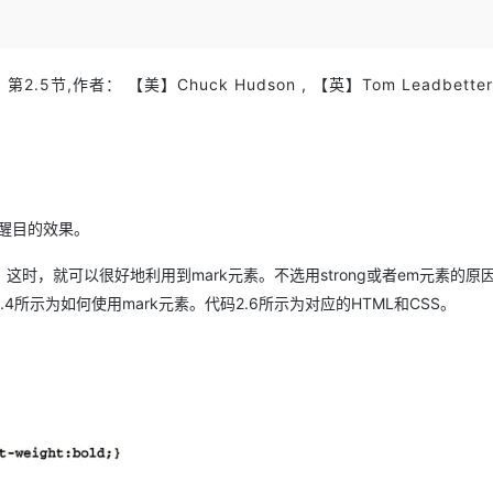
Deepseek-v4-pro
HappyHors
同享
万小智 AI 建站低至 15元/月
Qoder CN
AI 短剧/漫剧
云原生数据库 
快递物流查询
WordPress
成为服务伙
高校合作
点，立即开启云上创新
覆盖公网/内网、递归/权威、移动APP等全场景解析服务
送.CN域名，送备案服务码
基于千问大模型等，支持代码智能生成、研发智能问答
AI助力短剧
态智能体模型
旗舰 MoE 大模型，百万上下文与顶尖推理能力
图生视频，流
Ubuntu
服务生态伙伴
云工开物
企业应用
Works
Night Plan 支持 Qwen 3.8-Max
云原生大数据计算服务 MaxCompute
AI 办公
容器服务 Kub
,作者： 【美】Chuck Hudson , 【英】Tom Leadbette
NEW
GLM-5.2
Wan2.7-T
Red Hat
30+ 款产品免费体验
Data Agent 驱动的一站式 Data+AI 开发治理平台
夜间 5 折，Qwen/Meoo/TokenPlan 客户专享
面向分析的企业级SaaS模式云数据仓库
AI智能应用
提供一站式管
科研合作
视觉 Coding、空间感知、多模态思考等全面升级
1M上下文，专为长程任务能力而生
ERP
堂（旗舰版）
SUSE
智能客服
CRM
防护产品
2个月
自动承接线索
建站小程序
OA 办公系统
AI 应用构建
大模型原生
到醒目的效果。
力提升
财税管理
模板建站
Qoder
大模型服务平台百炼-应用模版
HOT
NEW
时，就可以很好地利用到mark元素。不选用strong或者em元素的原
面向真实软件
个人版上线、团队版降价；千问3.8-Max首发发尝鲜
丰富多元化的应用模版和解决方案
400电话
定制建站
所示为如何使用mark元素。代码2.6所示为对应的HTML和CSS。
万有无界
大模型服务平台百炼-智能体
方案
广告营销
模板小程序
的模型效果
灵活可视化地构建企业级 Agent
定制小程序
秒悟
人工智能平台 PAI
APP 开发
云端极速 AI 
新一代 AI 视频生成模型，深度适配广告营销等场景
AI Native 的算法工程平台，一站式完成建模、训练、推理服务部署
建站系统