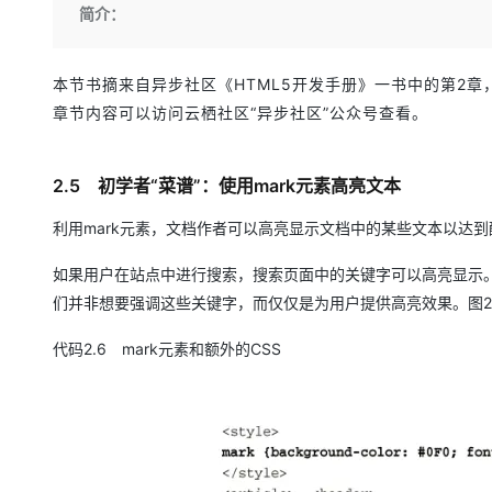
存储
天池大赛
Qwen3.7-Plus
简介：
云解析DNS
解决方案免费试用 新老
电子合同
最高领取价值200元试用
能看、能想、能动手的多模
安全
网络与CDN
AI 算法大赛
畅捷通
大数据开发治理平台 Data
AI 产品 免费试用
本节书摘来自异步社区《HTML5开发手册》一书中的第2章，第2.5节
网络
安全
云开发大赛
Qwen3-VL-Plus
Tableau 订阅
1亿+ 大模型 tokens 和 
章节内容可以访问云栖社区“异步社区”公众号查看。
可观测
入门学习赛
中间件
AI空中课堂在线直播课
云防火墙
140+云产品 免费试用
上云与迁云
云原生的云上边界网络安全
产品新客免费试用，最长1
数据库
2.5 初学者“菜谱”：使用mark元素高亮文本
生态解决方案
大模型服务
企业出海
大模型ACA认证体验
大数据计算
利用mark元素，文档作者可以高亮显示文档中的某些文本以达
助力企业全员 AI 认知与能
行业生态解决方案
千问AI平台-Token Plan
政企业务
媒体服务
如果用户在站点中进行搜索，搜索页面中的关键字可以高亮显示。这
开发者生态解决方案
们并非想要强调这些关键字，而仅仅是为用户提供高亮效果。图2.4
企业服务与云通信
千问AI平台-模型体验
AI 开发和 AI 应用解决
代码2.6 mark元素和额外的CSS
在线体验全尺寸、多种模态
域名与网站
Happy 系列大模型
终端用户计算
Serverless
开发工具