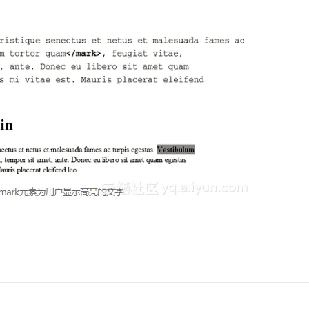
AI 应用
10分钟微调：让0.6B模型媲美235B模
多模态数据信
型
依托云原生高可用架构,实现Dify私有化部署
用1%尺寸在特定领域达到大模型90%以上效果
一个 AI 助手
超强辅助，Bol
即刻拥有 DeepSeek-R1 满血版
在企业官网、通讯软件中为客户提供 AI 客服
多种方案随心选，轻松解锁专属 DeepSeek