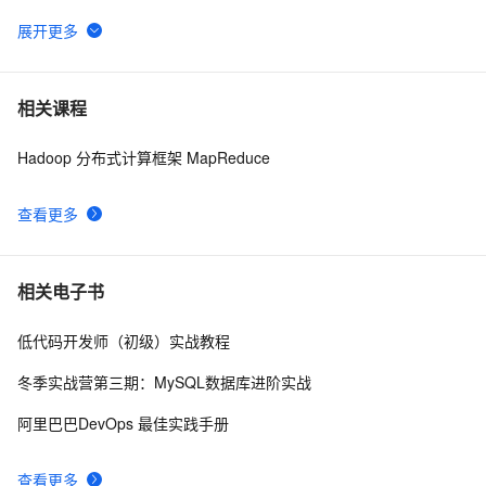
理及Hadoop MapReduce实现
开源深度学习库BigDL在阿里云E-MapReduce上的实
6332
6
践
从MapReduce的执行来看如何优化MaxCompute（原
5324
7
相关课程
ODPS） SQL
Hadoop 分布式计算框架 MapReduce
【Hadoop】（三）资源管理器 YARN 和分布式计算框架 
2
8
MapReduce
查看更多
阿里云E-MapReduce集群不同计算引擎sleep task使用笔
9
9
记
Hadoop， Hadoop涉及到的一些常见概念（分布式与集
3
10
相关电子书
群、HDFS、MapReduce等），Hadoop怎么用？
低代码开发师（初级）实战教程
冬季实战营第三期：MySQL数据库进阶实战
阿里巴巴DevOps 最佳实践手册
查看更多