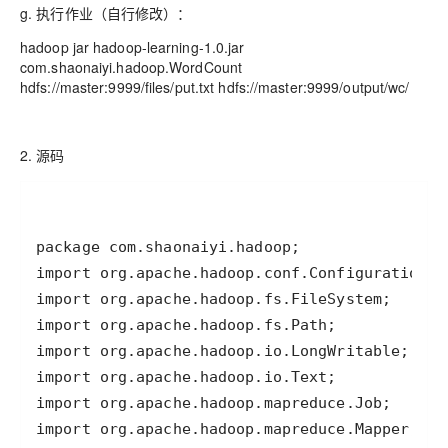
g. 执行作业（自行修改）：
hadoop jar hadoop-learning-1.0.jar
com.shaonaiyi.hadoop.WordCount
hdfs://master:9999/files/put.txt hdfs://master:9999/output/wc/
2. 源码