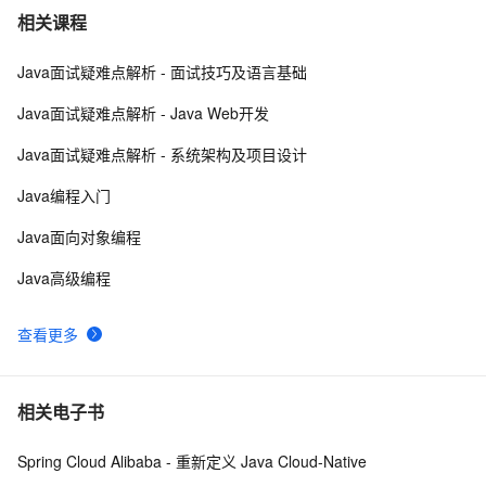
java 中的多线程   内部类实现 数据共享 和 Runnable实
7
7
相关课程
现数据共享
Java面试疑难点解析 - 面试技巧及语言基础
Java程序利用main函数中args参数实现参数的传递
12
8
Java面试疑难点解析 - Java Web开发
GitHub 星标 115k+的 Java 教程，超级硬核！下载量突
8
9
Java面试疑难点解析 - 系统架构及项目设计
破 1 万次！
2. Java中的垃圾收集 - GC参考手册
746
10
Java编程入门
Java面向对象编程
Java高级编程
查看更多
相关电子书
Spring Cloud Alibaba - 重新定义 Java Cloud-Native