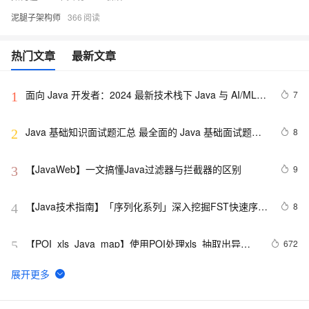
泥腿子架构师
366
热门文章
最新文章
面向 Java 开发者：2024 最新技术栈下 Java 与 AI/ML 
7
1
融合的实操详尽指南
Java 基础知识面试题汇总 最全面的 Java 基础面试题整
8
2
理
【JavaWeb】一文搞懂Java过滤器与拦截器的区别
9
3
【Java技术指南】「序列化系列」深入挖掘FST快速序列
8
4
化压缩内存的利器的特性和原理 
【POI  xls  Java  map】使用POI处理xls  抽取出异常
672
5
信息  --java1.8Group by    ---map迭代  --  设置单元格
高度
Java 注解 阐释 hibernate ORM
3
6