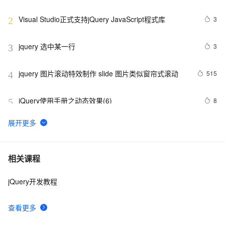
Visual Studio正式支持jQuery JavaScript程式库
3
2
jquery 选中某一行
3
3
jquery 图片滚动特效制作 slide 图片类似窗帘式滚动
515
4
jQuery使用手册之动态效果(6)
8
5
jQuery技术内幕：深入解析jQuery架构设计与实现原理.  
9
6
3.2　选择器表达式
jquery选择器大全
8
7
相关课程
jQuery开发教程
Jquery checkbox全选，反选，全不选实例
8
8
查看更多
JQuery动画
7
9