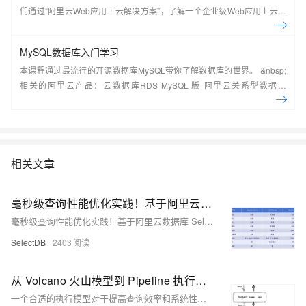
们通过“阿里云Web应用上云解决方案”，了解一个企业级Web应用上云的
常见架构，了解如何构建一个高可用、可扩展的企业级应用架构。
MySQL数据库入门学习
本课程通过最流行的开源数据库MySQL带你了解数据库的世界。 &nbsp;
相关的阿里云产品：云数据库RDS MySQL 版 阿里云关系型数据库
RDS（Relational Database Service）是一种稳定可靠、可弹性伸缩的在
线数据库服务，提供容灾、备份、恢复、迁移等方面的全套解决方案，彻
底解决数据库运维的烦恼。 了解产品详
情:&nbsp;https://www.aliyun.com/product/rds/mysql&nbsp;
相关文章
毫秒级查询性能优化实践！基于阿里云数据库 SelectDB 版内核：Apache Doris 在极越汽车数字化运营和营销方向的解决方案
毫秒级查询性能优化实践！基于阿里云数据库 SelectDB 版内核：Apache Doris 在极越汽车数字化运营和营销方向的解决方案
SelectDB
2403
从 Volcano 火山模型到 Pipeline 执行模型，阿里云数据库 SelectDB 内核 Apache Doris 执行模型的迭代
一个合适的执行模型对于提高查询效率和系统性能至关重要。本文全面剖析 Apache Doris Pipeline 执行模型的设计与改造历程，并在 2.1 版本对并发执行模式与调度模式进一步优化，解决了执行并发受限、执行及调度开销大等问题。