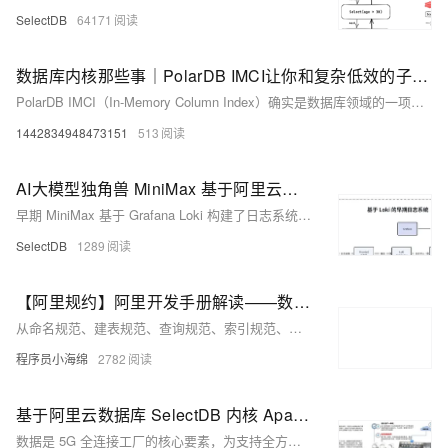
SelectDB
64171
数据库内核那些事｜PolarDB IMCI让你和复杂低效的子查询说拜拜
PolarDB IMCI（In-Memory Column Index）确实是数据库领域的一项重要技术，特别是当它面对复杂和低效的子查询时，表现尤为出色。以下是关于PolarDB IMCI如何助力解决
1442834948473151
513
AI大模型独角兽 MiniMax 基于阿里云数据库 SelectDB 版内核 Apache Doris 升级日志系统，PB 数据秒级查询响应
早期 MiniMax 基于 Grafana Loki 构建了日志系统，在资源消耗、写入性能及系统稳定性上都面临巨大的挑战。为此 MiniMax 开始寻找全新的日志系统方案，并基于阿里云数据库 SelectDB 版内核 Apache Doris 升级了日志系统，新系统已接入 MiniMax 内部所有业务线日志数据，数据规模为 PB 级， 整体可用性达到 99.9% 以上，10 亿级日志数据的检索速度可实现秒级响应。
SelectDB
1289
【阿里规约】阿里开发手册解读——数据库和ORM篇
从命名规范、建表规范、查询规范、索引规范、操作规范等角度出发，详细阐述MySQL数据库使用过程中所需要遵循的各种规范。
程序员小海绵
2782
基于阿里云数据库 SelectDB 内核 Apache Doris 的实时/离线一体化架构，赋能中国联通 5G 全连接工厂解决方案
数据是 5G 全连接工厂的核心要素，为支持全方位的数据收集、存储、分析等工作的高效进行，联通 5G 全连接工厂从典型的 Lambda 架构演进为 All in [Apache Doris](https://c.d4t.cn/vwDf8R) 的实时/离线一体化架构，并凭借 Doris 联邦查询能力打造统一查询网关，数据处理及查询链路大幅简化，为联通 5G 全连接工厂带来数据时效性、查询响应、存储成本、开发效率全方位的提升。