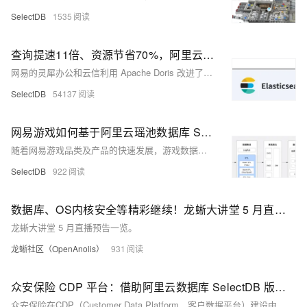
SelectDB
1535
查询提速11倍、资源节省70%，阿里云数据库内核版 Apache Doris 在网易日志和时序场景的实践
网易的灵犀办公和云信利用 Apache Doris 改进了大规模日志和时序数据处理，取代了 Elasticsearch 和 InfluxDB。Doris 实现了更低的服务器资源消耗和更高的查询性能，相比 Elasticsearch，查询速度提升至少 11 倍，存储资源节省达 70%。Doris 的列式存储、高压缩比和倒排索引等功能，优化了日志和时序数据的存储与分析，降低了存储成本并提高了查询效率。在灵犀办公和云信的实际应用中，Doris 显示出显著的性能优势，成功应对了数据增长带来的挑战。
SelectDB
54137
网易游戏如何基于阿里云瑶池数据库 SelectDB 内核 Apache Doris 构建全新湖仓一体架构
随着网易游戏品类及产品的快速发展，游戏数据分析场景面临着越来越多的挑战，为了保证系统性能和 SLA，要求引入新的组件来解决特定业务场景问题。为此，网易游戏引入 Apache Doris 构建了全新的湖仓一体架构。经过不断地扩张，目前已发展至十余集群、为内部上百个项目提供了稳定可靠的数据服务、日均查询量数百万次，整体查询性能得到 10-20 倍提升。
SelectDB
922
数据库、OS内核安全等精彩继续！龙蜥大讲堂 5 月直播预告来袭
龙蜥大讲堂 5 月直播预告一览。
龙蜥社区（OpenAnolis）
931
众安保险 CDP 平台：借助阿里云数据库 SelectDB 版内核 Apache Doris 打破数据孤岛，人群圈选提速4倍
众安保险在CDP（Customer Data Platform，客户数据平台）建设中，通过引入阿里云数据库SelectDB版内核Apache Doris，成功打破了数据孤岛，并显著提升了人群圈选的速度