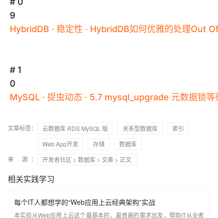
# 0
9
HybridDB
·
稳定性
·
HybridDB
如何优雅的处理Out
O
# 1
0
MySQL
·
捉虫动态
·
5
.
7
mysql
_upgrade
元数据锁等
文章标签：
云数据库 RDS MySQL 版
关系型数据库
索引
Web App开发
存储
数据库
来 源：
开发者社区
>
数据库
>
文章
> 正文
相关实践学习
每个IT人都想学的“Web应用上云经典架构”实战
本实验从Web应用上云这个最基本的、最普遍的需求出发，帮助IT从业者