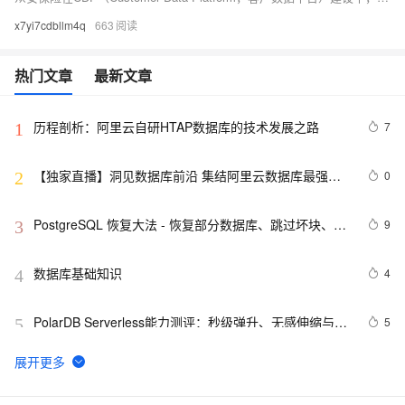
x7yi7cdbllm4q
663
热门文章
最新文章
历程剖析：阿里云自研HTAP数据库的技术发展之路
7
1
【独家直播】洞见数据库前沿 集结阿里云数据库最强阵
0
2
容 DTCC 2019 八大亮点抢先看
PostgreSQL 恢复大法 - 恢复部分数据库、跳过坏块、修
9
3
复无法启动的数据库
数据库基础知识
4
4
PolarDB Serverless能力测评：秒级弹升、无感伸缩与强
5
5
一致性，助您实现高效云数据库管理！
SQLite数据库的备份
13
6