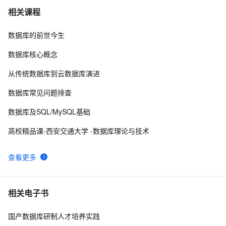
一篇文章带你搞懂非关系型数据库MongoDB
4
7
相关课程
数据库的前世今生
如何在 Oracle 中创建可插入数据库（PDB）？
10
8
数据库核心概念
weblogic连接RAC数据库
4
9
从传统数据库到云数据库演进
征文分享｜OceanBase 3.1.2 数据库性能测试探索
5
10
数据库常见问题排查
数据库及SQL/MySQL基础
高校精品课-西安交通大学 -数据库理论与技术
查看更多
相关电子书
国产数据库研制人才培养实践