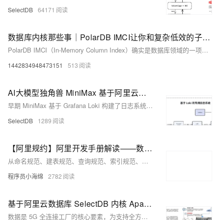
SelectDB
64171
数据库内核那些事｜PolarDB IMCI让你和复杂低效的子查询说拜拜
PolarDB IMCI（In-Memory Column Index）确实是数据库领域的一项重要技术，特别是当它面对复杂和低效的子查询时，表现尤为出色。以下是关于PolarDB IMCI如何助力解决
1442834948473151
513
AI大模型独角兽 MiniMax 基于阿里云数据库 SelectDB 版内核 Apache Doris 升级日志系统，PB 数据秒级查询响应
早期 MiniMax 基于 Grafana Loki 构建了日志系统，在资源消耗、写入性能及系统稳定性上都面临巨大的挑战。为此 MiniMax 开始寻找全新的日志系统方案，并基于阿里云数据库 SelectDB 版内核 Apache Doris 升级了日志系统，新系统已接入 MiniMax 内部所有业务线日志数据，数据规模为 PB 级， 整体可用性达到 99.9% 以上，10 亿级日志数据的检索速度可实现秒级响应。
SelectDB
1289
【阿里规约】阿里开发手册解读——数据库和ORM篇
从命名规范、建表规范、查询规范、索引规范、操作规范等角度出发，详细阐述MySQL数据库使用过程中所需要遵循的各种规范。
程序员小海绵
2782
基于阿里云数据库 SelectDB 内核 Apache Doris 的实时/离线一体化架构，赋能中国联通 5G 全连接工厂解决方案
数据是 5G 全连接工厂的核心要素，为支持全方位的数据收集、存储、分析等工作的高效进行，联通 5G 全连接工厂从典型的 Lambda 架构演进为 All in [Apache Doris](https://c.d4t.cn/vwDf8R) 的实时/离线一体化架构，并凭借 Doris 联邦查询能力打造统一查询网关，数据处理及查询链路大幅简化，为联通 5G 全连接工厂带来数据时效性、查询响应、存储成本、开发效率全方位的提升。