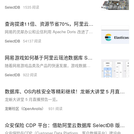
SelectDB
1535
查询提速11倍、资源节省70%，阿里云数据库内核版 Apache Doris 在网易日志和时序场景的实践
网易的灵犀办公和云信利用 Apache Doris 改进了大规模日志和时序数据处理，取代了 Elasticsearch 和 InfluxDB。Doris 实现了更低的服务器资源消耗和更高的查询性能，相比 Elasticsearch，查询速度提升至少 11 倍，存储资源节省达 70%。Doris 的列式存储、高压缩比和倒排索引等功能，优化了日志和时序数据的存储与分析，降低了存储成本并提高了查询效率。在灵犀办公和云信的实际应用中，Doris 显示出显著的性能优势，成功应对了数据增长带来的挑战。
SelectDB
54137
网易游戏如何基于阿里云瑶池数据库 SelectDB 内核 Apache Doris 构建全新湖仓一体架构
随着网易游戏品类及产品的快速发展，游戏数据分析场景面临着越来越多的挑战，为了保证系统性能和 SLA，要求引入新的组件来解决特定业务场景问题。为此，网易游戏引入 Apache Doris 构建了全新的湖仓一体架构。经过不断地扩张，目前已发展至十余集群、为内部上百个项目提供了稳定可靠的数据服务、日均查询量数百万次，整体查询性能得到 10-20 倍提升。
SelectDB
922
数据库、OS内核安全等精彩继续！龙蜥大讲堂 5 月直播预告来袭
龙蜥大讲堂 5 月直播预告一览。
龙蜥社区（OpenAnolis）
931
众安保险 CDP 平台：借助阿里云数据库 SelectDB 版内核 Apache Doris 打破数据孤岛，人群圈选提速4倍
众安保险在CDP（Customer Data Platform，客户数据平台）建设中，通过引入阿里云数据库SelectDB版内核Apache Doris，成功打破了数据孤岛，并显著提升了人群圈选的速度