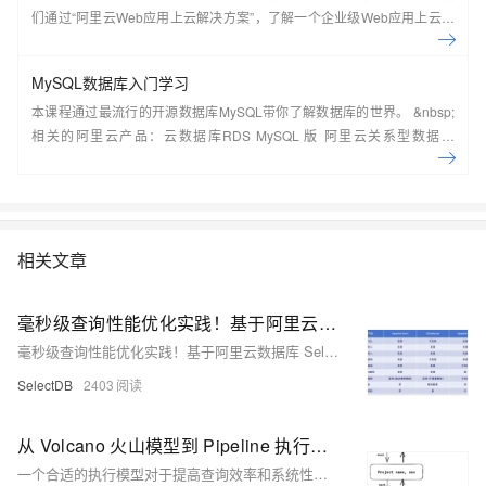
们通过“阿里云Web应用上云解决方案”，了解一个企业级Web应用上云的
常见架构，了解如何构建一个高可用、可扩展的企业级应用架构。
MySQL数据库入门学习
本课程通过最流行的开源数据库MySQL带你了解数据库的世界。 &nbsp;
相关的阿里云产品：云数据库RDS MySQL 版 阿里云关系型数据库
RDS（Relational Database Service）是一种稳定可靠、可弹性伸缩的在
线数据库服务，提供容灾、备份、恢复、迁移等方面的全套解决方案，彻
底解决数据库运维的烦恼。 了解产品详
情:&nbsp;https://www.aliyun.com/product/rds/mysql&nbsp;
相关文章
毫秒级查询性能优化实践！基于阿里云数据库 SelectDB 版内核：Apache Doris 在极越汽车数字化运营和营销方向的解决方案
毫秒级查询性能优化实践！基于阿里云数据库 SelectDB 版内核：Apache Doris 在极越汽车数字化运营和营销方向的解决方案
SelectDB
2403
从 Volcano 火山模型到 Pipeline 执行模型，阿里云数据库 SelectDB 内核 Apache Doris 执行模型的迭代
一个合适的执行模型对于提高查询效率和系统性能至关重要。本文全面剖析 Apache Doris Pipeline 执行模型的设计与改造历程，并在 2.1 版本对并发执行模式与调度模式进一步优化，解决了执行并发受限、执行及调度开销大等问题。