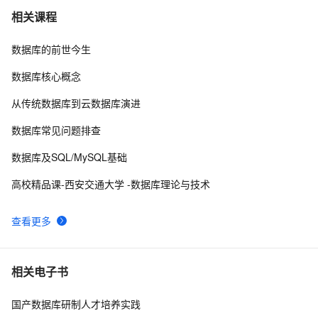
如何在 Oracle 中创建可插入数据库（PDB）？
10
7
相关课程
数据库的前世今生
weblogic连接RAC数据库
4
8
数据库核心概念
「时序数据库」时间序列数据与MongoDB：第一部分-简
2
9
从传统数据库到云数据库演进
介
征文分享｜OceanBase 3.1.2 数据库性能测试探索
5
10
数据库常见问题排查
数据库及SQL/MySQL基础
高校精品课-西安交通大学 -数据库理论与技术
查看更多
相关电子书
国产数据库研制人才培养实践