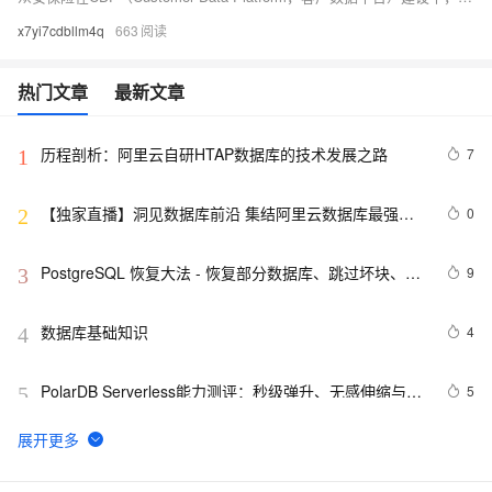
x7yi7cdbllm4q
663
热门文章
最新文章
历程剖析：阿里云自研HTAP数据库的技术发展之路
7
1
【独家直播】洞见数据库前沿 集结阿里云数据库最强阵
0
2
容 DTCC 2019 八大亮点抢先看
PostgreSQL 恢复大法 - 恢复部分数据库、跳过坏块、修
9
3
复无法启动的数据库
数据库基础知识
4
4
PolarDB Serverless能力测评：秒级弹升、无感伸缩与强
5
5
一致性，助您实现高效云数据库管理！
SQLite数据库的备份
13
6