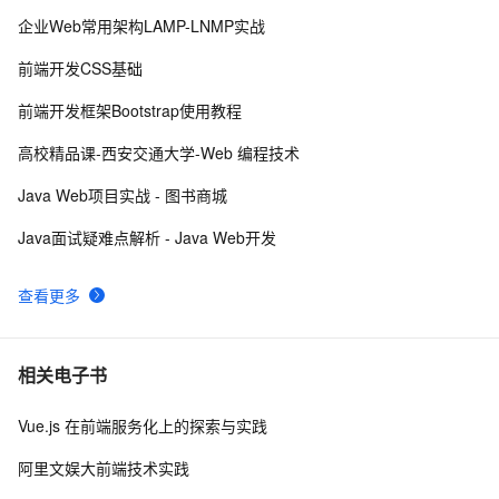
企业Web常用架构LAMP-LNMP实战
HTML DOM addEventListener() 方法示例
686
8
前端开发CSS基础
IIS MIME类型问题(html5 video 本地打开可以，IIS打开
3
9
前端开发框架Bootstrap使用教程
不了)
电话号码正则表达式 代码 javascript+html,JS正则表达
14
10
高校精品课-西安交通大学-Web 编程技术
式判断11位手机号码
Java Web项目实战 - 图书商城
Java面试疑难点解析 - Java Web开发
查看更多
相关电子书
Vue.js 在前端服务化上的探索与实践
阿里文娱大前端技术实践