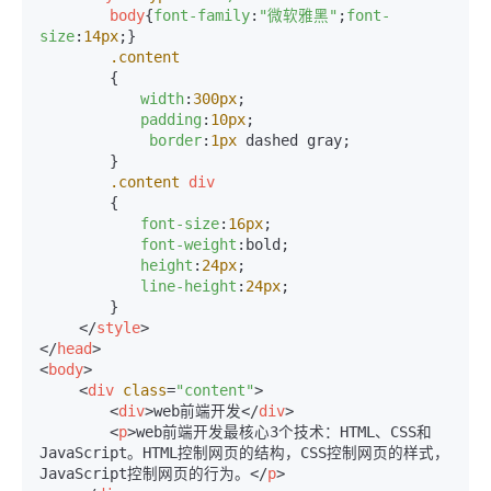
body
{
font-family
:
"微软雅黑"
;
font-
size
:
14px
;}

.content
　　　　 {

width
:
300px
;

padding
:
10px
;

border
:
1px
 dashed gray;

　　　　 }

.content
div
　　　　 {

font-size
:
16px
;

font-weight
:bold;

height
:
24px
;

line-height
:
24px
;

　　　　 }

</
style
>
</
head
>
<
body
>
<
div
class
=
"content"
>
<
div
>
web前端开发
</
div
>
<
p
>
web前端开发最核心3个技术：HTML、CSS和
JavaScript。HTML控制网页的结构，CSS控制网页的样式，
JavaScript控制网页的行为。
</
p
>