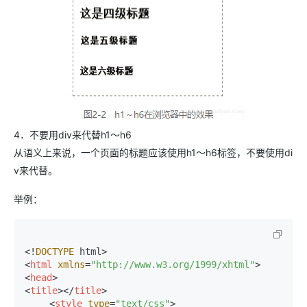
4．不要用div来代替h1～h6
从语义上来说，一个页面的标题应该使用h1～h6标签，不要使用di
v来代替。
举例：
<!
DOCTYPE
<
html
xmlns
=
"http://www.w3.org/1999/xhtml"
>
<
head
>
<
title
>
</
title
>
<
style
type
=
"text/css"
>