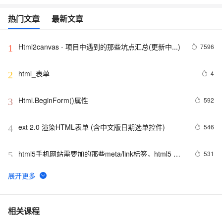
热门文章
最新文章
Html2canvas - 项目中遇到的那些坑点汇总(更新中...)
7596
1
html_表单
4
2
Html.BeginForm()属性
592
3
ext 2.0 渲染HTML表单 (含中文版日期选单控件)
546
4
html5手机网站需要加的那些meta/link标签，html5 
531
5
meta全解
Vue 结合html2canvas和jsPDF实现html页面转pdf 
1
6
C#服务器端获取客户端(html)控件值
9
7
相关课程