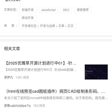
文章标签：
前端开发
JavaScript
SEO
搜索推荐
移动开发
来 源：
开发者社区
>
开发与运维
>
文章
> 正文
相关文章
【2025优雅草开源计划进行中01】-针对web前端开发初学者使用-优雅草科技官网-纯静态页面html+css+JavaScript可直接下载使用-开源-首页为优雅草吴银满工程师原创-优雅草卓伊凡发布
【2025优雅草开源计划进行中01】-针对web前端开发初学者使用-优雅草科技官网-纯静态页面html+css+JavaScript可直接下载使用-开源-首页为优雅草吴银满工程师原创-优雅草卓伊凡发布
卓伊凡
1281
（html在线预览cad图纸插件）网页CAD绘制条形码、二维码的教程
本文介绍了如何在mxcad中绘制条形码和二维码。对于条形码，首先根据应用场景选择合适的编码标准（如CODE39、EAN13等），通过编码规则将数据转换为二进制，并利用`McDbHatch`绘制条和空的组合，同时支持自定义实体及属性管理。 对于二维码，因其能存储更多信息且具备更强纠错能力，采用开源库QRCode.js进行编码处理，再通过`McDbHatch`绘制黑白矩阵，同样封装成自定义实体以便管理和扩展。文中还给出了完整的绘制流程与效果展示，包括创建二维码对象、设置参数、调用绘制方法以及最终的效果图。整个过程体现了灵活运用API与第三方库来实现复杂图形绘制的能力。
游客uqb2obj6pe7ry
762