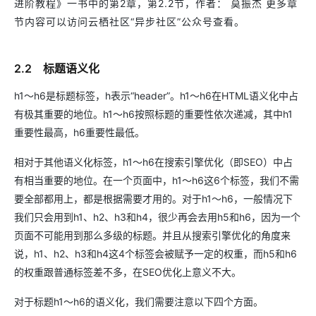
进阶教程》一书中的第2章，第2.2节，作者： 莫振杰 更多章
节内容可以访问云栖社区“异步社区”公众号查看。
2.2 标题语义化
h1～h6是标题标签，h表示“header”。h1～h6在HTML语义化中占
有极其重要的地位。h1～h6按照标题的重要性依次递减，其中h1
重要性最高，h6重要性最低。
相对于其他语义化标签，h1～h6在搜索引擎优化（即SEO）中占
有相当重要的地位。在一个页面中，h1～h6这6个标签，我们不需
要全部都用上，都是根据需要才用的。对于h1～h6，一般情况下
我们只会用到h1、h2、h3和h4，很少再会去用h5和h6，因为一个
页面不可能用到那么多级的标题。并且从搜索引擎优化的角度来
说，h1、h2、h3和h4这4个标签会被赋予一定的权重，而h5和h6
的权重跟普通标签差不多，在SEO优化上意义不大。
对于标题h1～h6的语义化，我们需要注意以下四个方面。