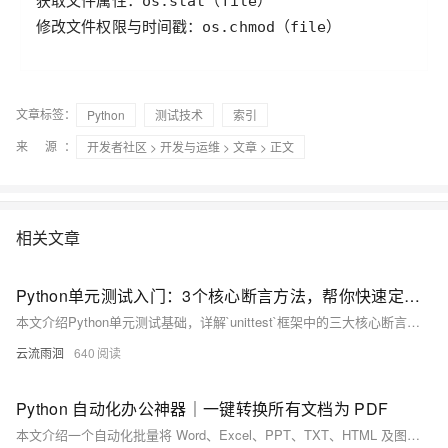
修改文件权限与时间戳：os.chmod（file）
文章标签：
Python
测试技术
索引
来 源：
开发者社区
>
开发与运维
>
文章
> 正文
相关文章
Python单元测试入门：3个核心断言方法，帮你快速定位代码bug
本文介绍Python单元测试基础，详解`unittest`框架中的三大核心断言方法：`assertEqual`验证值相等，`assertTrue`和`assertFalse`判断条件真假。通过实例演示其用法，帮助开发者自动化检测代码逻辑，提升测试效率与可靠性。
云流雨洄
640
Python 自动化办公神器｜一键转换所有文档为 PDF
本文介绍一个自动化批量将 Word、Excel、PPT、TXT、HTML 及图片转换为 PDF 的 Python 脚本。支持多格式识别、错误处理与日志记录，适用于文档归档、报告整理等场景，大幅提升办公效率。仅限 Windows 平台，需安装 Office 及相关依赖。