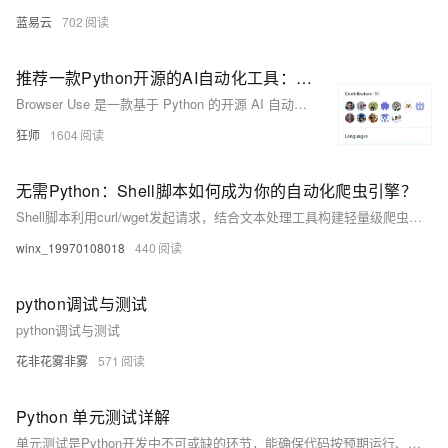
蓝易云
702
推荐一款Python开源的AI自动化工具：Browser Use
Browser Use 是一款基于 Python 的开源 AI 自动化工具，融合大型语言模型与浏览器自动化技术，支持网页导航、数据抓取、智能决策等操作，适用于测试、爬虫、信息提取等多种场景。
狂师
1604
无需Python：Shell脚本如何成为你的自动化爬虫引擎？
Shell脚本利用curl/wget发起请求，结合文本处理工具构建轻量级爬虫，支持并行加速、定时任务、增量抓取及分布式部署。通过随机UA、异常重试等优化提升稳定性，适用于日志监控、价格追踪等场景。相比Python，具备启动快、资源占用低的优势，适合嵌入式或老旧服务器环境，复杂任务可结合Python实现混合编程。
winx_19970108018
440
python调试与测试
python调试与测试
花非花雾非雾
571
Python 单元测试详解
单元测试是Python开发中不可或缺的环节，能确保代码按预期运行、发现Bug、提升代码质量并支持安全重构。本文从基础概念讲起，逐步介绍Python单元测试的实践方法，涵盖unittest框架、pytest框架、断言使用、Mock技巧及测试覆盖率分析，助你全面掌握单元测试技能。