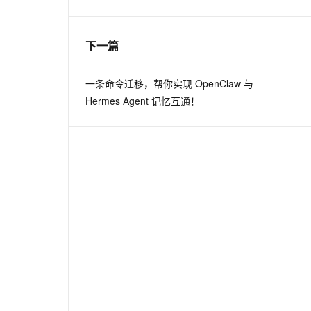
息提取
与 AI 智能体进行实时音视频通话
下一篇
从文本、图片、视频中提取结构化的属性信息
构建支持视频理解的 AI 音视频实时通话应用
t.diy 一步搞定创意建站
构建大模型应用的安全防护体系
一条命令迁移，帮你实现 OpenClaw 与
通过自然语言交互简化开发流程,全栈开发支持
通过阿里云安全产品对 AI 应用进行安全防护
Hermes Agent 记忆互通！