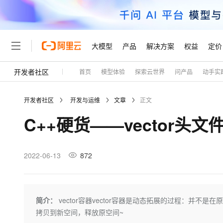
大模型
产品
解决方案
权益
定价
开发者社区
首页
模型体验
探索云世界
问产品
动手实
大模型
产品
解决方案
权益
定价
云市场
伙伴
服务
了解阿里云
精选产品
精选解决方案
普惠上云
产品定价
精选商城
成为销售伙伴
售前咨询
为什么选择阿里云
千问AI平台
开发者社区
开发与运维
文章
正文
了解云产品的定价详情
大模型服务平台百炼
千问办公，解锁你的工作
普惠上云 官方力荐
分销伙伴
在线服务
网站建设
什么是云计算
大
C++硬货——vector头
大模型服务与应用平台
企业级Agent产品，直接
云服务器38元/年起，超
咨询伙伴
多端小程序
技术领先
云上成本管理
售后服务
轻量应用服务器
Agency Agents：拥
官方推荐返现计划
大模型
精选产品
精选解决方案
Salesforce 国际版订阅
稳定可靠
管理和优化成本
推荐新用户得奖励，单订单
销售伙伴合作计划
2022-06-13
872
自助服务
友盟天域
安全合规
人工智能与机器学习
AI
文本生成
云数据库 RDS
HappyHorse 打造一
云工开物
无影生态合作计划
在线服务
观测云
分析师报告
高校专属算力普惠，学生认
计算
互联网应用开发
Qwen3.8-Max
HOT
Salesforce On Alibaba C
工单服务
Tuya 物联网平台阿里云
研究报告与白皮书
人工智能平台 PAI
快速拥有专属 OpenClaw
简介：
vector容器vector容器是动态拓展的过程：并
大模
Consulting Partner 合
大数据
容器
智能体时代全能旗舰模型
免费试用
短信专区
一站式AI开发、训练和推
拷贝到新空间，释放原空间~
蓝凌 OA
AI 大模型销售与服务生
现代化应用