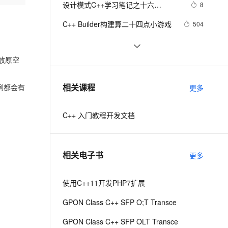
安全
设计模式C++学习笔记之十六
我要投诉
e-1.1-I2V
Cosyvoice-V3-Flash
8
PolarDB
上云场景组合购
Milvus 弹性伸缩功能新增节
伴
（Observer观察者模式）
漫剧创作，剧本、分镜、视频高效生成
100%兼容MySQL、PostgreSQL，兼容Oracle，支持集中和分布式
覆盖90%+业务场景，专享组合折扣价
点支持范围
畅自然，细节丰富
高表现力语音合成大模型，语音克隆听感自然
VPN
C++ Builder构建算二十四点小游戏
504
ernetes 版 ACK
云聚AI 严选权益
AI 原生数据库服务发布
SSL 证书
Qt C++ 扫码枪使用数据处理
8
2V
Fun-ASR
，一键激活高效办公新体验
理容器应用的 K8s 服务
精选AI产品，从模型到应用全链提效
Agent 数据网关
文戏情感细腻自然，动作戏激烈拳拳到肉，实现更强表演能力
支持中英文自由切换，具备更强的噪声鲁棒性
放原空
堡垒机
C++之MFC制作简单计算器（VS2019
8
AI 用量加速计划
云原生数据库 PolarDB
实现），附带完整代码
防火墙
、识别商机，让客服更高效、服务更出色。
C++ 你会使用cmath库里的宏常量
新老同享，达量后返
Agentic Database 发布
6
相关课程
例都会有
更多
吗？（π、e、ln2、√2、(2/√π) 等
主机安全
应用
等）
C++ 入门教程开发文档
千问办公
NEW
AI 应用及服务市场
的智能体编程平台
一站式AI生产力平台
AI 应用
伶鹊
相关电子书
更多
企业级人与Agent协作平台，接入和调度多个数字员工
智能客服平台，对话机器人、对话分析、智能外呼
大模型
大模型服务平台百炼 - 全妙
使用C++11开发PHP7扩展
自然语言处理
应用创作平台
多模态内容创作工具，已接入 DeepSeek
GPON Class C++ SFP O;T Transce
数据标注
机器学习
GPON Class C++ SFP OLT Transce