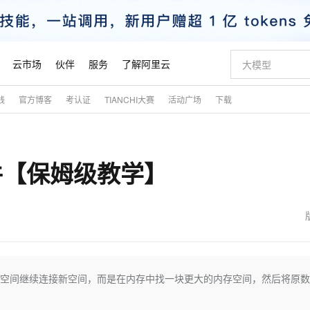
云市场
伙伴
服务
了解阿里云
践
官方博客
考认证
TIANCHI大赛
活动广场
下载
AI 特惠
数据与 API
成为产品伙伴
企业增值服务
最佳实践
价格计算器
AI 场景体
基础软件
产品伙伴合
阿里云认证
市场活动
配置报价
大模型
自助选配和估算价格
新方式
睿译宝，AI翻译排版一步到位
智启 AI 普惠权益
产品生态集成认证中心
企业支持计划
云上春晚
域名与网站
千问官方 MaaS 平台，为开发者和 Agent 而生，新用户赠送 1 亿 + tokens 额度
Qwen Aud
AI Coding
阿里云Maa
2026 阿里云
云服务器 E
为企业打
数据集
Windows
大模型认证
模型
NEW
NEW
文件【保姆级教学】
交付可用成果
值低价云产品抢先购
上传文档即自动完成翻译和格式还原
至高享 1亿+免费 tokens，加速 Al 应用落地
提供智能易用的域名与建站服务
智能编程，一键
安全可靠、
产品生态伙伴
专家技术服务
云上奥运之旅
弹性计算合作
阿里云中企出
手机三要素
宝塔 Linux
全部认证
价格优势
有专属领域专家
GLM-5.2：长任务时代开源旗舰模型
阿里云 OPC 创新助力计划
千问大模型
即刻拥有 DeepS
AI 电商营销
对象存储 O
大模型
产品生态伙伴工作台
企业增值服务台
云栖战略参考
云存储合作计
云栖大会
身份实名认证
CentOS
训练营
推动算力普惠，释放技术红利
最高返9万
多领域专家智能体,一键组建 AI 虚拟交付团队
快速构建应用程序和网站，即刻迈出上云第一步
至高百万元 Token 补贴，加速一人公司成长
多元化、高性能、安全可靠的大模型服务
真正可用的 1M 上下文,一次完成代码全链路开发
轻松解锁专属 Dee
从图文生成到
云上的中国
数据库合作计
活动全景
短信
Docker
图片和
站式影视创作平台
Hermes Agent，打造自进化智能体
Token Plan 模型订阅计划
数字证书管理服务（原SSL证书）
5 分钟轻松部署
AI 广告创作
无影云电脑
企业成长
NEW
信息公告
看见新力量
云网络合作计
OCR 文字识别
JAVA
证享300元代金券
可视化编排打通从文字构思到成片全链路闭环
全托管，含MySQL、PostgreSQL、SQL Server、MariaDB多引擎
自主进化，持久记忆，越用越聪明
Qwen3.8-Max 首发尝鲜，限时加量 10 倍，夜间低至2折
实现全站HTTPS，呈现可信的WEB访问
图文、视频一
随时随地安
魔搭 Mode
Kimi-K3
HappyHors
NEW
loud
服务实践
官网公告
金融模力时刻
Salesforce O
版
发票查验
全能环境
Claude Code + GStack 打造工程团队
千问办公，限时限量积分加倍
Qoder
低代码高效构
AI 建站
短信服务
不是在原空间继续连接新空间，而是在内存中找一块更大的内存空间，然后将原
型
NEW
作计划
Kimi 最新旗舰模型，长程编程与推理利器
让文字生成流
计划
创新中心
魔搭 ModelSc
健康状态
理服务
让AI从“聊天伙伴”进化为能干活的“数字员工”
安装技能 GStack，拥有专属 AI 工程团队
你的AI工作搭子，覆盖日常办公高频场景
面向真实软件的智能体编程平台
0 代码专业建
客户案例
天气预报查询
操作系统
态合作计划