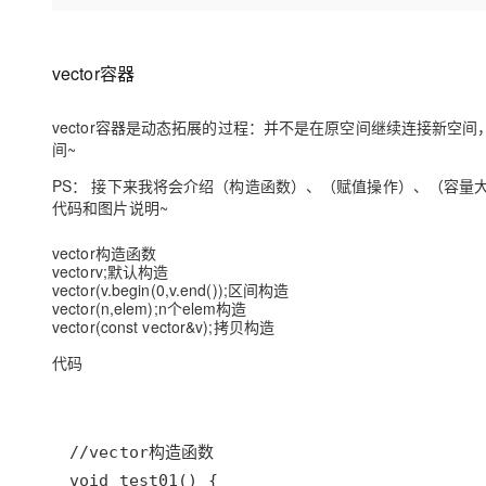
存储
天池大赛
Qwen3.7-Plus
云解析DNS
解决方案免费试用 新老
电子合同
最高领取价值200元试用
能看、能想、能动手的多模
安全
网络与CDN
AI 算法大赛
畅捷通
vector容器
大数据开发治理平台 Data
AI 产品 免费试用
网络
安全
云开发大赛
Qwen3-VL-Plus
Tableau 订阅
1亿+ 大模型 tokens 和 
vector容器是动态拓展的过程：并不是在原空间继续连接新
可观测
入门学习赛
中间件
AI空中课堂在线直播课
间~
云防火墙
140+云产品 免费试用
上云与迁云
云原生的云上边界网络安全
产品新客免费试用，最长1
数据库
PS： 接下来我将会介绍（构造函数）、（赋值操作）、（容
生态解决方案
大模型服务
代码和图片说明~
企业出海
大模型ACA认证体验
大数据计算
助力企业全员 AI 认知与能
行业生态解决方案
vector构造函数
千问AI平台-Token Plan
政企业务
媒体服务
vectorv;默认构造
开发者生态解决方案
vector(v.begin(0,v.end());区间构造
vector(n,elem);n个elem构造
企业服务与云通信
千问AI平台-模型体验
AI 开发和 AI 应用解决
vector(const vector&v);拷贝构造
在线体验全尺寸、多种模态
域名与网站
代码
Happy 系列大模型
终端用户计算
Serverless
开发工具