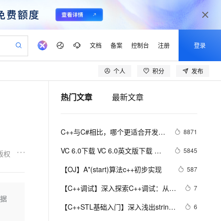
文档
备案
控制台
注册
登录
个人
积分
发布
验
作计划
器
AI 活动
专业服务
服务伙伴合作计划
开发者社区
加入我们
产品动态
服务平台百炼
阿里云 OPC 创新助力计划
热门文章
最新文章
一站式生成采购清单，支持单品或批量购买
io：打造专属 AI 语音助手
S产品伙伴计划（繁花）
峰会
CS
造的大模型服务与应用开发平台
一句话生成原生可编辑精美 PPT 文稿
AI 生产力先锋
Al MaaS 服务伙伴赋能合作
域名
博文
Careers
至高可申请百万元
Qwen3.8-Max 模型上线
开启高性价比 AI 编程新体验
弹性可伸缩的云计算服务
Qwen-Audio-3.0-Realtime 端到端实时语音角色扮演
输入一句话想法, 轻松生成专业的 PPT
先锋实践拓展 AI 生产力的边界
Token 补贴，五大权
计划
海大会
伙伴信用分合作计划
商标
问答
社会招聘
C++与C#相比，哪个更适合开发大
8871
益加速 OPC 成功
eek-V4-Pro
SS
一键部署幻兽帕鲁游戏服务器
飞天发布时刻
HOT
Open Search 向量检索版支
划
备案
电子书
校园招聘
型游戏？
pSeek-V4-Pro
视频创作，一键激活电商全链路生产力
稳定、安全、高性价比、高性能的云存储服务
一键购买专属联机服务器，轻松开启游戏
所见，即是所愿
持视频检索 Pipeline 功能
更多支持
VC 6.0下载 VC 6.0英文版下载 
5845
版权
划
公司注册
镜像站
视频生成
语音识别与合成
Visual C++ 6.0 英文企业版 集成
专属 QwenPaw
漫剧工坊：一站式动画创作平台
AI 实训营
HOT
应用身份服务 (IDaaS)
【OJ】A*(start)算法c++初步实现
587
合作伙伴培训与认证
SP6完美版（最新更新地址，百度
划
上云迁移
站生成，高效打造优质广告素材
全接入的云上超级电脑
从聊天伙伴进化为能主动干活的本地数字员工
快速生产连贯的高质量长漫剧
从基础到进阶，Agent 创客手把手教你
OpenClaw 管理能力上线
lScope
网盘）
我要反馈
e-1.1-T2V
Qwen3-TTS-Flash
【C++调试】深入探索C++调试：从
7
查询合作伙伴
n Alibaba Cloud ISV 合作
代维服务
建企业门户网站
10 分钟搭建微信、支付宝小程序
数据
MaxCompute MaxFrame 提
DWARF到堆栈解析
畅细腻的高质量视频
离线语音合成大模型，多语言方言自适应，低延迟高稳定
创新加速
【C++STL基础入门】深入浅出string
ope
登录合作伙伴管理后台
6
我要建议
站，无忧落地极速上线
以可视化方式快速构建移动和 PC 门户网站
国内短信简单易用，安全可靠，秒级触达，全球覆盖200+国家和地区。
高效部署网站，快速应用到小程序
供自动弹性内存功能
类的比较(compare)、复制(copy)