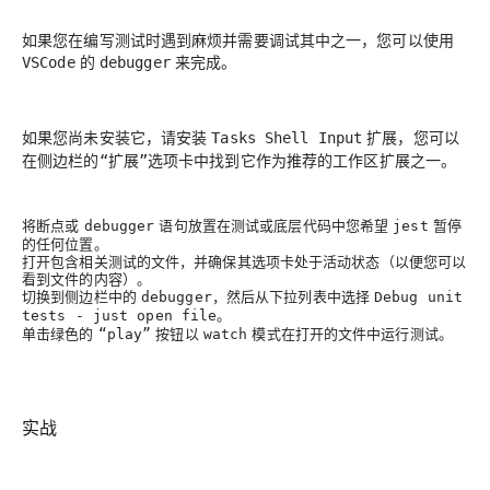
如果您在编写测试时遇到麻烦并需要调试其中之一，您可以使用
的
来完成。
VSCode
debugger
如果您尚未安装它，请安装
扩展，您可以
Tasks Shell Input
在侧边栏的
选项卡中找到它作为推荐的工作区扩展之一。
“扩展”
将断点或
语句放置在测试或底层代码中您希望
暂停
debugger
jest
的任何位置。
打开包含相关测试的文件，并确保其选项卡处于活动状态（以便您可以
看到文件的内容）。
切换到侧边栏中的
，然后从下拉列表中选择
debugger
Debug unit
。
tests - just open file
单击绿色的
按钮以
模式在打开的文件中运行测试。
“play”
watch
实战