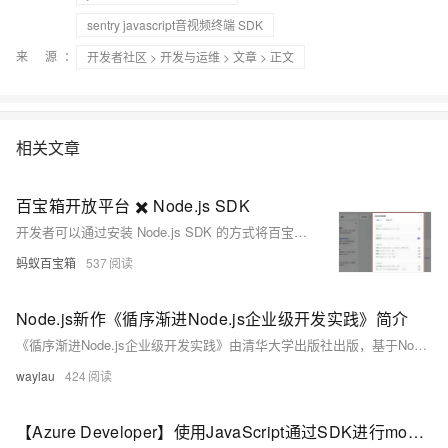
sentry javascript音视频终端 SDK
来 源：
开发者社区
>
开发与运维
>
文章
> 正文
相关文章
百宝箱开放平台 ✖️ Node.js SDK
开发者可以通过安装 Node.js SDK 的方式将百宝箱的 OpenAPI 集成到自有系统中，从而在外部系统中发起智能体对话。
蚂蚁百宝箱
537
Node.js新作《循序渐进Node.js企业级开发实践》简介
《循序渐进Node.js企业级开发实践》由清华大学出版社出版，基于Node.js 22.3.0编写，包含26个实战案例和43个上机练习，旨在帮助读者从基础到进阶全面掌握Node.js技术，适用于初学者、进阶开发者及全栈工程师。
waylau
424
【Azure Developer】使用JavaScript通过SDK进行monitor-query的client认证报错问题