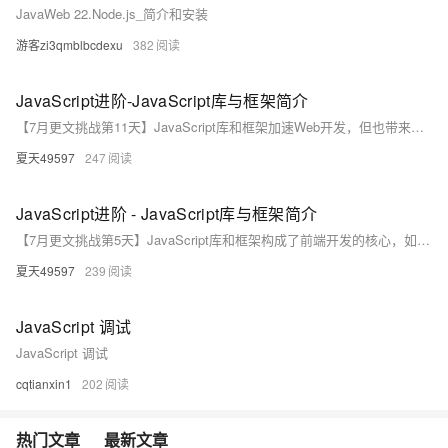
JavaWeb 22.Node.js_简介和安装
游客zi3qmblbcdexu
382
JavaScript进阶-JavaScript库与框架简介
【7月更文挑战第11天】JavaScript库和框架加速Web开发，但也带来挑战。选择适合项目、团队技能的库或框架，如React、Angular、Vue，是关键。保持依赖更新，注意性能优化，避免过度依赖。遵循最佳实践，确保安全性，如防XSS和CSRF。学习基础，结合代码示例（如React计数器组件），提升开发效率和应用质量。
夏天49597
247
JavaScript进阶 - JavaScript库与框架简介
【7月更文挑战第5天】JavaScript库和框架构成了前端开发的核心，如jQuery简化DOM操作，Angular、React和Vue提供全面解决方案。选择时要明确需求，避免过度工程化和陡峭学习曲线。使用版本管理工具确保兼容性，持续学习以适应技术变化。示例展示了jQuery和React的简单应用。正确选择和使用这些工具，能提升开发效率并创造优秀Web应用。
夏天49597
239
JavaScript 调试
JavaScript 调试
cqtianxin1
202
热门文章
最新文章