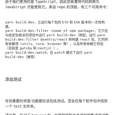
由于我们使用的是
，因此您需要将代码转换为
TypeScript
才能使用它。来自
的顶层，有三个可用命令：
JavaScript
repo
，它运行每个包的
和
版本的一次性构
yarn build:dev
ES5
ES6
建。
，它只在
yarn build:dev:filter <name of npm package>
与给定包相关的项目中运行
（例如，运行
yarn build:dev
yarn
将构建
包、它的所
build:dev:filter @sentry/react
react
有依赖项（
、
、
等），以及所有依赖它的包
utils
core
browser
（目前是
和
））。
gatsby
nextjs
，在
模式下运行
yarn build:dev:watch
watch
yarn
（推荐）
build:dev
添加测试
任何重要的
/
都应该包括测试。您会在每个软件包中找到
修复
功能
一个
文件夹。
test
请注意，仅对于
包，如果您将新文件添加到集成测试套