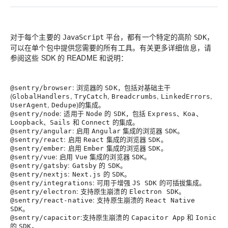
对于每个主要的
平台，都有一个特定的高阶
，
JavaScript
SDK
可以在单个包中提供您需要的所有工具。有关更多详细信息，请
参阅这些 SDK 的 README 和说明：
: 浏览器的
，包括对基础主干
@sentry/browser
SDK
(
,
,
,
,
GlobalHandlers
TryCatch
Breadcrumbs
LinkedErrors
,
)的集成。
UserAgent
Dedupe
: 适用于
的
，包括
、
、
@sentry/node
Node
SDK
Express
Koa
、
和
的集成。
Loopback
Sails
Connect
: 启用
集成的浏览器
。
@sentry/angular
Angular
SDK
: 启用
集成的浏览器
。
@sentry/react
React
SDK
: 启用
集成的浏览器
。
@sentry/ember
Ember
SDK
: 启用
集成的浏览器
。
@sentry/vue
Vue
SDK
:
的
。
@sentry/gatsby
Gatsby
SDK
:
的
。
@sentry/nextjs
Next.js
SDK
: 可用于增强
的可插拔集成。
@sentry/integrations
JS SDK
: 支持原生崩溃的
。
@sentry/electron
Electron SDK
: 支持原生崩溃的
@sentry/react-native
React Native
。
SDK
:支持原生崩溃的
和
@sentry/capacitor
Capacitor App
Ionic
的
。
SDK