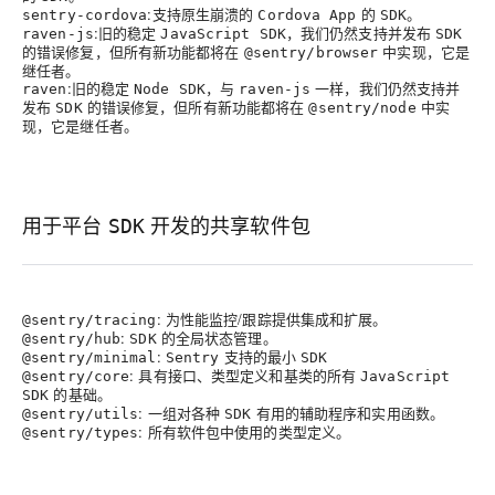
:支持原生崩溃的
的
。
sentry-cordova
Cordova App
SDK
:旧的稳定
，我们仍然支持并发布
raven-js
JavaScript SDK
SDK
的错误修复，但所有新功能都将在
中实现，它是
@sentry/browser
继任者。
:旧的稳定
，与
一样，我们仍然支持并
raven
Node SDK
raven-js
发布
的错误修复，但所有新功能都将在
中实
SDK
@sentry/node
现，它是继任者。
用于平台
开发的共享软件包
SDK
: 为
/
提供
和
。
@sentry/tracing
性能监控
跟踪
集成
扩展
:
的全局状态管理。
@sentry/hub
SDK
:
支持的最小
@sentry/minimal
Sentry
SDK
: 具有
、
和
类的所有
@sentry/core
接口
类型定义
基
JavaScript
的基础。
SDK
: 一组对各种
有用的辅助程序和实用函数。
@sentry/utils
SDK
: 所有软件包中使用的类型定义。
@sentry/types