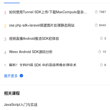
如何使用Tunnel SDK上传/下载MaxCompute复杂类
7987
1
型数据
oss php sdk+laravel搭建图片处理静态网站
8440
2
视频直播Android推流SDK初体验
3
3
Weex Android SDK源码分析
10
4
解析！文档扫描 SDK 中的高级图像处理技术
8
5
安装VS2005 SDK的后遗症
1
6
springboot集成minio SDK实现文件上传下载（上）
8
7
相关课程
JavaScript入门与实战
在代码中使用SDK操作Istio资源二（Java篇）
5
8