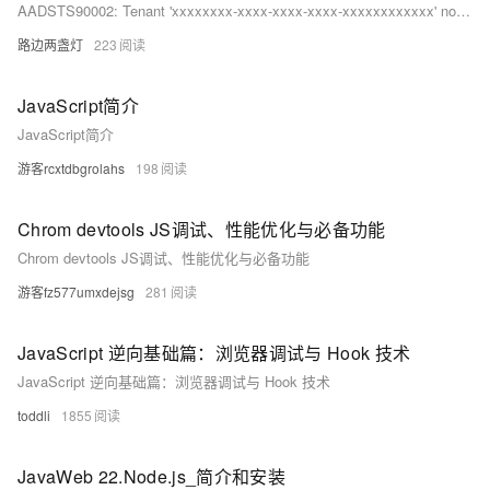
AADSTS90002: Tenant 'xxxxxxxx-xxxx-xxxx-xxxx-xxxxxxxxxxxx' not found. Check to make sure you have the correct tenant ID and are signing into the correct cloud. Check with your subscription administrator, this may happen if there are no active subscriptions for the tenant.
路边两盏灯
223
JavaScript简介
JavaScript简介
游客rcxtdbgrolahs
198
Chrom devtools JS调试、性能优化与必备功能
Chrom devtools JS调试、性能优化与必备功能
游客fz577umxdejsg
281
JavaScript 逆向基础篇：浏览器调试与 Hook 技术
JavaScript 逆向基础篇：浏览器调试与 Hook 技术
toddli
1855
JavaWeb 22.Node.js_简介和安装