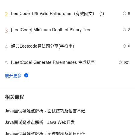
LeetCode 125 Valid Palindrome（有效回文）（*）
9
2
[LeetCode] Minimum Depth of Binary Tree
2
3
经典Leetcode算法题分享(字符串)
6
4
[LeetCode] Generate Parentheses 生成括号
621
5
LeetCode 209：最小长度的子数组 Minimum Size 
6
6
Subarray Sum
[LeetCode] Implement Stack using Queues 用队列来实
7
7
相关课程
现栈
Java面试疑难点解析 - 面试技巧及语言基础
[LeetCode] Shortest Word Distance
601
8
Java面试疑难点解析 - Java Web开发
[LeetCode] Nim Game
7
9
Java面试疑难点解析 - 系统架构及项目设计