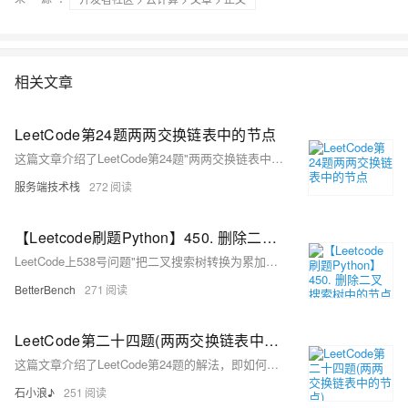
相关文章
LeetCode第24题两两交换链表中的节点
这篇文章介绍了LeetCode第24题"两两交换链表中的节点"的解题方法，通过使用虚拟节点和前驱节点技巧，实现了链表中相邻节点的交换。
服务端技术栈
272
【Leetcode刷题Python】450. 删除二叉搜索树中的节点
LeetCode上538号问题"把二叉搜索树转换为累加树"的Python实现，使用反向中序遍历并记录节点值之和来更新每个节点的新值。
BetterBench
271
LeetCode第二十四题(两两交换链表中的节点)
这篇文章介绍了LeetCode第24题的解法，即如何通过使用三个指针（preNode, curNode, curNextNode）来两两交换链表中的节点，并提供了详细的代码实现。
石小浪♪
251