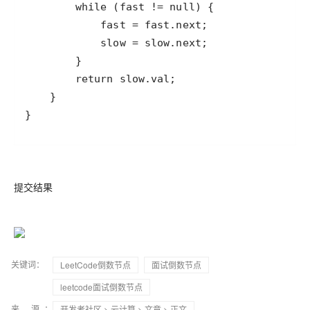
}
提交结果
关键词：
LeetCode倒数节点
面试倒数节点
leetcode面试倒数节点
来 源：
开发者社区
>
云计算
>
文章
> 正文