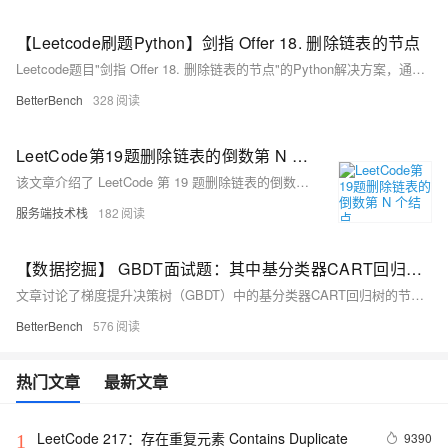
【Leetcode刷题Python】剑指 Offer 18. 删除链表的节点
Leetcode题目"剑指 Offer 18. 删除链表的节点"的Python解决方案，通过使用双指针法找到并删除链表中值为特定数值的节点，然后返回更新后的链表头节点。
BetterBench
328
LeetCode第19题删除链表的倒数第 N 个结点
该文章介绍了 LeetCode 第 19 题删除链表的倒数第 N 个结点的解法，通过使用快慢双指针，先将快指针移动 n 步，然后快慢指针一起遍历，直到快指针到达链尾，从而找到倒数第 N 个结点的前一个结点进行删除，同时总结了快慢指针可减少链表遍历次数的特点。
服务端技术栈
182
【数据挖掘】 GBDT面试题：其中基分类器CART回归树，节点的分裂标准是什么？与RF的区别？与XGB的区别？
文章讨论了梯度提升决策树（GBDT）中的基分类器CART回归树的节点分裂标准，并比较了GBDT与随机森林（RF）和XGBoost（XGB）的区别，包括集成学习方式、偏差-方差权衡、样本使用、并行性、最终结果融合、数据敏感性以及泛化能力等方面的不同。
BetterBench
576
热门文章
最新文章
LeetCode 217：存在重复元素	Contains Duplicate
9390
1