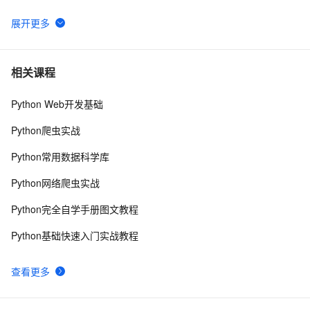
Python功能强大、灵活可扩展的Statsmodels库
6
6
python day Twelve
5
7
相关课程
Python Web开发基础
python join 和 split的常用使用方法
5
8
Python爬虫实战
python 模块初始
5
9
Python常用数据科学库
python中使用and和or来实现其它语言中的?号表达式
4
10
Python网络爬虫实战
Python完全自学手册图文教程
Python基础快速入门实战教程
查看更多