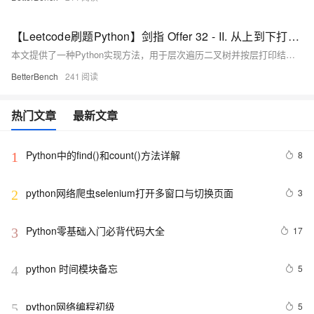
【Leetcode刷题Python】剑指 Offer 32 - II. 从上到下打印二叉树 II
本文提供了一种Python实现方法，用于层次遍历二叉树并按层打印结果，每层节点按从左到右的顺序排列，每层打印到一行。
BetterBench
241
热门文章
最新文章
Python中的find()和count()方法详解
8
1
python网络爬虫selenium打开多窗口与切换页面
3
2
Python零基础入门必背代码大全
17
3
python 时间模块备忘
5
4
python网络编程初级
5
5