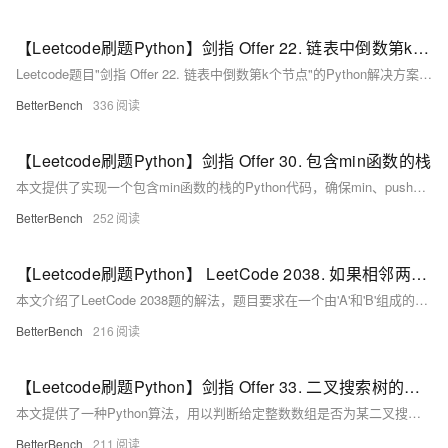
【Leetcode刷题Python】剑指 Offer 22. 链表中倒数第k个节点
Leetcode题目"剑指 Offer 22. 链表中倒数第k个节点"的Python解决方案，使用双指针法找到并返回链表中倒数第k个节点。
BetterBench
336
【Leetcode刷题Python】剑指 Offer 30. 包含min函数的栈
本文提供了实现一个包含min函数的栈的Python代码，确保min、push和pop操作的时间复杂度为O(1)。
BetterBench
252
【Leetcode刷题Python】 LeetCode 2038. 如果相邻两个颜色均相同则删除当前颜色
本文介绍了LeetCode 2038题的解法，题目要求在一个由'A'和'B'组成的字符串中，按照特定规则轮流删除颜色片段，判断Alice是否能够获胜，并提供了Python的实现代码。
BetterBench
216
【Leetcode刷题Python】剑指 Offer 33. 二叉搜索树的后序遍历序列
本文提供了一种Python算法，用以判断给定整数数组是否为某二叉搜索树的后序遍历结果，通过识别根节点并递归验证左右子树的值是否满足二叉搜索树的性质。
BetterBench
211