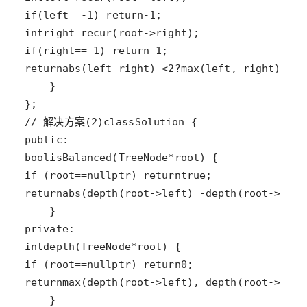
if
(
left
==
-
1
) 
return
-
1
int
right
=
recur
(
root
->
right
if
(
right
==
-
1
) 
return
-
1
return
abs
(
left
-
right
) 
<
2
?
max
(
left
, 
right
) 
+
1
 
// 解决方案(2)
class
Solution
public
bool
isBalanced
(
TreeNode
*
root
if
 (
root
==
nullptr
) 
return
true
return
abs
(
depth
(
root
->
left
) 
-
depth
(
root
->
righ
private
int
depth
(
TreeNode
*
root
if
 (
root
==
nullptr
) 
return
0
return
max
(
depth
(
root
->
left
), 
depth
(
root
->
righ