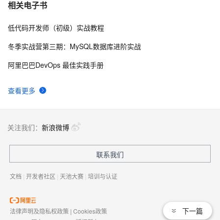
[LeetCode] Implement Stack using Queues 用队列来
709
7
相关电子书
实现栈
低代码开发师（初级）实战教程
[LeetCode] Shortest Word Distance
600
8
冬季实战营第三期：MySQL数据库进阶实战
[LeetCode] Nim Game
589
9
阿里巴巴DevOps 最佳实践手册
leetcode  226 Invert Binary Tree 翻转二叉树
724
10
查看更多
关注我们：
新浪微博
联系我们
文档
|
开发者社区
|
天池大赛
|
培训与认证
下一篇
法律声明及隐私权政策
|
Cookies政策