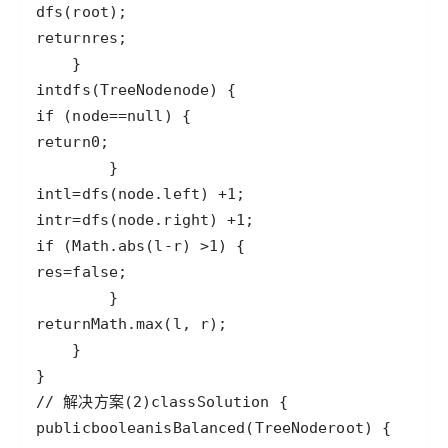
dfs
(
root
return
res
int
dfs
(
TreeNode
node
if
 (
node
==
null
return
0
int
l
=
dfs
(
node
.
left
) 
+
1
int
r
=
dfs
(
node
.
right
) 
+
1
if
 (
Math
.
abs
(
l
-
r
) 
>
1
res
=
false
return
Math
.
max
(
l
, 
r
// 解决方案(2)
class
Solution
public
boolean
isBalanced
(
TreeNode
root