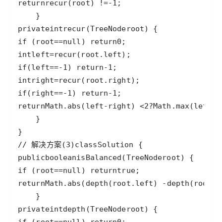
return
recur
(
root
) 
!=
-
1
private
int
recur
(
TreeNode
root
if
 (
root
==
null
) 
return
0
int
left
=
recur
(
root
.
left
if
(
left
==
-
1
) 
return
-
1
int
right
=
recur
(
root
.
right
if
(
right
==
-
1
) 
return
-
1
return
Math
.
abs
(
left
-
right
) 
<
2
?
Math
.
max
(
left
, 
// 解决方案(3)
class
Solution
public
boolean
isBalanced
(
TreeNode
root
if
 (
root
==
null
) 
return
true
return
Math
.
abs
(
depth
(
root
.
left
) 
-
depth
(
root
.
r
private
int
depth
(
TreeNode
root