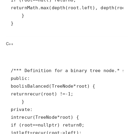
if
 (
root
==
null
) 
return
0
return
Math
.
max
(
depth
(
root
.
left
), 
depth
(
root
.
r
}
C++
/**
* Definition for a binary tree node.
* stru
public
bool
isBalanced
(
TreeNode
*
root
return
recur
(
root
) 
!=
-
1
private
int
recur
(
TreeNode
*
root
if
 (
root
==
nullptr
) 
return
0
int
left
=
recur
(
root
->
left