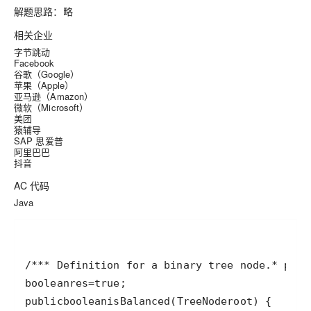
解题思路：
略
相关企业
字节跳动
Facebook
谷歌（Google）
苹果（Apple）
亚马逊（Amazon）
微软（Microsoft）
美团
猿辅导
SAP 思爱普
阿里巴巴
抖音
AC 代码
Java
/**
* Definition for a binary tree node.
* publ
boolean
res
=
true
public
boolean
isBalanced
(
TreeNode
root