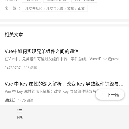
来 源：
开发者社区
>
开发与运维
>
文章
> 正文
相关文章
Vue中如何实现兄弟组件之间的通信
在Vue中，兄弟组件可通过父组件中转、事件总线、Vuex/Pinia或provide/inject实现通信。小型项目推荐父组件中转或事件总线，大型项目建议使用Pinia等状态管理工具，确保数据流清晰可控，避免内存泄漏。
34789737
806
Vue 中 key 属性的深入解析：改变 key 导致组件销毁与重建
Vue 中 key 属性的深入解析：改变 key 导致组件销毁与重建
下一篇
谢妹纸
1475
vue实现任务周期cron表达式选择组件
目录
vue实现任务周期cron表达式选择组件