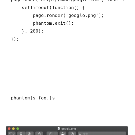
});
phantomjs foo.js