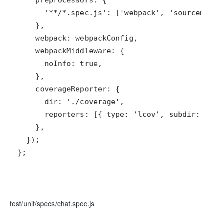
};
test/unit/specs/chat.spec.js