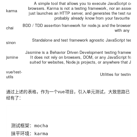
A simple tool that allows you to execute JavaScript code 
browsers. Karma is not a testing framework, nor an assertio
karma
just launches an HTTP server, and generates the test runne
probably already know from your favourite tes
BDD / TDD assertion framework for node.js and the browser tha
chai
with any tes
Standalone and test framework agnostic JavaScript test s
sinon
Jasmine is a Behavior Driven Development testing framework 
jsmine
It does not rely on browsers, DOM, or any JavaScript frame
suited for websites, Node.js projects, or anywhere that Jav
vue/test-
Utilities for testin
utils
通过上述的表格，作为一个vue项目，引入单元测试，大致思路已
经有了：