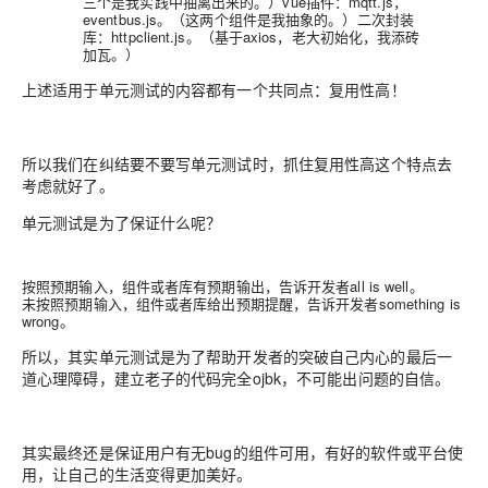
三个是我实践中抽离出来的。）vue插件：mqtt.js，
eventbus.js。（这两个组件是我抽象的。）二次封装
库：httpclient.js。（基于axios，老大初始化，我添砖
加瓦。）
上述适用于单元测试的内容都有一个共同点：
复用性高！
所以我们在纠结要不要写单元测试时，抓住
复用性高
这个特点去
考虑就好了。
单元测试是为了保证什么呢？
按照预期输入，组件或者库有预期输出，告诉开发者all is well。
未按照预期输入，组件或者库给出预期提醒，告诉开发者something is
wrong。
所以，其实单元测试是为了帮助开发者的突破自己内心的最后一
道心理障碍，建立
老子的代码完全ojbk，不可能出问题
的自信。
其实最终还是保证用户有无bug的组件可用，有好的软件或平台使
用，让自己的生活变得更加美好。