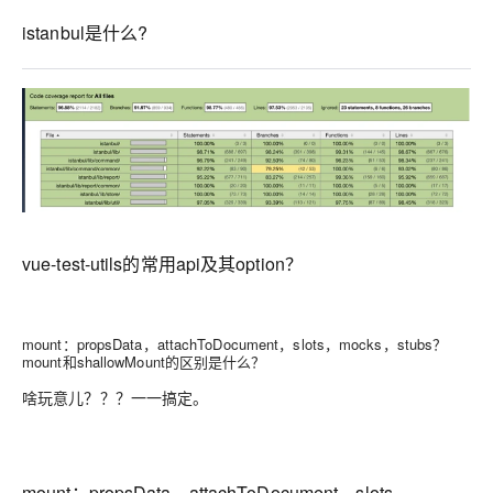
istanbul是什么?
vue-test-utils的常用api及其option？
mount：propsData，attachToDocument，slots，mocks，stubs？
mount和shallowMount的区别是什么？
啥玩意儿？？？一一搞定。
mount：propsData，attachToDocument，slots，