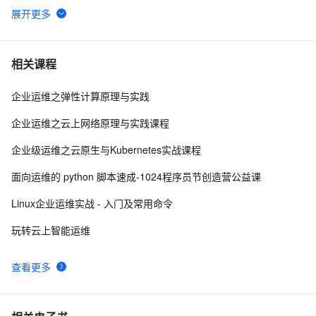
日志服务数据加工最佳实践: 跨账号多源logstore数据
965
6
汇总
日志服务权限配置问题
830
7
相关课程
企业运维之弹性计算原理与实践
基于日志服务数据加工与RDS MySQL做数据富化以及
789
8
数据分析
企业运维之云上网络原理与实践课程
日志服务索引那些事儿
779
9
企业级运维之云原生与Kubernetes实战课程
[日志服务][数据加工]e_anchor函数与e_regex函数的使
657
10
面向运维的 python 脚本速成-1024程序员节创造营公益课
用总结
Linux企业运维实战 - 入门及常用命令
玩转云上智能运维
查看更多