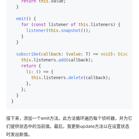
return
this
.
value
;

  }

emit
(
) {

for
 (
const
 listener 
of
this
.
listeners
) {

listener
(
this
.
snapshot
());

    }

  }

subscribe
(
callback
: 
(
value
: T
) =>
void
): 
Disconne
this
.
listeners
.
add
(callback);

return
 {

li
: 
() =>
 {

this
.
listeners
.
delete
(callback);

      },

    };

  }

接下来，添加一个emit方法。此方法循环遍历每个侦听器，并为它
们提供状态中的当前值。最后，我更新update方法以在设置状态
时发出新值。