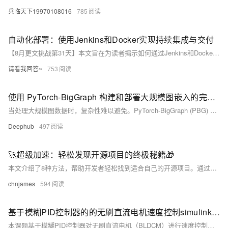
兵临天下19970108016
785
自动化部署：使用Jenkins和Docker实现持续集成与交付
【8月更文挑战第31天】本文旨在为读者揭示如何通过Jenkins和Docker实现自动化部署，从而加速软件开发流程。我们将从基础概念讲起，逐步深入到实际操作，确保即使是初学者也能跟上步伐。文章将提供详细的步骤说明和代码示例，帮助读者理解并应用这些工具来优化他们的工作流程。
请看我回答~
753
使用 PyTorch-BigGraph 构建和部署大规模图嵌入的完整教程
当处理大规模图数据时，复杂性难以避免。PyTorch-BigGraph (PBG) 是一款专为此设计的工具，能够高效处理数十亿节点和边的图数据。PBG通过多GPU或节点无缝扩展，利用高效的分区技术，生成准确的嵌入表示，适用于社交网络、推荐系统和知识图谱等领域。本文详细介绍PBG的设置、训练和优化方法，涵盖环境配置、数据准备、模型训练、性能优化和实际应用案例，帮助读者高效处理大规模图数据。
Deephub
497
🚀超级加速：轻松发现开源项目的终极秘籍🎁
本文介绍了8种方法，帮助开发者轻松找到适合自己的开源项目。通过利用如 GitHub Trending、Good First Issues 和 OpenSauced 等平台，读者可以有效地筛选和参与开源项目，提升自己的技术能力与社交网络。开源不仅是技术贡献，更是个人成长与机会的宝贵途径。无论是新手还是有经验的开发者，这些资源都能助你一臂之力，让你在开源社区中茁壮成长。
chnjames
594
基于模糊PID控制器的的无刷直流电机速度控制simulink建模与仿真
本课题基于模糊PID控制器对无刷直流电机（BLDCM）进行速度控制的Simulink建模与仿真。该系统融合了传统PID控制与模糊逻辑的优势，提高了BLDCM的速度动态响应、抗干扰能力和稳态精度。通过模糊化、模糊推理和解模糊等步骤，动态调整PID参数，实现了对电机转速的精确控制。适用于多种工况下的BLDCM速度控制应用。