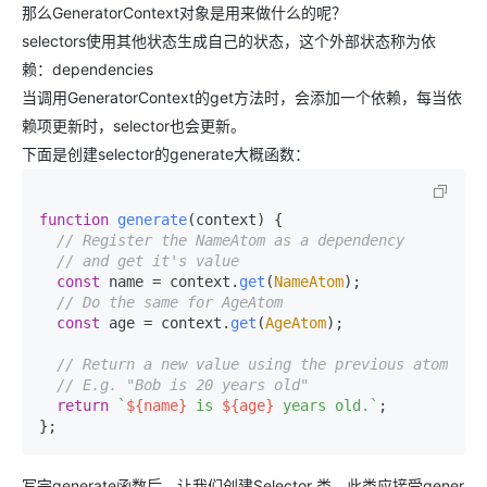
那么GeneratorContext对象是用来做什么的呢？
selectors使用其他状态生成自己的状态，这个外部状态称为依
赖：dependencies
当调用GeneratorContext的get方法时，会添加一个依赖，每当依
赖项更新时，selector也会更新。
下面是创建selector的generate大概函数：
function
generate
(
context
) {

// Register the NameAtom as a dependency
// and get it's value
const
 name = context.
get
(
NameAtom
);

// Do the same for AgeAtom
const
 age = context.
get
(
AgeAtom
);

// Return a new value using the previous atoms
// E.g. "Bob is 20 years old"
return
`
${name}
 is 
${age}
 years old.`
;

};
写完generate函数后，让我们创建Selector 类。此类应接受gener