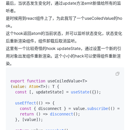
最后，当状态发生变化时，通过update方法emit新值给所有的监
听者。
是时候用到react组件上了，为此我写了一个useCoiledValue的ho
ok。
这个hook返回atom的当前状态，并可以监听状态变化，状态变化
后重新渲染组件，组件卸载后取消监听。
这里有一个比较奇怪的hook updateState，通过设置一个新的引
用对象出发组件重新渲染。这个小小的hack可以使得组件重新渲
染。
export
function
 useCoiledValue<T>
(
value
: 
Atom
<T>): T {

const
 [, updateState] = 
useState
({});

useEffect
(
() =>
 {

const
 { disconnect } = value.
subscribe
(
() =>
up
return
() =>
disconnect
();

  }, [value]);
