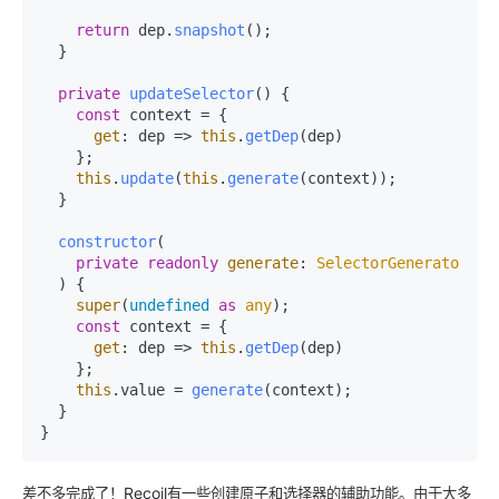
return
 dep.
snapshot
();

  }

private
updateSelector
(
) {

const
 context = {

get
: 
dep
 =>
this
.
getDep
(dep)

    };

this
.
update
(
this
.
generate
(context));

  }

constructor
(
private
readonly
generate
: 
SelectorGenerator
<T>

) {

super
(
undefined
as
any
);

const
 context = {

get
: 
dep
 =>
this
.
getDep
(dep) 

    };

this
.
value
 = 
generate
(context);

  }

}
Recoil
差不多完成了！
有一些创建原子和选择器的辅助功能。由于大多