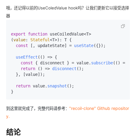
哦，还记得以前的UseColedValue hook吗？让我们更新它以接受选择
器
export
function
 useCoiledValue<T>
(
value
: 
Stateful
<T>): T {

const
 [, updateState] = 
useState
({});

useEffect
(
() =>
 {

const
 { disconnect } = value.
subscribe
(
() =>
up
return
() =>
disconnect
();

  }, [value]);

return
 value.
snapshot
();

}
"recoil-clone" Github repositor
到这里就完成了，完整代码请参考：
y.
结论