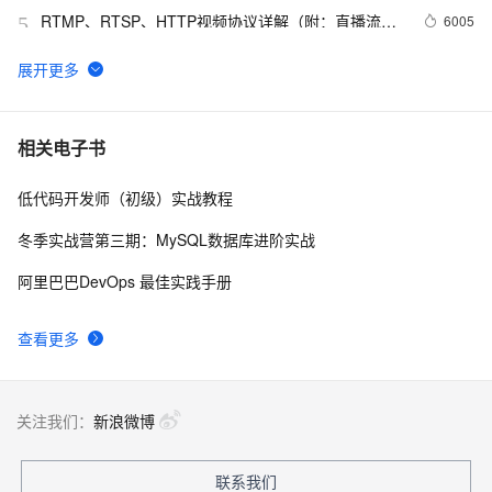
RTMP、RTSP、HTTP视频协议详解（附：直播流地
6005
5
址、播放软件）
谷歌CEO皮查伊：对重返中国持开放态度
753
6
C语言项目参考解答：全正整数后再计算
655
7
相关电子书
低代码开发师（初级）实战教程
俗人解读 三维渲染 的工作过程
657
8
冬季实战营第三期：MySQL数据库进阶实战
国土档案管理信息系统【档案著录】-他项权利类档案
581
9
阿里巴巴DevOps 最佳实践手册
著录
使用TWO_TASK或者LOCAL环境变量?
590
10
查看更多
关注我们：
新浪微博
联系我们