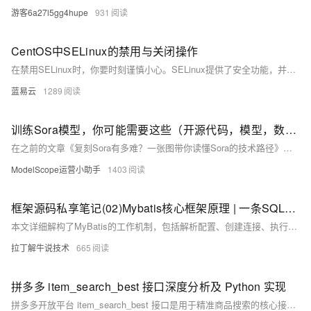
游客6a27l5gg4hupe
931
CentOS中SELinux的禁用与关闭操作
在禁用SELinux时，你要时刻谨慎小心。SELinux提供了安全功能，并阻止了许多常见的网络攻击，关闭它可能会让你的系统置于风险之中。除非非常确定SELinux为你带来了不必要的麻烦，否则最好的选择往往是留着它，适当地调整和细化你的SELinux策略，来适应你的需求。
蓝易云
1289
训练Sora模型，你可能需要这些（开源代码，模型，数据集及算力评估）
在之前的文章《复刻Sora有多难？一张图带你读懂Sora的技术路径》，《一文看Sora技术推演》我们总结了Sora模型上用到的一些核心技术和论文，今天这篇文章我们将整理和总结现有的一些开源代码、模型、数据集，以及初步训练的算力评估，希望可以帮助到国内的创业公司和个人开发者展开更深的研究。
ModelScope运营小助手
1403
框架源码私享笔记(02)Mybatis核心框架原理 | 一条SQL透析核心组件功能特性
本文详细解构了MyBatis的工作机制，包括解析配置、创建连接、执行SQL、结果封装和关闭连接等步骤。文章还介绍了MyBatis的五大核心功能特性：支持动态SQL、缓存机制（一级和二级缓存）、插件扩展、延迟加载和SQL注解，帮助读者深入了解其高效灵活的设计理念。
拉丁解牛说技术
665
拼多多 item_search_best 接口深度分析及 Python 实现
拼多多开放平台 item_search_best 接口是用于精准商品搜索的核心接口，按商品销量、价格、评分及商家资质等多维度排序，适用于爆款挖掘、竞品分析与市场监控。本文详解其接口特性、参数配置、签名生成逻辑、返回结构及 Python 实现方案。