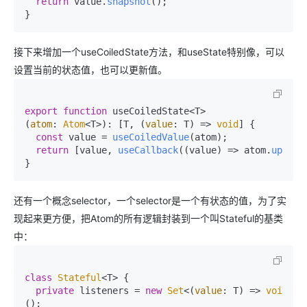
return
 value.
snapshot
();

}
接下来增加一个useCoiledState方法，和useState特别像，可以
设置当前的状态值，也可以更新值。
export
function
 useCoiledState<T>
(
atom
: 
Atom
<T>): [T, 
(
value
: T
) =>
void
] {

const
 value = 
useCoiledValue
(atom);

return
 [value, 
useCallback
(
(
value
) =>
 atom.
update
}
还有一个概念selector，一个selector是一个有状态的值，为了实
现起来更方便，把Atom的所有逻辑封装到一个叫Stateful的基类
中：
class
Stateful
<T> {

private
 listeners = 
new
Set
<
(
value
: T
) =>
void
>
();
