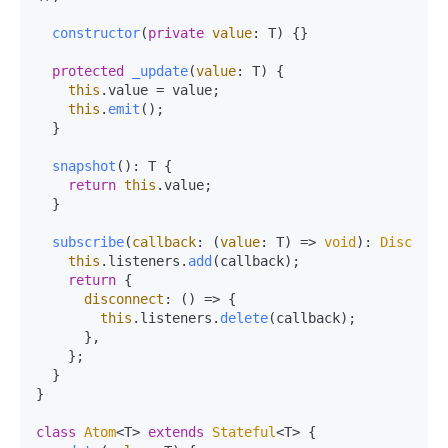
constructor
(
private
value
: T
) {}

protected
_update
(
value
: T
) {

this
.
value
 = value;

this
.
emit
();

  }

snapshot
(): T {

return
this
.
value
;

  }

subscribe
(
callback
: 
(
value
: T
) =>
void
): 
Disconne
this
.
listeners
.
add
(callback);

return
 {

disconnect
: 
() =>
 {

this
.
listeners
.
delete
(callback);

      },

    };

  }

}

class
Atom
<T> 
extends
Stateful
<T> {
