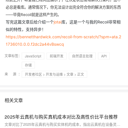
必总是看库。通常情况下，你无法设计出完全符合你的解决方案的东西
——毕竟Recoil就是这样产生的。
写完这篇文章后给介绍一个
jotai
库，这是一个与我的Recoil非常相
似的特性，支持异步！
https://bennetthardwick.com/recoil-from-scratch/?spm=ata.2
1736010.0.0.f2dc2a44vBswcq
文章标签：
JavaScript
前端开发
自然语言处理
API
存储
来 源：
开发者社区
>
开发与运维
>
文章
> 正文
相关文章
2025年云真机与购买真机成本对比及高性价比平台推荐
文章对比了2025年云真机与购买实体机的成本，指出云真机在设备灵活性、批量部署和长期使用成本上更具优势，适合中高频测试场景。还介绍了主流云真机平台特点，给出筛选高性价比平台的逻辑及常见问题解答，助力企业按需选择。