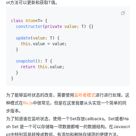
ot方法可以更新和获取T值。
class
Atom
<T> {

constructor
(
private
value
: T
) {}

update
(
value
: T
) {

this
.
value
 = value;

  }

snapshot
(): T {

return
this
.
value
;

  }

为了能够监听状态的改变，需要使用
监听者模式
进行进行处理。这
种模式在
RxJs
中很常见，但是在这里我要从头实现一个简单的同
步版本。
为了知道谁在监听状态，使用一个Set存放callbacks。Set或者Ha
sh Set 是一个可以存储每一项数据都唯一的数据结构。在Javascri
pt中特别容易转换成数组，有添加和删除存储项的便捷方法。