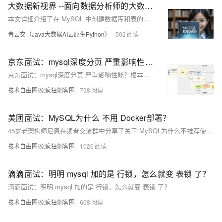
大数据新视界 --面向数据分析师的大数据大厂之 MySQL 基础秘籍：轻松创建数据库与表，踏入大数据殿堂
本文详细介绍了在 MySQL 中创建数据库和表的方法。包括安装 MySQL、用命令行和图形化工具创建数据库、选择数据库、创建表（含数据类型介绍与选择建议、案例分析、最佳实践与注意事项）以及查看数据库和表的内容。文章专业、严谨且具可操作性，对数据管理有实际帮助。
青云交（Java大数据AI云原生Python）
502
京东面试：mysql深度分页 严重影响性能？根本原因是什么？如何优化？
京东面试：mysql深度分页 严重影响性能？根本原因是什么？如何优化？
技术自由圈/原疯狂创客圈
798
美团面试：MySQL为什么 不用 Docker部署？
45岁老架构师尼恩在读者交流群中分享了关于“MySQL为什么不推荐使用Docker部署”的深入分析。通过系统化的梳理，尼恩帮助读者理解为何大型MySQL数据库通常不使用Docker部署，主要涉及性能、管理复杂度和稳定性等方面的考量。文章详细解释了有状态容器的特点、Docker的资源隔离问题以及磁盘IO性能损耗，并提供了小型MySQL使用Docker的最佳实践。此外，尼恩还介绍了Share Nothing架构的优势及其应用场景，强调了配置管理和数据持久化的挑战。最后，尼恩建议读者参考《尼恩Java面试宝典PDF》以提升技术能力，更好地应对面试中的难题。
技术自由圈/原疯狂创客圈
1026
滴滴面试：明明 mysql 加的是 行锁，怎么就变 表锁 了？
滴滴面试：明明 mysql 加的是 行锁，怎么就变 表锁 了？
技术自由圈/原疯狂创客圈
668