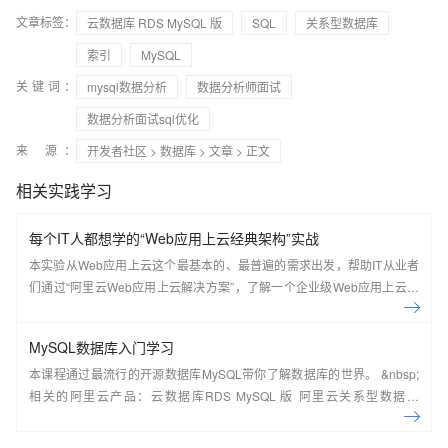
文章标签：
云数据库 RDS MySQL 版
SQL
关系型数据库
索引
MySQL
关键词：
mysql数据分析
数据分析师面试
数据分析面试sql优化
来 源：
开发者社区
>
数据库
>
文章
> 正文
相关实践学习
每个IT人都想学的“Web应用上云经典架构”实战
本实验从Web应用上云这个最基本的、最普遍的需求出发，帮助IT从业者
们通过“阿里云Web应用上云解决方案”，了解一个企业级Web应用上云的
常见架构，了解如何构建一个高可用、可扩展的企业级应用架构。
MySQL数据库入门学习
本课程通过最流行的开源数据库MySQL带你了解数据库的世界。 &nbsp;
相关的阿里云产品：云数据库RDS MySQL 版 阿里云关系型数据库
RDS（Relational Database Service）是一种稳定可靠、可弹性伸缩的在
线数据库服务，提供容灾、备份、恢复、迁移等方面的全套解决方案，彻