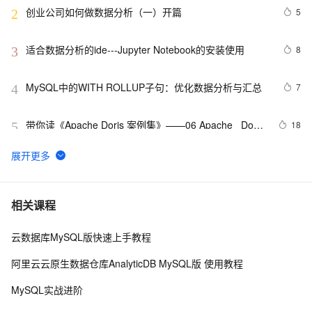
创业公司如何做数据分析（一）开篇
5
2
适合数据分析的ide---Jupyter Notebook的安装使用
8
3
MySQL中的WITH ROLLUP子句：优化数据分析与汇总
7
4
带你读《Apache Doris 案例集》——06 Apache   Doris  
18
5
助力中国联通万亿日志数据分析提速10倍（2）
机器学习系列(4)_数据分析之Kaggle鸢尾花iris（上）
3
6
10 个最佳地理空间数据分析 GIS 软件 下
9
7
相关课程
云数据库MySQL版快速上手教程
【实验】阿里云大数据助理工程师认证（ACA）- QuickBI
8
8
数据分析（上）
阿里云云原生数据仓库AnalyticDB MySQL版 使用教程
ChatGPT × R语言 丨实际数据分析过程中，AI能够带来
8
9
MySQL实战进阶
哪些改变？数据框操作案例分享