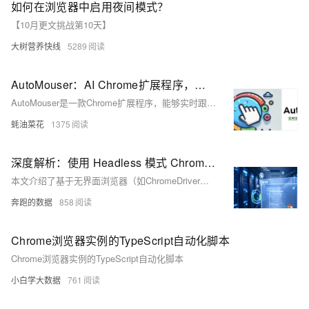
如何在浏览器中启用夜间模式？
【10月更文挑战第10天】
大树营养快线
5289
AutoMouser：AI Chrome扩展程序，实时跟踪用户的浏览器操作，自动生成自动化操作脚本
AutoMouser是一款Chrome扩展程序，能够实时跟踪用户交互行为，并基于OpenAI的GPT模型自动生成Selenium测试代码，简化自动化测试流程。
蚝油菜花
1375
深度解析：使用 Headless 模式 ChromeDriver 进行无界面浏览器操作
本文介绍了基于无界面浏览器（如ChromeDriver）和代理IP技术的现代爬虫解决方案，以应对传统爬虫面临的反爬机制和动态加载内容等问题。通过Selenium驱动ChromeDriver，并结合亿牛云爬虫代理、自定义Cookie和User-Agent设置，实现高效的数据采集。代码示例展示了如何配置ChromeDriver、处理代理认证、添加Cookie及捕获异常，确保爬虫稳定运行。性能对比显示，Headless模式下的ChromeDriver在数据采集成功率、响应时间和反爬规避能力上显著优于传统爬虫。该方案广泛应用于电商、金融和新闻媒体等行业。
奔跑的数据
858
Chrome浏览器实例的TypeScript自动化脚本
Chrome浏览器实例的TypeScript自动化脚本
小白学大数据
761