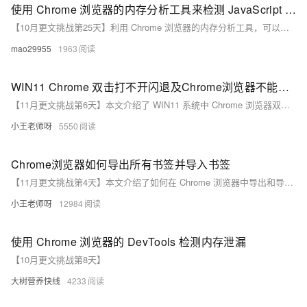
使用 Chrome 浏览器的内存分析工具来检测 JavaScript 中的内存泄漏
【10月更文挑战第25天】利用 Chrome 浏览器的内存分析工具，可以较为准确地检测 JavaScript 中的内存泄漏问题，并帮助我们找出潜在的泄漏点，以便采取相应的解决措施。
mao29955
1963
WIN11 Chrome 双击打不开闪退及Chrome浏览器不能拖拽文件crx
【11月更文挑战第6天】本文介绍了 WIN11 系统中 Chrome 浏览器双击打不开闪退及不能拖拽文件 crx 的原因和解决方法。包括浏览器版本过旧、扩展程序冲突、硬件加速问题、缓存过多、安全软件冲突、系统文件损坏、用户配置文件损坏等问题的解决方案，以及 crx 文件的屏蔽、权限问题和文件格式问题的处理方法。
小王老师呀
5550
Chrome浏览器如何导出所有书签并导入书签
【11月更文挑战第4天】本文介绍了如何在 Chrome 浏览器中导出和导入书签。导出时，打开书签管理器，点击“整理”按钮选择“导出书签”，保存为 HTML 文件。导入时，同样打开书签管理器，点击“整理”按钮选择“导入书签”，选择之前导出的 HTML 文件即可。其他主流浏览器也支持导入这种格式的书签文件。
小王老师呀
12984
使用 Chrome 浏览器的 DevTools 检测内存泄漏
【10月更文挑战第8天】
大树营养快线
4233