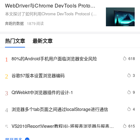
WebDriver与Chrome DevTools Protocol：如何在浏览器自动化中提升效率
本文探讨了如何利用Chrome DevTools Protocol (CDP) 与 Selenium WebDriver 提升浏览器自动化效率，结合代理IP技术高效采集微博数据。通过CDP，开发者可直接操作浏览器底层功能，如网络拦截、性能分析等，增强控制精度。示例代码展示了如何设置代理IP、cookie及user-agent来模拟真实用户行为，提高数据抓取成功率与稳定性。适用于需要频繁抓取互联网数据的应用场景。
奔跑的数据
1879
热门文章
最新文章
80%的Android手机用户面临浏览器安全风险
618
1
谷歌57版本设置浏览器编码
3
2
QtWebkit中浏览器插件的设计-1
9
3
浏览器多个tab页面之间通过localStorage进行通信
4
4
VS2010ReportViewer教程(6)-将报表浏览器与报表联
615
5
系