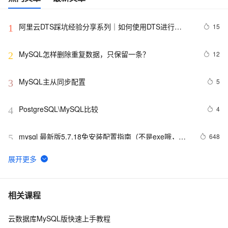
阿里云DTS踩坑经验分享系列｜如何使用DTS进行
15
1
MySQL->ClickHouse同步
MySQL怎样删除重复数据，只保留一条？
12
2
MySQL主从同步配置
5
3
PostgreSQL\MySQL比较
4
4
mysql 最新版5.7.18免安装配置指南（不是exe哦，下
648
5
载完后没有data目录）
mySQL 使用通配符模糊查询
572
6
【阿里云新品发布·周刊】第11期：云数据库 MySQL 8.0 
4
7
相关课程
重磅发布，更适合企业使用场景的RDS数据库
云数据库MySQL版快速上手教程
mysql 状态访问方法
495
8