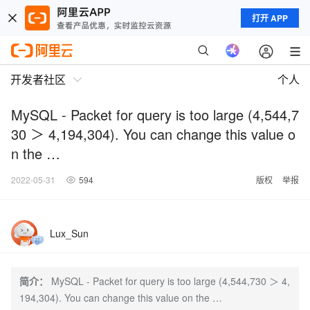
打开 APP
开发者社区
个人
MySQL - Packet for query is too large (4,544,7
30 ＞ 4,194,304). You can change this value o
n the …
2022-05-31
594
版权
举报
Lux_Sun
简介：
MySQL - Packet for query is too large (4,544,730 ＞ 4,
194,304). You can change this value on the …