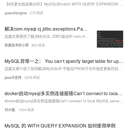
【8月更文挑战第29天】MySQL的match WITH QUERY EXPANSION 模式是什么？如何使用？
yuanzhengme
379
解决com.mysql.cj.jdbc.exceptions.PacketTooBigException: Packet for query is too large
这篇文章提供了解决MySQL JDBC驱动中`com.mysql.cj.jdbc.exceptions.PacketTooBigException: Packet for query is too large`错误的步骤，主要是通过增加配置文件中的`max_allowed_packet`参数值并重启服务来允许更大的数据包传输。
热爱技术的小郑
863
MySQL异常一之： You can‘t specify target table for update in FROM clause解决办法
这篇文章介绍了如何解决MySQL中“不能在FROM子句中指定更新的目标表”（You can't specify target table for update in FROM clause）的错误，提供了错误描述、需求说明、错误做法和正确的SQL写法。
java冯坚持
3208
docker启动mysql多实例连接报错Can’t connect to local MySQL server through socket ‘/var/run/mysqld/mysqld.sock’
docker启动mysql多实例连接报错Can’t connect to local MySQL server through socket ‘/var/run/mysqld/mysqld.sock’
刘大猫.
1604
MySQL 的 WITH QUERY EXPANSION 如何使用举例