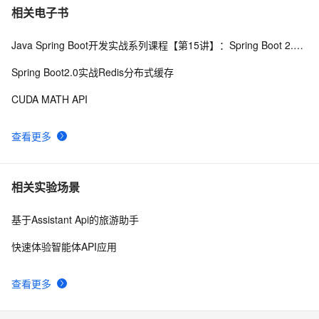
GrayLog使用HTTP JSONPath方式调用微步在线云API
12
7
相关电子书
识别威胁IP
Java Spring Boot开发实战系列课程【第15讲】：Spring Boot 2.0 API与Spring REST Docs实战
申请google android map api key
3
8
Spring Boot2.0实战Redis分布式缓存
透过【百度地图API】分析双闭包问题
6
9
CUDA MATH API
API接口的对接流程和注意事项
14
10
查看更多
相关实验场景
基于Assistant Api的旅游助手
快速体验智能体API应用
查看更多