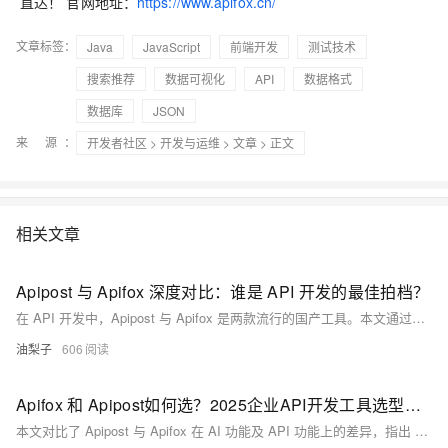
直达！ 官网地址：
https://www.apifox.cn/
文章标签：
Java
JavaScript
前端开发
测试技术
搜索推荐
数据可视化
API
数据格式
数据库
JSON
来 源：
开发者社区
>
开发与运维
>
文章
> 正文
相关文章
Apipost 与 Apifox 深度对比：谁是 API 开发的最佳拍档？
在 API 开发中，Apipost 与 Apifox 是两款流行的国产工具。本文通过实际项目的对比发现，Apipost 在 AI 功能方面表现突出，如 AI 自动生成文档、测试用例、脚本等，显著提升开发效率。基础功能上，Apipost 也更全面，支持离线使用、OpenAPI 格式导出、多种协议及数据库字典导入，界面简洁易用，综合性能优于 Apifox。
油梨子
606
Apifox 和 Apipost如何选？2025企业API开发工具选型需求分析及建议
本文对比了 Apipost 与 Apifox 在 AI 功能及 API 功能上的差异，指出 Apipost 凭借 AI 一键补全文档、智能提取 API 文档、AI 断言、模拟测试数据、生成用例、参数更新、脚本生成、全局搜索等能力，显著提升开发效率与质量。同时，Apipost 在离线使用、一键分享、OpenAPI 格式支持、多协议适配、数据库导入、模拟数据、压测功能等基础 API 能力上亦全面领先。在AI时代的2025年，API + AI是Apipost将AI技术融合行业应用的最佳典范，这种趋势下，也说明Apipost 更能助力企业与开发者实现高效智能开发。