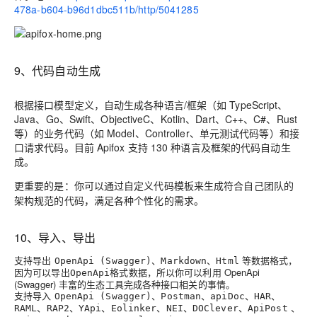
478a-b604-b96d1dbc511b/http/5041285
9、代码自动生成
根据接口模型定义，自动生成各种语言/框架（如 TypeScript、
Java、Go、Swift、ObjectiveC、Kotlin、Dart、C++、C#、Rust
等）的业务代码（如 Model、Controller、单元测试代码等）和接
口请求代码。目前 Apifox 支持 130 种语言及框架的代码自动生
成。
更重要的是：你可以通过
来生成符合自己团队的
自定义代码模板
架构规范的代码，满足各种个性化的需求。
10、导入、导出
支持导出
、
、
等数据格式，
OpenApi (Swagger)
Markdown
Html
因为可以导出
格式数据，所以你可以利用 OpenApi
OpenApi
(Swagger) 丰富的生态工具完成各种接口相关的事情。
支持导入
、
、
、
、
OpenApi (Swagger)
Postman
apiDoc
HAR
、
、
、
、
、
、
、
RAML
RAP2
YApi
Eolinker
NEI
DOClever
ApiPost