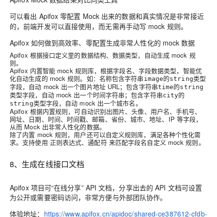
可以看出 Apifox
Mock 出来的数据和真实情况是非常接近
零配置
的，前端开发可以直接使用，而无需再手动写 mock 规则。
Apifox 如何做到
、
生成非常人性化的 mock 数据
高效率
零配置
Apifox 根据接口定义里的数据结构、数据类型，自动生成 mock 规
则。
Apifox 内置智能 mock 规则库，根据字段名、字段数据类型，智能优
化自动生成的 mock 规则。如：名称包含字符串
的
类型
image
string
字段，自动 mock 出一个图片地址 URL；包含字符串
的
time
string
类型字段，自动 mock 出一个时间字符串；包含字符串
的
city
类型字段，自动 mock 出一个城市名。
string
Apifox 根据内置规则，可自动识别出图片、头像、用户名、手机号、
网址、日期、时间、时间戳、邮箱、省份、城市、地址、IP 等字段，
从而 Mock 出非常人性化的数据。
除了内置 mock 规则，用户还可以自定义规则库，满足各种个性化需
求。支持使用
、
来匹配字段名自定义 mock 规则。
正则表达式
通配符
8、生成在线接口文档
Apifox 项目可“在线分享” API 文档，分享出去的 API 文档可设置
为公开或需要密码访问，非常方便与外部团队协作。
体验地址：
https://www.apifox.cn/apidoc/shared-ce387612-cfdb-