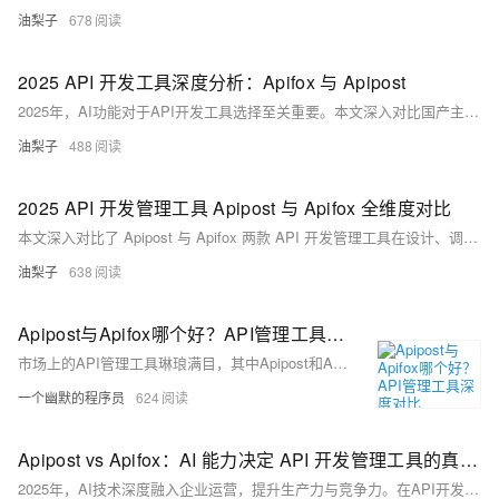
油梨子
678
2025 API 开发工具深度分析：Apifox 与 Apipost
2025年，AI功能对于API开发工具选择至关重要。本文深入对比国产主流工具Apifox与Apipost，从AI能力、协议支持、Mock服务、文档管理、团队协作等方面全面分析。Apipost在AI智能化、WebSocket支持、智能Mock生成及团队协作上优势明显，适合中大型团队与复杂业务场景；Apifox则适合轻量级调试需求的个人或小型项目。根据实际需求选型，助你提升开发效率。
油梨子
488
2025 API 开发管理工具 Apipost 与 Apifox 全维度对比
本文深入对比了 Apipost 与 Apifox 两款 API 开发管理工具在设计、调试、文档管理、Mock 服务、离线支持、AI 能力及 CI/CD 集成等方面的优劣，全面评估其适用场景，为研发测试团队提供选型参考。
油梨子
638
Apipost与Apifox哪个好？API管理工具深度对比
市场上的API管理工具琳琅满目，其中Apipost和Apifox常被拿来比较，今天我将从技术架构、性能表现和实用性三个维度，深入剖析这两款工具的本质差异。
一个幽默的程序员
624
Apipost vs Apifox：AI 能力决定 API 开发管理工具的真正价值
2025年，AI技术深度融入企业运营，提升生产力与竞争力。在API开发工具领域，Apipost与Apifox在AI能力上有显著差异。Apipost实现AI全流程覆盖，从文档生成、测试、开发辅助到协作优化，大幅提升效率并降低维护成本；而Apifox主要聚焦文档优化，功能较基础。在团队协作、安全合规、企业适配等方面，Apipost亦表现更优，尤其适合追求高效、安全与全流程自动化的团队。