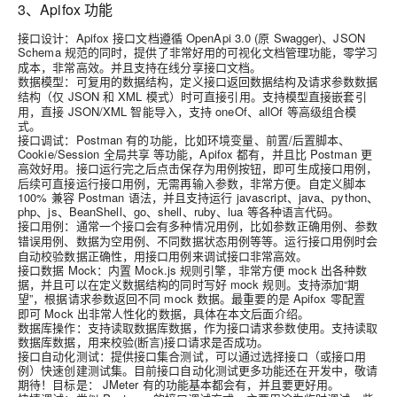
3、Apifox 功能
接口设计
：Apifox 接口文档遵循 OpenApi 3.0 (原 Swagger)、JSON
Schema 规范的同时，提供了非常好用的
文档管理功能，零学习
可视化
成本，非常高效。并且支持在线分享接口文档。
数据模型
：可复用的数据结构，定义接口
及
返回数据结构
请求参数数据
（仅 JSON 和 XML 模式）时可直接引用。支持模型直接嵌套引
结构
用，直接 JSON/XML 智能导入，支持 oneOf、allOf 等高级组合模
式。
接口调试
：Postman 有的功能，比如环境变量、前置/后置脚本、
Cookie/Session 全局共享 等功能，Apifox 都有，并且比 Postman 更
高效好用。接口运行完之后点击
按钮，即可生成
，
保存为用例
接口用例
后续可直接运行接口用例，无需再输入参数，非常方便。自定义脚本
100% 兼容 Postman 语法，并且支持运行 javascript、java、python、
php、js、BeanShell、go、shell、ruby、lua 等各种语言代码。
接口用例
：通常一个接口会有多种情况用例，比如
用例、
参数正确
参数
用例、
用例、
用例等等。运行接口用例时会
错误
数据为空
不同数据状态
自动校验数据正确性，用接口用例来调试接口非常高效。
接口数据 Mock
：内置 Mock.js 规则引擎，非常方便 mock 出各种数
据，并且可以在定义数据结构的同时写好 mock 规则。支持添加“期
望”，根据请求参数返回不同 mock 数据。最重要的是 Apifox
零配置
即可 Mock 出非常人性化的数据，具体在本文后面介绍。
数据库操作
：支持读取数据库数据，作为接口请求参数使用。支持读取
数据库数据，用来校验(断言)接口请求是否成功。
接口自动化测试
：提供接口集合测试，可以通过选择接口（或接口用
例）快速创建测试集。目前接口自动化测试更多功能还在开发中，敬请
期待！目标是： JMeter 有的功能基本都会有，并且要更好用。