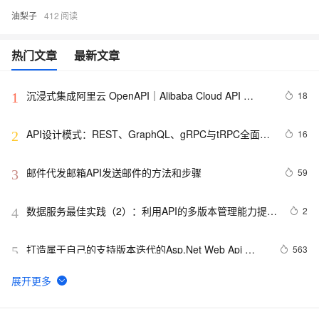
油梨子
412
热门文章
最新文章
沉浸式集成阿里云 OpenAPI｜Alibaba Cloud API 
18
1
Toolkit for VS Code
API设计模式：REST、GraphQL、gRPC与tRPC全面解
16
2
析
邮件代发邮箱API发送邮件的方法和步骤
59
3
数据服务最佳实践（2）：利用API的多版本管理能力提升
2
4
API管理效率【Dataphin V3.11】
打造属于自己的支持版本迭代的Asp.Net Web Api 
563
5
Route
亚马逊商品 API接口，开发者详解与使用指南
14
6