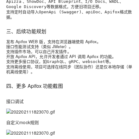
、
、
、
、
、
Apizza
ShowDoc
API Blueprint
I/O Docs
WADL
等数据格式，方便旧项目迁移。
Google Discovery
支持
导入
、
、
格式数
定时自动
OpenApi (Swagger)
apiDoc
Apifox
据。
三、后续功能规划
发布 Apifox WEB 版，支持在浏览器端使用 Apifox。
接口性能测试支持（类似 JMeter）。
支持插件市场，可以自己开发插件。
开放 Apifox API，允许开发者通过 API 调用 Apifox 的功能。
支持更多接口协议，如
、
、
等。
GraphQL
gRPC
websocket
支持离线使用，项目可选择在线同步（团队协作）还是仅本地存储（单
机离线使用）。
四、更多 Apifox 功能截图
接口调试
自定义mock规则