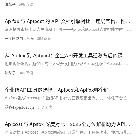
油梨子
595
Apifox 与 Apipost 的 API 文档引擎对比：底层架构、性能与可扩展性分析
深入探索市场上两大主流API工具——Apifox和Apipost的文档能力时，发现了令人惊讶的差距。这不仅仅是功能多寡的问题，更关乎开发效率与团队协作的质变。
一个幽默的程序员
358
从 Apifox 到 Apipost：企业API开发工具迁移背后的深度剖析
近期调研发现，超65%的中大型开发团队正从Apifox迁移至Apipost。本文深入剖析背后原因，揭示Apipost在协作模式、数据管理、AI能力等方面的显著优势，展现其如何通过智能协同与全流程优化，重塑API开发效率与质量，引领行业工具变革趋势。
油梨子
361
企业级API工具的选择：Apipost和Apifox哪个好
Apifox相比Apipost在企业级API协作方面表现更出色，其一体化平台设计有效提升团队协作效率，功能整合度高，支持标准化接口管理，更适合规模化团队和技术协作需求。
游客4ajxjr2o23cj2
547
Apipost 与 Apifox 深度对比：2025全方位解析助力 API 开发的利器
本文对比了Apipost与Apifox两款API开发与管理工具在功能、使用场景及用户评价等方面的差异。Apipost在API设计、调试、文档管理、Mock服务、离线支持及AI能力方面表现更优，尤其适合大型企业级项目和高效率需求的团队。而Apifox则适用于小型项目或对功能要求较低的团队。综合来看，Apipost在多方面具备明显优势，是高效、高质量API开发的理想选择。