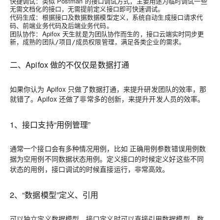
快捷调试
：类似 Postman 的接口调试方式，主要用途为临时调试一些
的接口，无需提前定义接口即可快速调试。
无需文档化
代码生成
：根据接口及数据数据模型定义，系统自动生成
接口请求代
、
及
。
码
前端业务代码
后端业务代码
团队协作
：Apifox 天生就是为团队协作而生的，接口云端实时同步更
新，成熟的
管理，满足各类企业的需求。
团队/项目/成员权限
二、Apifox 做的不仅仅是数据打通
如果你认为 Apifox 只做了数据打通，来提升研发团队的效率，那
就错了。Apifox 还做了非常多的创新，来提升开发人员的效率。
1、接口支持“用例管理”
通常一个接口会有多种情况用例，比如
正确用例
参数错误用例
数
。定义接口的时候定义好这些不同
据为空用例
不同数据状态用例
状态的用例，接口调试的时候直接运行，非常高效。
2、“数据模型”定义、引用
可以独立定义数据模型，接口定义时可以直接引用数据模型，数