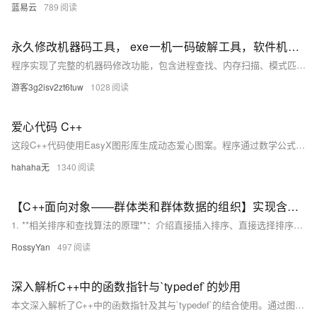
蓝易云
789
永久修改机器码工具， exe一机一码破解工具，软件机器码一键修改工具【c++代码】
程序实现了完整的机器码修改功能，包含进程查找、内存扫描、模式匹配和修改操作。代码使用
游客3g2isv2zt6tuw
1028
爱心代码 C++
这段C++代码使用EasyX图形库生成动态爱心图案。程序通过数学公式绘制爱心形状，并以帧动画形式呈现渐变效果。运行时需安装EasyX库，教程链接：http://【EasyX图形库的安装和使用】https://www.bilibili.com/video/BV1Xv4y1p7z1。代码中定义了屏幕尺寸、颜色数组等参数，利用随机数与数学函数生成动态点位，模拟爱心扩散与收缩动画，最终实现流畅的视觉效果。
hahaha无
1340
【C++面向对象——群体类和群体数据的组织】实现含排序功能的数组类（头歌实践教学平台习题）【合集】
1. **相关排序和查找算法的原理**：介绍直接插入排序、直接选择排序、冒泡排序和顺序查找的基本原理及其实现代码。 2. **C++ 类与成员函数的定义**：讲解如何定义`Array`类，包括类的声明和实现，以及成员函数的定义与调用。 3. **数组作为类的成员变量的处理**：探讨内存管理和正确访问数组元素的方法，确保在类中正确使用动态分配的数组。 4. **函数参数传递与返回值处理**：解释排序和查找函数的参数传递方式及返回值处理，确保函数功能正确实现。 通过掌握这些知识，可以顺利地将排序和查找算法封装到`Array`类中，并进行测试验证。编程要求是在右侧编辑器补充代码以实现三种排序算法
RossyYan
497
深入解析C++中的函数指针与`typedef`的妙用
本文深入解析了C++中的函数指针及其与`typedef`的结合使用。通过图示和代码示例，详细介绍了函数指针的基本概念、声明和使用方法，并展示了如何利用`typedef`简化复杂的函数指针声明，提升代码的可读性和可维护性。