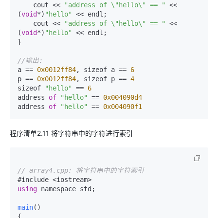
    cout << 
"address of \"hello\" == "
 << 
(
void
*)
"hello"
 << endl;  

    cout << 
"address of \"hello\" == "
 << 
(
void
*)
"hello"
 << endl;  

}  

//输出:  
a == 
0x0012ff84
, sizeof a == 
6
p == 
0x0012ff84
, sizeof p == 
4
sizeof 
"hello"
 == 
6
address 
of
"hello"
 == 
0x004090d4
address 
of
"hello"
 == 
0x004090f1
程序清单2.11 将字符串中的字符进行索引
// array4.cpp: 将字符串中的字符索引  
using
 namespace std;  

main
(
)  

{  
