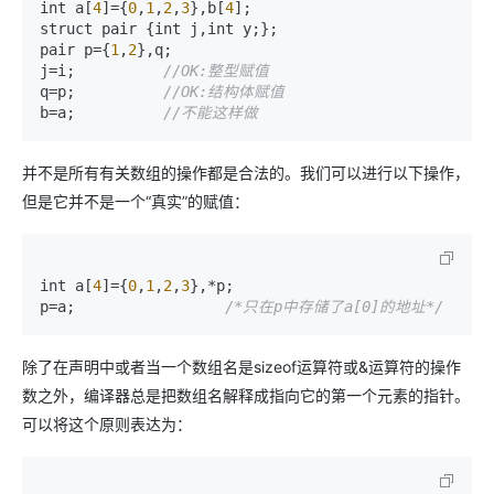
int a[
4
]={
0
,
1
,
2
,
3
},b[
4
];

struct pair {int j,int y;};

pair p={
1
,
2
},q;

j=i;          
//OK:整型赋值
q=p;          
//OK:结构体赋值
b=a;          
//不能这样做
并不是所有有关数组的操作都是合法的。我们可以进行以下操作，
但是它并不是一个“真实”的赋值：
int a[
4
]={
0
,
1
,
2
,
3
},*p;

p=a;                 
/*只在p中存储了a[0]的地址*/
除了在声明中或者当一个数组名是sizeof运算符或&运算符的操作
数之外，编译器总是把数组名解释成指向它的第一个元素的指针。
可以将这个原则表达为：