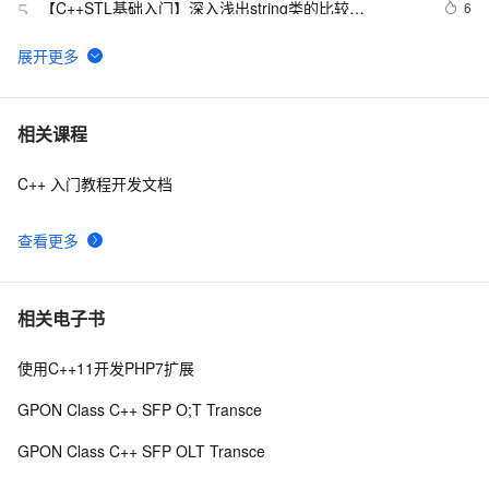
【C++STL基础入门】深入浅出string类的比较
6
5
(compare)、复制(copy)
C++之MFC制作简单计算器（VS2019实现），附带完整
8
6
代码
【C/C++】用格雷戈里公式求π
15
7
相关课程
C++ 入门教程开发文档
设计模式C++学习笔记之十六（Observer观察者模式）
591
8
查看更多
Qt C++ 扫码枪使用数据处理
9
9
【C++标准的演化】逐步解决历史遗留问题,从C++11到
10
10
相关电子书
C++26的改进
使用C++11开发PHP7扩展
GPON Class C++ SFP O;T Transce
GPON Class C++ SFP OLT Transce