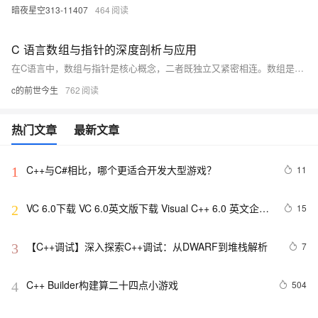
暗夜星空313-11407
464
C 语言数组与指针的深度剖析与应用
在C语言中，数组与指针是核心概念，二者既独立又紧密相连。数组是在连续内存中存储相同类型数据的结构，而指针则存储内存地址，二者结合可在数据处理、函数传参等方面发挥巨大作用。掌握它们的特性和关系，对于优化程序性能、灵活处理数据结构至关重要。
c的前世今生
762
热门文章
最新文章
C++与C#相比，哪个更适合开发大型游戏？
11
1
VC 6.0下载 VC 6.0英文版下载 Visual C++ 6.0 英文企业
15
2
版 集成SP6完美版（最新更新地址，百度网盘）
【C++调试】深入探索C++调试：从DWARF到堆栈解析
7
3
C++ Builder构建算二十四点小游戏
504
4