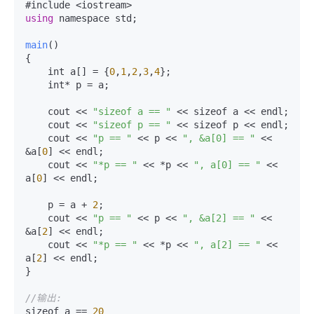
using
 namespace std;  

main
(
)  

{  

    int a[] = {
0
,
1
,
2
,
3
,
4
};  

    int* p = a;  

    cout << 
"sizeof a == "
 << sizeof a << endl;  

    cout << 
"sizeof p == "
 << sizeof p << endl;  

    cout << 
"p == "
 << p << 
", &a[0] == "
 << 
&a[
0
] << endl;  

    cout << 
"*p == "
 << *p << 
", a[0] == "
 << 
a[
0
] << endl;  

    p = a + 
2
;  

    cout << 
"p == "
 << p << 
", &a[2] == "
 << 
&a[
2
] << endl;  

    cout << 
"*p == "
 << *p << 
", a[2] == "
 << 
a[
2
] << endl;  

}  

//输出:  
sizeof a == 
20