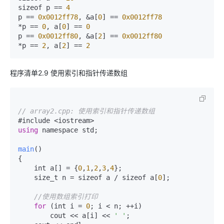
sizeof p == 
4
p == 
0x0012ff78
, &a[
0
] == 
0x0012ff78
*p == 
0
, a[
0
] == 
0
p == 
0x0012ff80
, &a[
2
] == 
0x0012ff80
*p == 
2
, a[
2
] == 
2
程序清单2.9 使用索引和指针传递数组
// array2.cpp: 使用索引和指针传递数组  
using
 namespace std;  

main
(
)  

{  

    int a[] = {
0
,
1
,
2
,
3
,
4
};  

    size_t n = sizeof a / sizeof a[
0
];  

//使用数组索引打印  
for
 (int i = 
0
; i < n; ++i)  

        cout << a[i] << 
' '
;  
