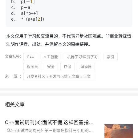
b.  p[－
1
]       

c.  p－a         

d.  a[*p++]     

e.  *（a+a[
2
本文仅用于学习和交流目的，不代表异步社区观点。非商业转载请
注明作译者、出处，并保留本文的原始链接。
文章标签：
C++
人工智能
机器学习/深度学习
索引
程序员
安全
存储
编译器
来 源：
开发者社区
>
开发与运维
>
文章
> 正文
相关文章
C++面试周刊(3):面试不慌,这样回答指针与引用，青铜秒变王者
《C++面试冲刺周刊》第三期聚焦指针与引用的区别，从青铜到王者级别面试回答解析，助你21天系统备战，直击高频考点，提升实战能力，轻松应对大厂C++面试。