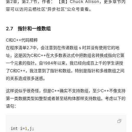
第2章，第2.7节，作者： 【美】Chuck Allison，更多章节内
容可以访问云栖社区“异步社区”公众号查看。
2.7 指针和一维数组
C和C++代码精粹
在程序清单2.7中，会注意到在传递数组 s 时并没有使用它的地
址，这是因为C和C++在大多数表达式中把数组名转换成指向它第
一个元素的指针。自1984年以来，我已经向成百上千的学生讲授
了C和C++，我注意到了指针和数组，特别是指针和多维数组之间
的关系造成很多迷惑。
这样说似乎很奇怪，但是C++确实不支持数组，至少C++不像支持
第一类数据类型如整型或者甚至结构体那样支持数组。考虑以下的
语句：
int i=
1
,j;
