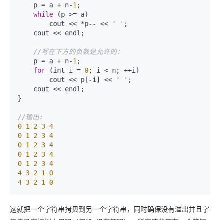
    p = a + n-
1
;  

while
 (p >= a)  

        cout << *p-- << 
' '
;  

    cout << endl;  

//写在下方的负数是允许的：   
    p = a + n-
1
;  

for
 (int i = 
0
; i < n; ++i)  

        cout << p[-i] << 
' '
;  

    cout << endl;  

}  

//输出:  
0
1
2
3
4
0
1
2
3
4
0
1
2
3
4
0
1
2
3
4
0
1
2
3
4
4
3
2
1
0
4
3
2
1
0
这就把一个字符串拷贝到另一个字符串，同时确保没有溢出并且字