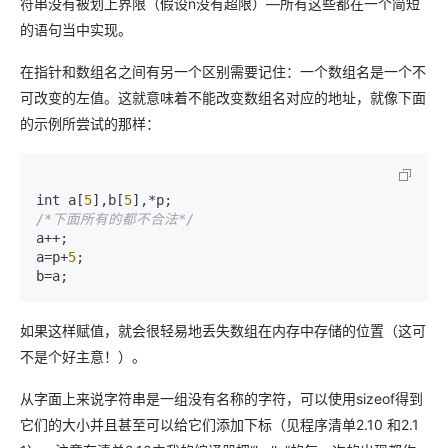
符串没有被划上界限（假设n没有超限）—所有这些都在一个简短
的语句当中实现。
在指针和数组名之间有另一个区别需要记住：一个数组名是一个不
可改变的左值。这就意味着不能改变数组名对应的地址，就像下面
的示例所尝试的那样：
int a[
5
],b[
5
/*下面所有的都不合法*/
a++;

a=p+
5
;

如果这样赋值，就会很轻易地丢失数组在内存中存储的位置（这可
不是个好主意！）。
从字面上来说字符串是一组没有名称的字符，可以使用sizeof得到
它们的大小并且甚至可以给它们添加下标（见程序清单2.10 和2.1