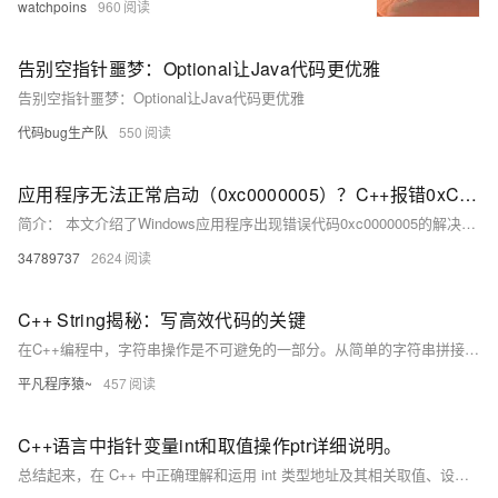
watchpoins
960
告别空指针噩梦：Optional让Java代码更优雅
告别空指针噩梦：Optional让Java代码更优雅
代码bug生产队
550
应用程序无法正常启动（0xc0000005）？C++报错0xC0000005如何解决？使命召唤17频频出现闪退，错误代码0xC0000005（0x0）
简介： 本文介绍了Windows应用程序出现错误代码0xc0000005的解决方法，该错误多由C++运行库配置不一致或内存访问越界引起。提供包括统一运行库配置、调试排查及安装Visual C++运行库等解决方案，并附有修复工具下载链接。
34789737
2624
C++ String揭秘：写高效代码的关键
在C++编程中，字符串操作是不可避免的一部分。从简单的字符串拼接到复杂的文本处理，C++的string类为开发者提供了一种更高效、灵活且安全的方式来管理和操作字符串。本文将从基础操作入手，逐步揭开C++ string类的奥秘，帮助你深入理解其内部机制，并学会如何在实际开发中充分发挥其性能和优势。
平凡程序猿~
457
C++语言中指针变量int和取值操作ptr详细说明。
总结起来，在 C++ 中正确理解和运用 int 类型地址及其相关取值、设定等操纵至关重要且基础性强：定义 int 类型 pointer 需加星号；初始化 pointer 需配合 & 取址；读写 pointer 执向之处需配合 * 解引用操纵进行。