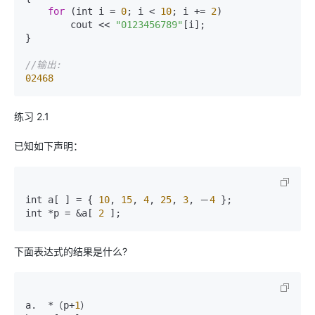
for
 (int i = 
0
; i < 
10
; i += 
2
)  

        cout << 
"0123456789"
[i];  

}  

//输出:  
02468
练习 2.1
已知如下声明：
int a[ ] = { 
10
, 
15
, 
4
, 
25
, 
3
, －
4
 };

int *p = &a[ 
2
下面表达式的结果是什么?
a.  *（p+
1
）    
