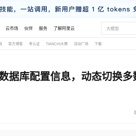
云市场
伙伴
服务
了解阿里云
践
官方博客
考认证
TIANCHI大赛
活动广场
下载
AI 特惠
数据与 API
成为产品伙伴
企业增值服务
最佳实践
价格计算器
AI 场景体
基础软件
产品伙伴合
阿里云认证
市场活动
配置报价
大模型
自助选配和估算价格
新方式
睿译宝，AI翻译排版一步到位
智启 AI 普惠权益
产品生态集成认证中心
企业支持计划
云上春晚
域名与网站
千问官方 MaaS 平台，为开发者和 Agent 而生，新用户赠送 1 亿 + tokens 额度
Qwen Aud
AI Coding
阿里云Maa
2026 阿里云
云服务器 E
为企业打
数据集
Windows
大模型认证
模型
NEW
NEW
库读取数据库配置信息，动态切换多
交付可用成果
值低价云产品抢先购
上传文档即自动完成翻译和格式还原
至高享 1亿+免费 tokens，加速 Al 应用落地
提供智能易用的域名与建站服务
智能编程，一键
安全可靠、
产品生态伙伴
专家技术服务
云上奥运之旅
弹性计算合作
阿里云中企出
手机三要素
宝塔 Linux
全部认证
价格优势
有专属领域专家
GLM-5.2：长任务时代开源旗舰模型
阿里云 OPC 创新助力计划
千问大模型
即刻拥有 DeepS
AI 电商营销
对象存储 O
大模型
产品生态伙伴工作台
企业增值服务台
云栖战略参考
云存储合作计
云栖大会
身份实名认证
CentOS
训练营
推动算力普惠，释放技术红利
最高返9万
多领域专家智能体,一键组建 AI 虚拟交付团队
快速构建应用程序和网站，即刻迈出上云第一步
至高百万元 Token 补贴，加速一人公司成长
多元化、高性能、安全可靠的大模型服务
真正可用的 1M 上下文,一次完成代码全链路开发
轻松解锁专属 Dee
从图文生成到
云上的中国
数据库合作计
活动全景
短信
Docker
图片和
站式影视创作平台
Hermes Agent，打造自进化智能体
Token Plan 模型订阅计划
数字证书管理服务（原SSL证书）
5 分钟轻松部署
AI 广告创作
无影云电脑
企业成长
NEW
信息公告
看见新力量
云网络合作计
OCR 文字识别
JAVA
证享300元代金券
可视化编排打通从文字构思到成片全链路闭环
全托管，含MySQL、PostgreSQL、SQL Server、MariaDB多引擎
自主进化，持久记忆，越用越聪明
Qwen3.8-Max 首发尝鲜，限时加量 10 倍，夜间低至2折
实现全站HTTPS，呈现可信的WEB访问
图文、视频一
随时随地安
魔搭 Mode
Kimi-K3
HappyHors
NEW
loud
服务实践
官网公告
金融模力时刻
Salesforce O
版
发票查验
全能环境
Claude Code + GStack 打造工程团队
千问办公，限时限量积分加倍
Qoder
低代码高效构
AI 建站
短信服务
型
NEW
作计划
Kimi 最新旗舰模型，长程编程与推理利器
让文字生成流
计划
创新中心
魔搭 ModelSc
健康状态
理服务
让AI从“聊天伙伴”进化为能干活的“数字员工”
安装技能 GStack，拥有专属 AI 工程团队
你的AI工作搭子，覆盖日常办公高频场景
面向真实软件的智能体编程平台
0 代码专业建
客户案例
天气预报查询
操作系统
态合作计划