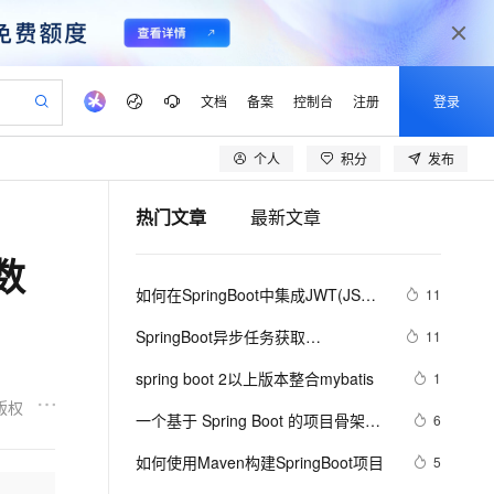
文档
备案
控制台
注册
登录
个人
积分
发布
验
作计划
器
AI 活动
专业服务
服务伙伴合作计划
开发者社区
加入我们
产品动态
服务平台百炼
阿里云 OPC 创新助力计划
热门文章
最新文章
一站式生成采购清单，支持单品或批量购买
io：打造专属 AI 语音助手
S产品伙伴计划（繁花）
峰会
CS
造的大模型服务与应用开发平台
一句话生成原生可编辑精美 PPT 文稿
AI 生产力先锋
Al MaaS 服务伙伴赋能合作
域名
博文
Careers
至高可申请百万元
Qwen3.8-Max 模型上线
数
开启高性价比 AI 编程新体验
弹性可伸缩的云计算服务
Qwen-Audio-3.0-Realtime 端到端实时语音角色扮演
输入一句话想法, 轻松生成专业的 PPT
先锋实践拓展 AI 生产力的边界
Token 补贴，五大权
计划
海大会
伙伴信用分合作计划
商标
问答
社会招聘
如何在SpringBoot中集成JWT(JSON 
11
益加速 OPC 成功
eek-V4-Pro
SS
一键部署幻兽帕鲁游戏服务器
飞天发布时刻
HOT
Open Search 向量检索版支
划
备案
电子书
校园招聘
Web Token)鉴权
pSeek-V4-Pro
视频创作，一键激活电商全链路生产力
稳定、安全、高性价比、高性能的云存储服务
一键购买专属联机服务器，轻松开启游戏
所见，即是所愿
持视频检索 Pipeline 功能
更多支持
SpringBoot异步任务获取
11
划
公司注册
镜像站
视频生成
语音识别与合成
HttpServletRequest
专属 QwenPaw
漫剧工坊：一站式动画创作平台
AI 实训营
HOT
应用身份服务 (IDaaS)
spring boot 2以上版本整合mybatis
1
合作伙伴培训与认证
划
上云迁移
站生成，高效打造优质广告素材
全接入的云上超级电脑
从聊天伙伴进化为能主动干活的本地数字员工
快速生产连贯的高质量长漫剧
从基础到进阶，Agent 创客手把手教你
OpenClaw 管理能力上线
版权
lScope
我要反馈
e-1.1-T2V
Qwen3-TTS-Flash
一个基于 Spring Boot 的项目骨架，
6
查询合作伙伴
n Alibaba Cloud ISV 合作
代维服务
建企业门户网站
10 分钟搭建微信、支付宝小程序
MaxCompute MaxFrame 提
少造轮子！ 
畅细腻的高质量视频
离线语音合成大模型，多语言方言自适应，低延迟高稳定
创新加速
如何使用Maven构建SpringBoot项目
ope
登录合作伙伴管理后台
5
我要建议
站，无忧落地极速上线
以可视化方式快速构建移动和 PC 门户网站
国内短信简单易用，安全可靠，秒级触达，全球覆盖200+国家和地区。
高效部署网站，快速应用到小程序
供自动弹性内存功能