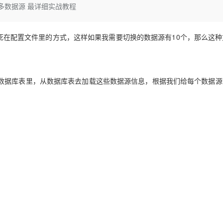
Deepseek-v4-pro
HappyHors
换多数据源 最详细实战教程
同享
万小智 AI 建站低至 15元/月
Qoder CN
AI 短剧/漫剧
云原生数据库 
快递物流查询
WordPress
成为服务伙
高校合作
点，立即开启云上创新
覆盖公网/内网、递归/权威、移动APP等全场景解析服务
送.CN域名，送备案服务码
基于千问大模型等，支持代码智能生成、研发智能问答
AI助力短剧
态智能体模型
旗舰 MoE 大模型，百万上下文与顶尖推理能力
图生视频，流
Ubuntu
服务生态伙伴
云工开物
企业应用
种写死在配置文件里的方式，这样如果我需要切换的数据源有10个，那么这
Works
Night Plan 支持 Qwen 3.8-Max
云原生大数据计算服务 MaxCompute
AI 办公
容器服务 Kub
NEW
GLM-5.2
Wan2.7-T
Red Hat
30+ 款产品免费体验
Data Agent 驱动的一站式 Data+AI 开发治理平台
夜间 5 折，Qwen/Meoo/TokenPlan 客户专享
面向分析的企业级SaaS模式云数据仓库
AI智能应用
提供一站式管
科研合作
视觉 Coding、空间感知、多模态思考等全面升级
1M上下文，专为长程任务能力而生
ERP
堂（旗舰版）
SUSE
智能客服
CRM
防护产品
2个月
自动承接线索
数据库表里，从数据库表去加载这些数据源信息，根据我们给每个数据源
建站小程序
OA 办公系统
AI 应用构建
大模型原生
力提升
财税管理
模板建站
Qoder
大模型服务平台百炼-应用模版
HOT
NEW
面向真实软件
个人版上线、团队版降价；千问3.8-Max首发发尝鲜
丰富多元化的应用模版和解决方案
400电话
定制建站
万有无界
大模型服务平台百炼-智能体
方案
广告营销
模板小程序
的模型效果
灵活可视化地构建企业级 Agent
定制小程序
秒悟
人工智能平台 PAI
APP 开发
云端极速 AI 
新一代 AI 视频生成模型，深度适配广告营销等场景
AI Native 的算法工程平台，一站式完成建模、训练、推理服务部署
建站系统