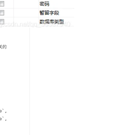
关的
e`, `databasetype`) VALUES ('dbtest3', 'jdbc:mysq