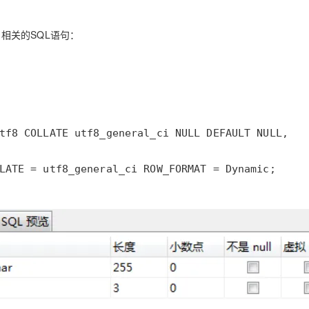
表，相关的SQL语句：
LATE = utf8_general_ci ROW_FORMAT = Dynamic;