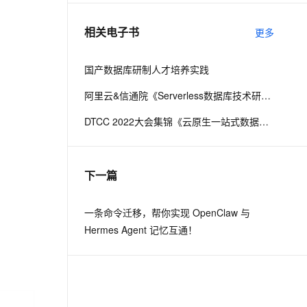
相关电子书
更多
息提取
与 AI 智能体进行实时音视频通话
从文本、图片、视频中提取结构化的属性信息
构建支持视频理解的 AI 音视频实时通话应用
国产数据库研制人才培养实践
t.diy 一步搞定创意建站
构建大模型应用的安全防护体系
阿里云&信通院《Serverless数据库技术研究报告》
通过自然语言交互简化开发流程,全栈开发支持
通过阿里云安全产品对 AI 应用进行安全防护
DTCC 2022大会集锦《云原生一站式数据库技术与实践》
下一篇
一条命令迁移，帮你实现 OpenClaw 与
Hermes Agent 记忆互通！