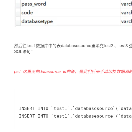
然后往test1数据库中的表databasesource里填充test
SQL语句：
ps：这里面的datasource_id的值，是我们后面手动切换数据源
INSERT INTO `test1`.`databasesource`(`data