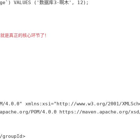
`age`) VALUES ('数据库3-啊木', 12);
面就是真正的核心环节了！