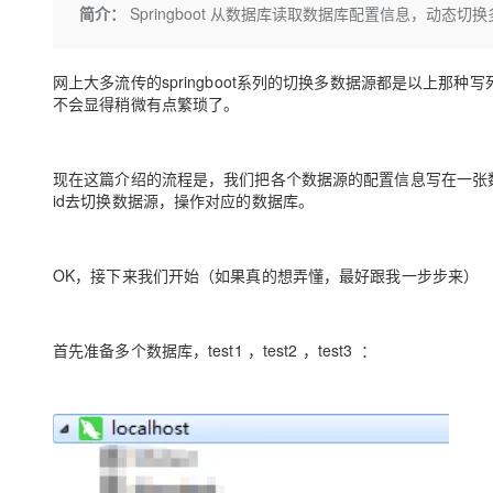
存储
天池大赛
Qwen3.7-Plus
简介：
Springboot 从数据库读取数据库配置信息，动态切
云解析DNS
解决方案免费试用 新老
电子合同
最高领取价值200元试用
能看、能想、能动手的多模
安全
网络与CDN
AI 算法大赛
畅捷通
网上大多流传的springboot系列的切换多数据源都是以上那
大数据开发治理平台 Data
AI 产品 免费试用
网络
安全
云开发大赛
Qwen3-VL-Plus
Tableau 订阅
不会显得稍微有点繁琐了。
1亿+ 大模型 tokens 和 
可观测
入门学习赛
中间件
AI空中课堂在线直播课
云防火墙
140+云产品 免费试用
上云与迁云
云原生的云上边界网络安全
产品新客免费试用，最长1
现在这篇介绍的流程是，我们把各个数据源的配置信息写在一张
数据库
生态解决方案
id去切换数据源，操作对应的数据库。
大模型服务
企业出海
大模型ACA认证体验
大数据计算
助力企业全员 AI 认知与能
行业生态解决方案
千问AI平台-Token Plan
政企业务
媒体服务
OK，接下来我们开始（如果真的想弄懂，最好跟我一步步来）
开发者生态解决方案
企业服务与云通信
千问AI平台-模型体验
AI 开发和 AI 应用解决
首先准备多个数据库，test1 ，test2 ，test3 ：
在线体验全尺寸、多种模态
域名与网站
Happy 系列大模型
终端用户计算
Serverless
开发工具