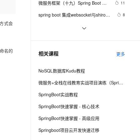
安全
微服务框架（十九）Spring Boot 可
我要投诉
e-1.1-I2V
Cosyvoice-V3-Flash
11
PolarDB
上云场景组合购
Milvus 弹性伸缩功能新增节
伴
视化监控 Prometheus + Grafana
漫剧创作，剧本、分镜、视频高效生成
100%兼容MySQL、PostgreSQL，兼容Oracle，支持集中和分布式
覆盖90%+业务场景，专享组合折扣价
点支持范围
畅自然，细节丰富
高表现力语音合成大模型，语音克隆听感自然
VPN
spring boot 集成websocket与shiro的
8
坑
种方式会
ernetes 版 ACK
云聚AI 严选权益
AI 原生数据库服务发布
SSL 证书
Spring Boot+Netty+Websocket实现
5
2V
Fun-ASR
，一键激活高效办公新体验
理容器应用的 K8s 服务
精选AI产品，从模型到应用全链提效
Agent 数据网关
后台向前端推送信息
文戏情感细腻自然，动作戏激烈拳拳到肉，实现更强表演能力
支持中英文自由切换，具备更强的噪声鲁棒性
堡垒机
基于springboot的助农管理系统的设
3
AI 用量加速计划
云原生数据库 PolarDB
计与实现
防火墙
、识别商机，让客服更高效、服务更出色。
Spring Boot 启动事件和监听器，太强
新老同享，达量后返
Agentic Database 发布
命名的
7
相关课程
更多
大了！
主机安全
应用
NoSQL数据库Kudu教程
千问办公
NEW
AI 应用及服务市场
的智能体编程平台
一站式AI生产力平台
微服务+全栈在线教育实战项目演练（SpringCloud Alibaba+SpringBoot）
AI 应用
伶鹊
SpringBoot实战教程
企业级人与Agent协作平台，接入和调度多个数字员工
智能客服平台，对话机器人、对话分析、智能外呼
大模型
SpringBoot快速掌握 - 核心技术
大模型服务平台百炼 - 全妙
自然语言处理
SpringBoot快速掌握 - 高级应用
应用创作平台
多模态内容创作工具，已接入 DeepSeek
数据标注
Springboot项目云开发快速迁移
机器学习