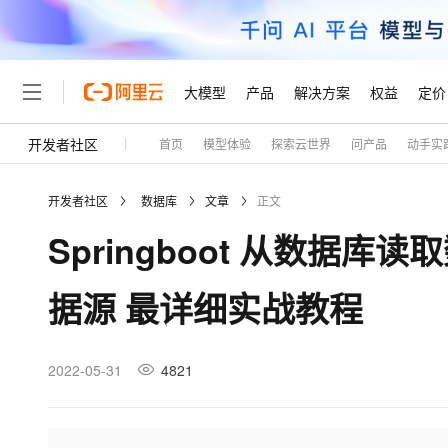
大模型
产品
解决方案
权益
定价
开发者社区
首页
模型体验
探索云世界
问产品
动手实
大模型
产品
解决方案
权益
定价
云市场
伙伴
服务
了解阿里云
精选产品
精选解决方案
普惠上云
产品定价
精选商城
成为销售伙伴
售前咨询
为什么选择阿里云
千问AI平台
开发者社区
数据库
文章
正文
了解云产品的定价详情
大模型服务平台百炼
千问办公，解锁你的工作
普惠上云 官方力荐
分销伙伴
在线服务
网站建设
什么是云计算
大
Springboot 从数据
大模型服务与应用平台
企业级Agent产品，直接
云服务器38元/年起，超
咨询伙伴
多端小程序
技术领先
云上成本管理
售后服务
轻量应用服务器
Agency Agents：拥
官方推荐返现计划
大模型
精选产品
精选解决方案
Salesforce 国际版订阅
稳定可靠
据源 最详细实战教程
管理和优化成本
推荐新用户得奖励，单订单
销售伙伴合作计划
自助服务
友盟天域
安全合规
人工智能与机器学习
AI
文本生成
云数据库 RDS
HappyHorse 打造一
云工开物
无影生态合作计划
在线服务
观测云
分析师报告
高校专属算力普惠，学生认
计算
互联网应用开发
2022-05-31
4821
Qwen3.8-Max
HOT
Salesforce On Alibaba C
工单服务
Tuya 物联网平台阿里云
研究报告与白皮书
人工智能平台 PAI
快速拥有专属 OpenClaw
大模
Consulting Partner 合
大数据
容器
智能体时代全能旗舰模型
免费试用
短信专区
一站式AI开发、训练和推
蓝凌 OA
AI 大模型销售与服务生
现代化应用