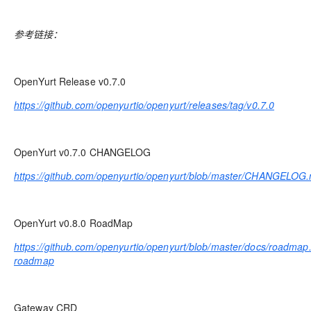
参考链接：
OpenYurt Release v0.7.0
https://github.com/openyurtio/openyurt/releases/tag/v0.7.0
OpenYurt v0.7.0 CHANGELOG
https://github.com/openyurtio/openyurt/blob/master/CHANGELO
OpenYurt v0.8.0 RoadMap
https://github.com/openyurtio/openyurt/blob/master/docs/roadma
roadmap
Gateway CRD