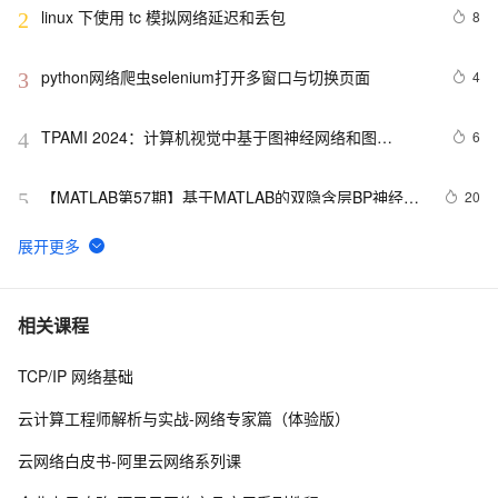
linux 下使用 tc 模拟网络延迟和丢包
8
2
python网络爬虫selenium打开多窗口与切换页面
4
3
TPAMI 2024：计算机视觉中基于图神经网络和图
6
4
Transformers的方法和最新进展
【MATLAB第57期】基于MATLAB的双隐含层BP神经网
20
5
络回归预测模型（无工具箱版本及工具箱版本对比）
网络协议及应用之二：校验和
3
6
【学习记录】《DeepLearning.ai》第十课：卷积神经网
7
7
相关课程
络(Convolutional Neural Networks)
TCP/IP 网络基础
网络编程socket
5
8
云计算工程师解析与实战-网络专家篇（体验版）
27、深入理解计算机系统笔记，网络编程
4
9
云网络白皮书-阿里云网络系列课
深入理解深度学习中的卷积神经网络（CNN）：从原理到
3