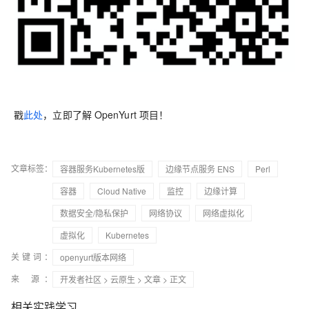
戳
此处
，立即了解 OpenYurt 项目！
文章标签：
容器服务Kubernetes版
边缘节点服务 ENS
Perl
容器
Cloud Native
监控
边缘计算
数据安全/隐私保护
网络协议
网络虚拟化
虚拟化
Kubernetes
关键词：
openyurt版本网络
来 源：
开发者社区
>
云原生
>
文章
> 正文
相关实践学习