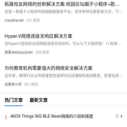
拓展校友网络的创新解决方案:校园论坛圈子小程序+跑腿+二手市场系统
这是一款基于小程序的校园跑腿服务平台，支持多种注册登录方式、下单支付、跑腿接单配送、订单跟踪评价及物流查询功能，并配备客服模块提升用户体验。系统包含用户、客服、物流、跑腿员和订单五大核心模块，功能完善。此外，平台还拓展了校友网络功能，如信息咨询发布、校园社区建设和活动组织等，旨在增强校友互动与联系，形成紧密的校友生态。
v:septhana8
471
Hyper-V网络连接无响应解决方案
当Hyper-V虚拟机出现网络连接无响应时，可从以下方面排查：1) 检查物理网络连接，确保设备正常；2) 验证虚拟网络配置，包括虚拟交换机和网络适配器设置；3) 更新驱动程序以解决兼容性问题；4) 调整防火墙和安全软件设置；5) 重启相关服务和设备；6) 使用命令行工具诊断网络问题；7) 检查BIOS中虚拟化技术是否启用；8) 排查IP冲突和其他日志错误。综合以上步骤，可有效修复网络连接故障。
游客dk6iqnpz2vtei
958
为何教育机构需要强大的网络安全解决方案
近年来，教育行业从传统课堂快速转向在线课程和虚拟教室，疫情加速了这一进程。然而，数字化转型也带来了网络安全风险。身份治理与管理（IGA）解决方案如ManageEngine的ADManager Plus，能有效保护教育机构免受网络攻击，确保数据安全、简化用户管理并实现合规性。通过自动化流程，它不仅提升了安全性，还减轻了IT管理员的工作负担，确保资源访问的无缝性和准确性。
运维有小邓
321
热门文章
最新文章
AliOS Things SIG BLE Mesh网络的介绍和搭建
4
1