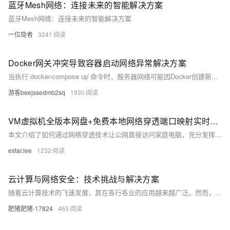
蓝牙Mesh网络：连接未来的智能解决方案
蓝牙Mesh网络：连接未来的智能解决方案
一位隐者
3241
Docker网关冲突导致容器启动网络异常解决方案
当执行`docker-compose up`命令时，服务器网络可能因Docker创建新网桥导致IP段冲突而中断。原因是Docker默认的docker0网卡（172.17.0.1/16）与宿主机网络地址段重叠，引发路由异常。解决方法为修改docker0地址段，通过配置`/etc/docker/daemon.json`调整为非冲突段（如192.168.200.1/24），并重启服务。同时，在`docker-compose.yml`中指定网络模式为`bridge`，最后通过检查docker0地址、网络接口列表及测试容器启动验证修复效果。
游客beejssedmb2sq
1930
VM虚拟机全版本网盘+免费本地网络穿透端口映射实时同步动态家庭IP教程
本文介绍了如何通过网络穿透技术让公网直接访问家庭电脑，充分发挥本地硬件性能。相比第三方服务受限于转发带宽，此方法利用自家宽带实现更高效率。文章详细讲解了端口映射教程，包括不同网络环境（仅光猫、光猫+路由器）下的设置步骤，并提供实时同步动态IP的两种方案：自建服务器或使用三方API接口。最后附上VM虚拟机全版本下载链接，便于用户在穿透后将服务运行于虚拟环境中，提升安全性与适用性。
estar.lee
1232
云计算与网络安全：技术挑战与解决方案
随着云计算技术的飞速发展，其在各行各业的应用越来越广泛。然而，随之而来的网络安全问题也日益凸显。本文将从云服务、网络安全和信息安全等技术领域出发，探讨云计算面临的安全挑战及相应的解决方案。通过实例分析和代码示例，旨在帮助读者更好地理解云计算与网络安全的关系，提高网络安全防护意识。
肥猪肥猪-17824
465