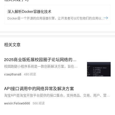
深入解析Docker容器化技术
Docker是一个开源的应用容器引擎，让开发者可以打包他们的应用以及依
赖包到一个可移植的容器中，然后发布到任何流行的Linux机器上，也可以
实现虚拟化，容器是完全使用沙箱机制，相互之间不会有任何接口。
Docker是世界领先的软件容器平台。开发人员利用Docker可以消除协作编
码时“在我的机器上可正常工作”的问题。运维人员利用Docker可以在隔离
相关文章
容器中并行运行和管理应用，获得更好的计算密度。企业利用Docker可以
构建敏捷的软件交付管道，以更快的速度、更高的安全性和可靠的信誉为
Linux和Windows Server应用发布新功能。 在本套课程中，我们将全面的
2025商业版拓展校园圈子论坛网络的创新解决方案:校园跑腿小程序系统架构
讲解Docker技术栈，从环境安装到容器、镜像操作以及生产环境如何部署
校园跑腿小程序系统是一款创新解决方案，旨在满足校园配送需求并拓展校友网络。跑腿员可接单配送，用户能实时跟踪订单并评价服务。系统包含用户、客服、物流、跑腿员及订单模块，功能完善。此外，小程序增设信息咨询发布、校园社区建设和活动组织等功能，助力校友互动、经验分享及感情联络，构建紧密的校友网络。
开发的微服务应用。本课程由黑马程序员提供。 &nbsp; &nbsp; 相关的阿
v:septhana8
480
里云产品：容器服务 ACK 容器服务 Kubernetes 版（简称 ACK）提供高
性能可伸缩的容器应用管理能力，支持企业级容器化应用的全生命周期管
理。整合阿里云虚拟化、存储、网络和安全能力，打造云端最佳容器化应
API接口调用中的网络异常及解决方案
用运行环境。 了解产品详情: https://www.aliyun.com/product/kubernetes
淘宝API是淘宝开放平台提供的接口集合，支持商品、交易、用户、营销等数据交互。开发者需注册获取App Key，通过签名认证调用API，结合沙箱测试、OAuth授权与安全策略，实现订单管理、数据监控等应用，提升电商自动化与数据分析能力。
weixin:Felixwb666
566