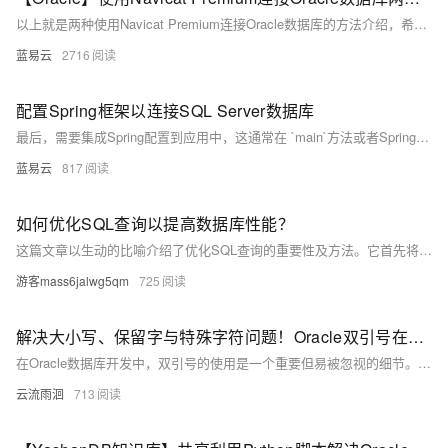
以上就是两种使用Navicat Premium连接Oracle数据库的方法介绍，希望对你有所帮助！
蓝易云
2716
配置Spring框架以连接SQL Server数据库
最后，需要集成Spring配置到应用中，这通常在 `main`方法或者Spring Boot的应用配置类中通过加载XML配置或使用注解来实现。
蓝易云
817
如何优化SQL查询以提高数据库性能？
这篇文章以生动的比喻介绍了优化SQL查询的重要性及方法。它首先将未优化的SQL查询比作在自助餐厅贪多嚼不烂的行为，强调了只获取必要数据的必要性。接着，文章详细讲解了四种优化策略：**精简选择**（避免使用`SELECT *`）、**专业筛选**（利用`WHERE`缩小范围）、**高效联接**（索引和限制数据量）以及**使用索引**（加速搜索）。此外，还探讨了如何避免N+1查询问题、使用分页限制结果、理解执行计划以及定期维护数据库健康。通过这些技巧，可以显著提升数据库性能，让查询更高效流畅。
游客mass6jalwg5qm
725
解决大小写、保留字与特殊字符问题！Oracle双引号在SQL中的特殊应用
在Oracle数据库开发中，双引号的使用是一个重要但易被忽视的细节。本文全面解析了双引号在SQL中的特殊应用场景，包括解决标识符与保留字冲突、强制保留大小写、支持特殊字符和数字开头标识符等。同时提供了最佳实践建议，帮助开发者规避常见错误，提高代码可维护性和效率。
云流雨洄
713