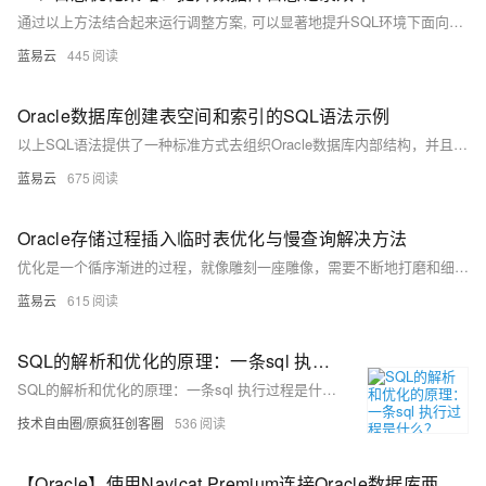
通过以上方法结合起来运行调整方案, 可以显著地提升SQL环境下面向各种搜索引擎服务平台所需要满足标准条件下之数据库登记作业流程综合表现; 同时还能确保系统稳健运行并满越用户体验预期目标.
蓝易云
445
Oracle数据库创建表空间和索引的SQL语法示例
以上SQL语法提供了一种标准方式去组织Oracle数据库内部结构，并且通过合理使用可以显著改善查询速度及整体性能。需要注意，在实际应用过程当中应该根据具体业务需求、系统资源状况以及预期目标去合理规划并调整参数设置以达到最佳效果。
蓝易云
675
Oracle存储过程插入临时表优化与慢查询解决方法
优化是一个循序渐进的过程，就像雕刻一座雕像，需要不断地打磨和细化。所以，耐心一点，一步步试验这些方法，最终你将看到那个让你的临时表插入操作如同行云流水、快如闪电的美丽时刻。
蓝易云
615
SQL的解析和优化的原理：一条sql 执行过程是什么？
SQL的解析和优化的原理：一条sql 执行过程是什么？
技术自由圈/原疯狂创客圈
536
【Oracle】使用Navicat Premium连接Oracle数据库两种方法