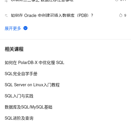
4
如何在 Oracle 中创建可插入数据库（PDB）？
9
5
Oracle 创建触发器
4
6
PolarDB PostgreSQL版：Oracle兼容的高性能数据库
14
7
相关课程
如何在 PolarDB-X 中优化慢 SQL
如何查看Oracle的版本信息
4
8
SQL完全自学手册
Oracle中的单行函数
543
9
SQL Server on Linux入门教程
Migrate database from single instance to Oracle RAC
1
10
SQL入门与实践
数据库及SQL/MySQL基础
SQL进阶及查询