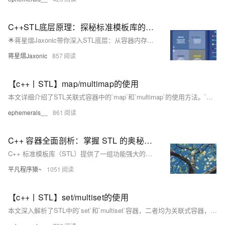
C++STL底层原理：探秘标准模板库的内部机制
🌟蒋星熠Jaxonic带你深入STL底层：从容器内存管理到红黑树、哈希表，剖析迭代器、算法与分配器核心机制，揭秘C++标准库的高效设计哲学与性能优化实践。
蒋星熠Jaxonic
857
【c++丨STL】map/multimap的使用
本文详细介绍了STL关联式容器中的`map`和`multimap`的使用方法。`map`基于红黑树实现，内部元素按键自动升序排列，存储键值对，支持通过键访问或修改值；而`multimap`允许存在重复键。文章从构造函数、迭代器、容量接口、元素访问接口、增删操作到其他操作接口全面解析了`map`的功能，并通过实例演示了如何用`map`统计字符串数组中各元素的出现次数。最后对比了`map`与`set`的区别，强调了`map`在处理键值关系时的优势。
ephemerals__
861
C++ 容器全面剖析：掌握 STL 的奥秘，从入门到高效编程
C++ 标准模板库（STL）提供了一组功能强大的容器类，用于存储和操作数据集合。不同的容器具有独特的特性和应用场景，因此选择合适的容器对于程序的性能和代码的可读性至关重要。对于刚接触 C++ 的开发者来说，了解这些容器的基础知识以及它们的特点是迈向高效编程的重要一步。本文将详细介绍 C++ 常用的容器，包括序列容器（`std::vector`、`std::array`、`std::list`、`std::deque`）、关联容器（`std::set`、`std::map`）和无序容器（`std::unordered_set`、`std::unordered_map`），全面解析它们的特点、用法
平凡程序猿~
1051
【c++丨STL】set/multiset的使用
本文深入解析了STL中的`set`和`multiset`容器，二者均为关联式容器，底层基于红黑树实现。`set`支持唯一性元素存储并自动排序，适用于高效查找场景；`multiset`允许重复元素。两者均具备O(logN)的插入、删除与查找复杂度。文章详细介绍了构造函数、迭代器、容量接口、增删操作（如`insert`、`erase`）、查找统计（如`find`、`count`）及`multiset`特有的区间操作（如`lower_bound`、`upper_bound`、`equal_range`）。最后预告了`map`容器的学习，其作为键值对存储的关联式容器，同样基于红黑树，具有高效操作特性。