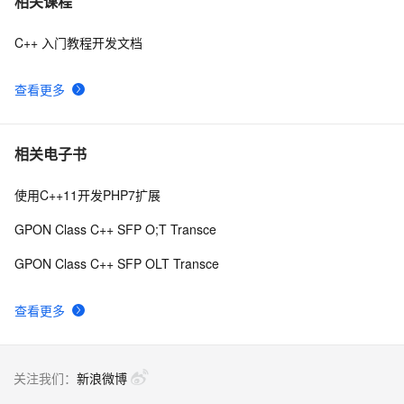
相关课程
C++ 入门教程开发文档
设计模式C++学习笔记之十六（Observer观察者模式）
591
8
查看更多
Qt C++ 扫码枪使用数据处理
9
9
【C++标准的演化】逐步解决历史遗留问题,从C++11到
10
10
相关电子书
C++26的改进
使用C++11开发PHP7扩展
GPON Class C++ SFP O;T Transce
GPON Class C++ SFP OLT Transce
查看更多
关注我们：
新浪微博