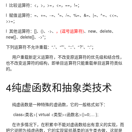
l 比较运算符：<，>，>=，<=，==，!=；
l 赋值运算符：=、+=、-=、*=、/=、%=、&=、|=、^=、<<=、
>>=；
l 其他运算符：[]、()、->、
，
(
逗号运算符
)
、new、delete、
new[]、delete[]、->*；
下列运算符不允许重载：“.”、“*”、“::”、“?”、“:”；
用户重载新定义运算符，不改变原运算符的优先级和结合性，
也不改变运算符的结构，即单目运算符只能重载单目运算符类似
的。
4纯虚函数和抽象类技术
纯虚函数是一种特殊的虚函数，它的一般格式如下：
class<类名>{ virtual <类型><函数名>()=0;… };
在许多情况下，在积累中不能对虚函数给出有意义的实现，而
把它说明为纯虚函数，它的实现留给基类的派生类去做，这就是