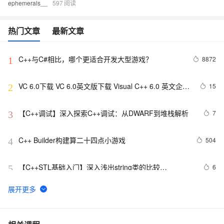
ephemerals__
597
热门文章
最新文章
C++与C#相比，哪个更适合开发大型游戏？
8872
1
VC 6.0下载 VC 6.0英文版下载 Visual C++ 6.0 英文企业
15
2
版 集成SP6完美版（最新更新地址，百度网盘）
【C++调试】深入探索C++调试：从DWARF到堆栈解析
7
3
C++ Builder构建算二十四点小游戏
504
4
【C++STL基础入门】深入浅出string类的比较
6
5
(compare)、复制(copy)
C++之MFC制作简单计算器（VS2019实现），附带完整
8
6
代码
【C/C++】用格雷戈里公式求π
15
7