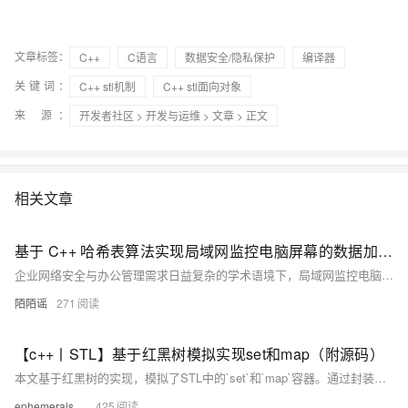
文章标签：
C++
C语言
数据安全/隐私保护
编译器
关键词：
C++ stl机制
C++ stl面向对象
来 源：
开发者社区
>
开发与运维
>
文章
> 正文
相关文章
基于 C++ 哈希表算法实现局域网监控电脑屏幕的数据加速机制研究
企业网络安全与办公管理需求日益复杂的学术语境下，局域网监控电脑屏幕作为保障信息安全、规范员工操作的重要手段，已然成为网络安全领域的关键研究对象。其作用类似网络空间中的 “电子眼”，实时捕获每台电脑屏幕上的操作动态。然而，面对海量监控数据，实现高效数据存储与快速检索，已成为提升监控系统性能的核心挑战。本文聚焦于 C++ 语言中的哈希表算法，深入探究其如何成为局域网监控电脑屏幕数据处理的 “加速引擎”，并通过详尽的代码示例，展现其强大功能与应用价值。
陌陌谣
271
【c++丨STL】基于红黑树模拟实现set和map（附源码）
本文基于红黑树的实现，模拟了STL中的`set`和`map`容器。通过封装同一棵红黑树并进行适配修改，实现了两种容器的功能。主要步骤包括：1) 修改红黑树节点结构以支持不同数据类型；2) 使用仿函数适配键值比较逻辑；3) 实现双向迭代器支持遍历操作；4) 封装`insert`、`find`等接口，并为`map`实现`operator[]`。最终，通过测试代码验证了功能的正确性。此实现减少了代码冗余，展示了模板与仿函数的强大灵活性。
ephemerals__
425