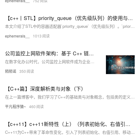
ephemerals__
752
【c++丨STL】priority_queue（优先级队列）的使用与模拟实现
本文介绍了STL中的容器适配器`priority_queue`（优先级队列）。`priority_queue`根据严格的弱排序标准设计，确保其第一个元素始终是最大元素。它底层使用堆结构实现，支持大堆和小堆，默认为大堆。常用操作包括构造函数、`empty`、`size`、`top`、`push`、`pop`和`swap`等。我们还模拟实现了`priority_queue`，通过仿函数控制堆的类型，并调用封装容器的接口实现功能。最后，感谢大家的支持与关注。
ephemerals__
1013
公司监控上网软件架构：基于 C++ 链表算法的数据关联机制探讨
在数字化办公时代，公司监控上网软件成为企业管理网络资源和保障信息安全的关键工具。本文深入剖析C++中的链表数据结构及其在该软件中的应用。链表通过节点存储网络访问记录，具备高效插入、删除操作及节省内存的优势，助力企业实时追踪员工上网行为，提升运营效率并降低安全风险。示例代码展示了如何用C++实现链表记录上网行为，并模拟发送至服务器。链表为公司监控上网软件提供了灵活高效的数据管理方式，但实际开发还需考虑安全性、隐私保护等多方面因素。
陌陌谣
350
【C++篇】深度解析类与对象（下）
在上一篇博客中，我们学习了C++的基础类与对象概念，包括类的定义、对象的使用和构造函数的作用。在这一篇，我们将深入探讨C++类的一些重要特性，如构造函数的高级用法、类型转换、static成员、友元、内部类、匿名对象，以及对象拷贝优化等。这些内容可以帮助你更好地理解和应用面向对象编程的核心理念，提升代码的健壮性、灵活性和可维护性。
平凡程序猿~
460
【c++11】c++11新特性（上）（列表初始化、右值引用和移动语义、类的新默认成员函数、lambda表达式）
C++11为C++带来了革命性变化，引入了列表初始化、右值引用、移动语义、类的新默认成员函数和lambda表达式等特性。列表初始化统一了对象初始化方式，initializer_list简化了容器多元素初始化；右值引用和移动语义优化了资源管理，减少拷贝开销；类新增移动构造和移动赋值函数提升性能；lambda表达式提供匿名函数对象，增强代码简洁性和灵活性。这些特性共同推动了现代C++编程的发展，提升了开发效率与程序性能。