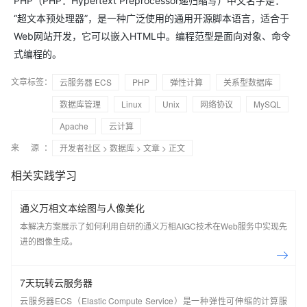
PHP（PHP：Hypertext Preprocessor递归缩写）中文名字是：
“超文本预处理器”，是一种广泛使用的通用开源脚本语言，适合于
Web网站开发，它可以嵌入HTML中。编程范型是面向对象、命令
式编程的。
文章标签：
云服务器 ECS
PHP
弹性计算
关系型数据库
数据库管理
Linux
Unix
网络协议
MySQL
Apache
云计算
来 源：
开发者社区
>
数据库
>
文章
> 正文
相关实践学习
通义万相文本绘图与人像美化
本解决方案展示了如何利用自研的通义万相AIGC技术在Web服务中实现先
进的图像生成。
7天玩转云服务器
云服务器ECS（Elastic Compute Service）是一种弹性可伸缩的计算服