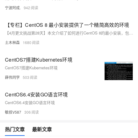
宁波阿成.
942
【专栏】CentOS 8 最小安装提供了一个精简高效的环境
【4月更文挑战第28天】本文介绍了如何进行CentOS 8的最小安装，包括准备工作（确认硬件兼容性、下载ISO镜像、制作启动盘及备份数据）和安装步骤（选择语言、最小环境、网络设置、安全策略、分区、用户设置及开始安装）。安装后需进行基础配置，如系统更新、SELinux设置、防火墙配置、安装必要软件包和服务优化。最小安装提供了一个精简高效的环境，便于用户根据需求自定义和管理服务器。
土木林森
1680
CentOS7搭建Kubernetes环境
CentOS7搭建Kubernetes环境
薛伟同学
503
CentOS6.4安装GO语言环境
CentOS6.4安装GO语言环境
敏叔V587
306
热门文章
最新文章