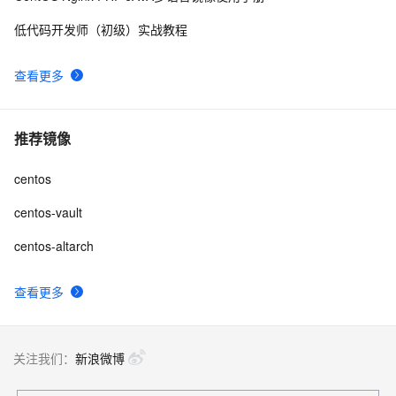
实例 centos8 系统通过 snaps 安装markdown编辑器 
5
9
低代码开发师（初级）实战教程
typora 
CentOS5下OpenOffice.org3.1.0(final)的安装
674
10
查看更多
推荐镜像
centos
centos-vault
centos-altarch
查看更多
关注我们：
新浪微博