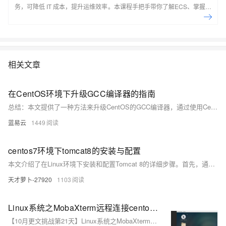
务，可降低 IT 成本，提升运维效率。本课程手把手带你了解ECS、掌握基
本操作、动手实操快照管理、镜像管理等。了解产品详
情:&nbsp;https://www.aliyun.com/product/ecs
相关文章
在CentOS环境下升级GCC编译器的指南
总结：本文提供了一种方法来升级CentOS的GCC编译器，通过使用CentOS的软件集合和开发者工具集工具，可以比较平滑地进行升级。在整个过程中无需从源代码编译，这样既省去了复杂的编译过程，也避免了可能出现的与系统库不兼容的风险。请注意，使用第三方仓库可能会带来系统稳定性和安全性上的潜在影响。所有操作都应谨慎进行，并确保有相应的数据备份。
蓝易云
1449
centos7环境下tomcat8的安装与配置
本文介绍了在Linux环境下安装和配置Tomcat 8的详细步骤。首先，通过无网络条件下的文件交互软件（如Xftp 6或MobaXterm）下载并解压Tomcat安装包至指定路径，启动Tomcat服务并测试访问。接着，修改Tomcat端口号以避免冲突，并部署Java Web应用项目至Tomcat服务器。最后，调整Linux防火墙规则，确保外部可以正常访问部署的应用。关键步骤包括关闭或配置防火墙、添加必要的端口规则，确保Tomcat服务稳定运行。
天才萝卜-27920
1103
Linux系统之MobaXterm远程连接centos的GNOME桌面环境
【10月更文挑战第21天】Linux系统之MobaXterm远程连接centos的GNOME桌面环境