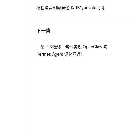
编程语言如何演化-以JS的private为例
息提取
与 AI 智能体进行实时音视频通话
从文本、图片、视频中提取结构化的属性信息
构建支持视频理解的 AI 音视频实时通话应用
下一篇
t.diy 一步搞定创意建站
构建大模型应用的安全防护体系
通过自然语言交互简化开发流程,全栈开发支持
通过阿里云安全产品对 AI 应用进行安全防护
一条命令迁移，帮你实现 OpenClaw 与
Hermes Agent 记忆互通！