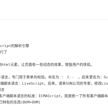
Deepseek-v4-pro
HappyHors
同享
万小智 AI 建站低至 15元/月
Qoder CN
AI 短剧/漫剧
云原生数据库 
快递物流查询
WordPress
成为服务伙
高校合作
点，立即开启云上创新
覆盖公网/内网、递归/权威、移动APP等全场景解析服务
送.CN域名，送备案服务码
基于千问大模型等，支持代码智能生成、研发智能问答
AI助力短剧
态智能体模型
旗舰 MoE 大模型，百万上下文与顶尖推理能力
图生视频，流
Ubuntu
服务生态伙伴
云工开物
企业应用
Works
Night Plan 支持 Qwen 3.8-Max
云原生大数据计算服务 MaxCompute
AI 办公
容器服务 Kub
NEW
GLM-5.2
Wan2.7-T
Red Hat
30+ 款产品免费体验
Data Agent 驱动的一站式 Data+AI 开发治理平台
夜间 5 折，Qwen/Meoo/TokenPlan 客户专享
面向分析的企业级SaaS模式云数据仓库
AI智能应用
提供一站式管
科研合作
视觉 Coding、空间感知、多模态思考等全面升级
1M上下文，专为长程任务能力而生
ERP
堂（旗舰版）
SUSE
智能客服
CRM
防护产品
2个月
自动承接线索
建站小程序
OA 办公系统
AI 应用构建
大模型原生
力提升
财税管理
模板建站
Qoder
大模型服务平台百炼-应用模版
HOT
NEW
面向真实软件
个人版上线、团队版降价；千问3.8-Max首发发尝鲜
丰富多元化的应用模版和解决方案
400电话
定制建站
万有无界
大模型服务平台百炼-智能体
方案
广告营销
模板小程序
的模型效果
灵活可视化地构建企业级 Agent
定制小程序
秒悟
人工智能平台 PAI
APP 开发
云端极速 AI 
新一代 AI 视频生成模型，深度适配广告营销等场景
AI Native 的算法工程平台，一站式完成建模、训练、推理服务部署
建站系统