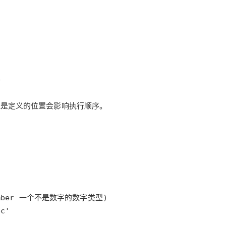
AI 应用
10分钟微调：让0.6B模型媲美235B模
多模态数据信
型
依托云原生高可用架构,实现Dify私有化部署
用1%尺寸在特定领域达到大模型90%以上效果
一个 AI 助手
超强辅助，Bol
即刻拥有 DeepSeek-R1 满血版
在企业官网、通讯软件中为客户提供 AI 客服
多种方案随心选，轻松解锁专属 DeepSeek