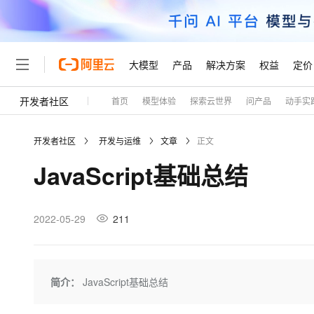
大模型
产品
解决方案
权益
定价
开发者社区
首页
模型体验
探索云世界
问产品
动手实
大模型
产品
解决方案
权益
定价
云市场
伙伴
服务
了解阿里云
精选产品
精选解决方案
普惠上云
产品定价
精选商城
成为销售伙伴
售前咨询
为什么选择阿里云
千问AI平台
开发者社区
开发与运维
文章
正文
了解云产品的定价详情
大模型服务平台百炼
千问办公，解锁你的工作
普惠上云 官方力荐
分销伙伴
在线服务
网站建设
什么是云计算
大
JavaScript基础总结
大模型服务与应用平台
企业级Agent产品，直接
云服务器38元/年起，超
咨询伙伴
多端小程序
技术领先
云上成本管理
售后服务
轻量应用服务器
Agency Agents：拥
官方推荐返现计划
大模型
精选产品
精选解决方案
Salesforce 国际版订阅
稳定可靠
管理和优化成本
推荐新用户得奖励，单订单
销售伙伴合作计划
2022-05-29
211
自助服务
友盟天域
安全合规
人工智能与机器学习
AI
文本生成
云数据库 RDS
HappyHorse 打造一
云工开物
无影生态合作计划
在线服务
观测云
分析师报告
高校专属算力普惠，学生认
计算
互联网应用开发
Qwen3.8-Max
HOT
Salesforce On Alibaba C
工单服务
Tuya 物联网平台阿里云
研究报告与白皮书
人工智能平台 PAI
快速拥有专属 OpenClaw
简介：
JavaScript基础总结
大模
Consulting Partner 合
大数据
容器
智能体时代全能旗舰模型
免费试用
短信专区
一站式AI开发、训练和推
蓝凌 OA
AI 大模型销售与服务生
现代化应用