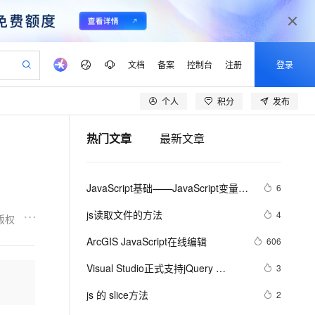
文档
备案
控制台
注册
登录
个人
积分
发布
验
作计划
器
AI 活动
专业服务
服务伙伴合作计划
开发者社区
加入我们
产品动态
服务平台百炼
阿里云 OPC 创新助力计划
热门文章
最新文章
一站式生成采购清单，支持单品或批量购买
io：打造专属 AI 语音助手
S产品伙伴计划（繁花）
峰会
CS
造的大模型服务与应用开发平台
一句话生成原生可编辑精美 PPT 文稿
AI 生产力先锋
Al MaaS 服务伙伴赋能合作
域名
博文
Careers
至高可申请百万元
Qwen3.8-Max 模型上线
开启高性价比 AI 编程新体验
弹性可伸缩的云计算服务
Qwen-Audio-3.0-Realtime 端到端实时语音角色扮演
输入一句话想法, 轻松生成专业的 PPT
先锋实践拓展 AI 生产力的边界
Token 补贴，五大权
计划
海大会
伙伴信用分合作计划
商标
问答
社会招聘
JavaScript基础——JavaScript变量名
6
益加速 OPC 成功
eek-V4-Pro
SS
一键部署幻兽帕鲁游戏服务器
飞天发布时刻
HOT
Open Search 向量检索版支
划
备案
电子书
校园招聘
称命名规范
pSeek-V4-Pro
视频创作，一键激活电商全链路生产力
稳定、安全、高性价比、高性能的云存储服务
一键购买专属联机服务器，轻松开启游戏
所见，即是所愿
持视频检索 Pipeline 功能
更多支持
js读取文件的方法
4
版权
划
公司注册
镜像站
视频生成
语音识别与合成
专属 QwenPaw
漫剧工坊：一站式动画创作平台
AI 实训营
HOT
应用身份服务 (IDaaS)
ArcGIS JavaScript在线编辑
606
合作伙伴培训与认证
划
上云迁移
站生成，高效打造优质广告素材
全接入的云上超级电脑
从聊天伙伴进化为能主动干活的本地数字员工
快速生产连贯的高质量长漫剧
从基础到进阶，Agent 创客手把手教你
OpenClaw 管理能力上线
lScope
我要反馈
e-1.1-T2V
Qwen3-TTS-Flash
Visual Studio正式支持jQuery 
3
查询合作伙伴
n Alibaba Cloud ISV 合作
代维服务
建企业门户网站
10 分钟搭建微信、支付宝小程序
MaxCompute MaxFrame 提
JavaScript程式库
畅细腻的高质量视频
离线语音合成大模型，多语言方言自适应，低延迟高稳定
创新加速
js 的 slice方法
ope
登录合作伙伴管理后台
2
我要建议
站，无忧落地极速上线
以可视化方式快速构建移动和 PC 门户网站
国内短信简单易用，安全可靠，秒级触达，全球覆盖200+国家和地区。
高效部署网站，快速应用到小程序
供自动弹性内存功能