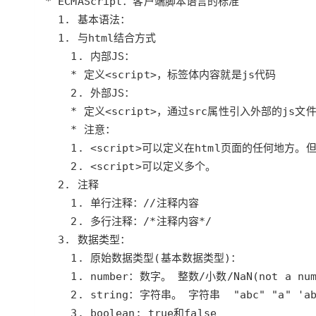
大模型解决方案
迁移与运维管理
快速部署 Dify，高效搭建 
专有云
10 分钟在聊天系统中增加