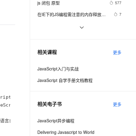
安全
js 闭包 原型
我要投诉
e-1.1-I2V
Cosyvoice-V3-Flash
577
PolarDB
上云场景组合购
Milvus 弹性伸缩功能新增节
伴
漫剧创作，剧本、分镜、视频高效生成
100%兼容MySQL、PostgreSQL，兼容Oracle，支持集中和分布式
覆盖90%+业务场景，专享组合折扣价
点支持范围
畅自然，细节丰富
高表现力语音合成大模型，语音克隆听感自然
VPN
在IE下的JS编程需注意的内存释放问
7
题
ernetes 版 ACK
云聚AI 严选权益
AI 原生数据库服务发布
SSL 证书
js 小技巧----复制
648
2V
Fun-ASR
，一键激活高效办公新体验
理容器应用的 K8s 服务
精选AI产品，从模型到应用全链提效
Agent 数据网关
文戏情感细腻自然，动作戏激烈拳拳到肉，实现更强表演能力
支持中英文自由切换，具备更强的噪声鲁棒性
堡垒机
Ajax学习-Javascript实例1
2
AI 用量加速计划
云原生数据库 PolarDB
防火墙
、识别商机，让客服更高效、服务更出色。
How JavaScript Work.
新老同享，达量后返
Agentic Database 发布
637
相关课程
更多
主机安全
应用
JavaScript入门与实战
千问办公
NEW
AI 应用及服务市场
的智能体编程平台
一站式AI生产力平台
JavaScript 自学手册文档教程
AI 应用
伶鹊
企业级人与Agent协作平台，接入和调度多个数字员工
智能客服平台，对话机器人、对话分析、智能外呼
大模型
相关电子书
更多
大模型服务平台百炼 - 全妙
自然语言处理
应用创作平台
多模态内容创作工具，已接入 DeepSeek
JavaScript异步编程
数据标注
机器学习
Delivering Javascript to World