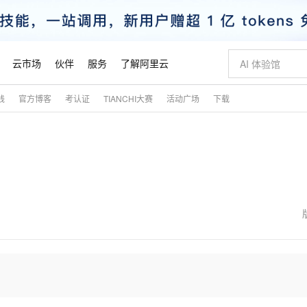
云市场
伙伴
服务
了解阿里云
践
官方博客
考认证
TIANCHI大赛
活动广场
下载
AI 特惠
数据与 API
成为产品伙伴
企业增值服务
最佳实践
价格计算器
AI 场景体
基础软件
产品伙伴合
阿里云认证
市场活动
配置报价
大模型
自助选配和估算价格
新方式
睿译宝，AI翻译排版一步到位
智启 AI 普惠权益
产品生态集成认证中心
企业支持计划
云上春晚
域名与网站
千问官方 MaaS 平台，为开发者和 Agent 而生，新用户赠送 1 亿 + tokens 额度
Qwen Aud
AI Coding
阿里云Maa
2026 阿里云
云服务器 E
为企业打
数据集
Windows
大模型认证
模型
NEW
NEW
交付可用成果
值低价云产品抢先购
上传文档即自动完成翻译和格式还原
至高享 1亿+免费 tokens，加速 Al 应用落地
提供智能易用的域名与建站服务
智能编程，一键
安全可靠、
产品生态伙伴
专家技术服务
云上奥运之旅
弹性计算合作
阿里云中企出
手机三要素
宝塔 Linux
全部认证
价格优势
有专属领域专家
GLM-5.2：长任务时代开源旗舰模型
阿里云 OPC 创新助力计划
千问大模型
即刻拥有 DeepS
AI 电商营销
对象存储 O
大模型
产品生态伙伴工作台
企业增值服务台
云栖战略参考
云存储合作计
云栖大会
身份实名认证
CentOS
训练营
推动算力普惠，释放技术红利
最高返9万
多领域专家智能体,一键组建 AI 虚拟交付团队
快速构建应用程序和网站，即刻迈出上云第一步
至高百万元 Token 补贴，加速一人公司成长
多元化、高性能、安全可靠的大模型服务
真正可用的 1M 上下文,一次完成代码全链路开发
轻松解锁专属 Dee
从图文生成到
云上的中国
数据库合作计
活动全景
短信
Docker
图片和
站式影视创作平台
Hermes Agent，打造自进化智能体
Token Plan 模型订阅计划
数字证书管理服务（原SSL证书）
5 分钟轻松部署
AI 广告创作
无影云电脑
企业成长
NEW
信息公告
看见新力量
云网络合作计
OCR 文字识别
JAVA
证享300元代金券
可视化编排打通从文字构思到成片全链路闭环
全托管，含MySQL、PostgreSQL、SQL Server、MariaDB多引擎
自主进化，持久记忆，越用越聪明
Qwen3.8-Max 首发尝鲜，限时加量 10 倍，夜间低至2折
实现全站HTTPS，呈现可信的WEB访问
图文、视频一
随时随地安
魔搭 Mode
Kimi-K3
HappyHors
NEW
loud
服务实践
官网公告
金融模力时刻
Salesforce O
版
发票查验
全能环境
Claude Code + GStack 打造工程团队
千问办公，限时限量积分加倍
Qoder
低代码高效构
AI 建站
短信服务
型
NEW
作计划
Kimi 最新旗舰模型，长程编程与推理利器
让文字生成流
计划
创新中心
魔搭 ModelSc
健康状态
理服务
让AI从“聊天伙伴”进化为能干活的“数字员工”
安装技能 GStack，拥有专属 AI 工程团队
你的AI工作搭子，覆盖日常办公高频场景
面向真实软件的智能体编程平台
0 代码专业建
客户案例
天气预报查询
操作系统
态合作计划