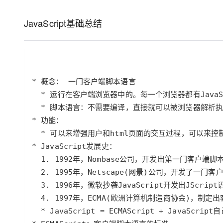
存储
天池大赛
Qwen3.7-Plus
云解析DNS
解决方案免费试用 新老
电子合同
最高领取价值200元试用
能看、能想、能动手的多模
安全
网络与CDN
JavaScript基础总结
AI 算法大赛
畅捷通
大数据开发治理平台 Data
AI 产品 免费试用
网络
安全
云开发大赛
Qwen3-VL-Plus
Tableau 订阅
1亿+ 大模型 tokens 和 
可观测
入门学习赛
中间件
AI空中课堂在线直播课
云防火墙
140+云产品 免费试用
上云与迁云
云原生的云上边界网络安全
产品新客免费试用，最长1
数据库
生态解决方案
大模型服务
企业出海
大模型ACA认证体验
大数据计算
助力企业全员 AI 认知与能
行业生态解决方案
千问AI平台-Token Plan
政企业务
媒体服务
开发者生态解决方案
企业服务与云通信
千问AI平台-模型体验
AI 开发和 AI 应用解决
在线体验全尺寸、多种模态
域名与网站
Happy 系列大模型
终端用户计算
Serverless
开发工具