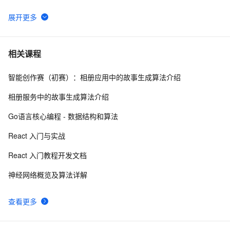
快将你的 React 应用迁移到 Vite 吧，速度太快啦
8
6
基于 Vite 从 0 到 1 启动一个 React 项目
8
7
相关课程
智能创作赛（初赛）：相册应用中的故事生成算法介绍
🚀🚀🚀 量大管饱，一次性推荐20个React组件库！！
14
8
相册服务中的故事生成算法介绍
DeepSeek加持的通义灵码2.0 AI程序员实战案例：助力
21
9
Go语言核心编程 - 数据结构和算法
嵌入式开发中的算法生成革新
Console-算法[for,if,break]-五个好朋友分苹果
495
10
React 入门与实战
React 入门教程开发文档
神经网络概览及算法详解
查看更多