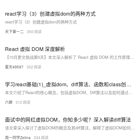
react学习（3）创建虚拟dom的两种方式
react学习（3）创建虚拟dom的两种方式
天下第一二
350
React 虚拟 DOM 深度解析
【10月更文挑战第5天】本文深入解析了 React 虚拟 DOM 的工作原理，包括其基础概念、优点与缺点，以及 Diff 算法的关键点。同时，分享了常见问题及解决方法，并介绍了作者在代码/项目上的成就和经验，如大型电商平台的前端重构和开源贡献。
夏天49597
352
学习react基础(1)_虚拟dom、diff算法、函数和class创建组件
本文介绍了React的核心概念，包括虚拟DOM、Diff算法以及如何通过函数和类创建React组件。
六卿
312
面试中的网红虚拟DOM，你知多少呢？深入解读diff算法
该文章深入探讨了虚拟DOM的概念及其diff算法，解释了虚拟DOM如何最小化实际DOM的更新，以此提升web应用的性能，并详细分析了diff算法的实现机制。
周一同学Zelina
334