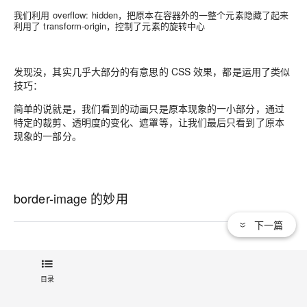
我们利用 overflow: hidden，把原本在容器外的一整个元素隐藏了起来
利用了 transform-origin，控制了元素的旋转中心
发现没，其实几乎大部分的有意思的 CSS 效果，都是运用了类似
技巧：
简单的说就是，我们看到的动画只是原本现象的一小部分，通过
特定的裁剪、透明度的变化、遮罩等，让我们最后只看到了原本
现象的一部分。
border-image 的妙用
下一篇
利用 border-image，我们也可以实现一些有意思的边框动画。关
于 border-image，有一篇非常好的讲解文章 --
border-image 的
目录
正确用法
，本文不对基本定义做过多的讲解。