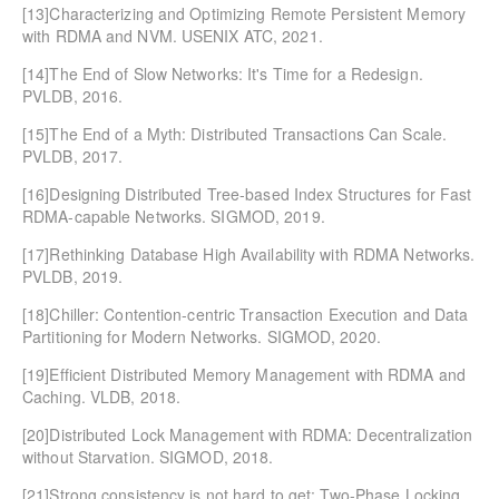
[13]Characterizing and Optimizing Remote Persistent Memory
with RDMA and NVM. USENIX ATC, 2021.
[14]The End of Slow Networks: It's Time for a Redesign.
PVLDB, 2016.
[15]The End of a Myth: Distributed Transactions Can Scale.
PVLDB, 2017.
[16]Designing Distributed Tree-based Index Structures for Fast
RDMA-capable Networks. SIGMOD, 2019.
[17]Rethinking Database High Availability with RDMA Networks.
PVLDB, 2019.
[18]Chiller: Contention-centric Transaction Execution and Data
Partitioning for Modern Networks. SIGMOD, 2020.
[19]Efficient Distributed Memory Management with RDMA and
Caching. VLDB, 2018.
[20]Distributed Lock Management with RDMA: Decentralization
without Starvation. SIGMOD, 2018.
[21]Strong consistency is not hard to get: Two-Phase Locking