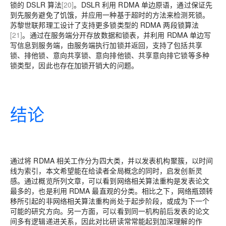
锁的 DSLR 算法
[20]
。DSLR 利用 RDMA 单边原语，通过保证先
到先服务避免了饥饿，并应用一种基于超时的方法来检测死锁。
苏黎世联邦理工设计了支持更多锁类型的 RDMA 两段锁算法
[21]
。通过在服务端分开存放数据和锁表，并利用 RDMA 单边写
写信息到服务端，由服务端执行加锁并返回，支持了包括共享
锁、排他锁、意向共享锁、意向排他锁、共享意向排它锁等多种
锁类型，因此也存在加锁开销大的问题。
结论
通过将 RDMA 相关工作分为四大类，并以发表机构聚簇，以时间
线为索引，本文希望能在给读者全局概念的同时，启发创新灵
感。通过概览所列文章，可以看到网络相关算法重构是发表论文
最多的，也是利用 RDMA 最直观的分类。相比之下，网络瓶颈转
移所引起的非网络相关算法重构尚处于起步阶段，或成为下一个
可能的研究方向。另一方面，可以看到同一机构前后发表的论文
间多有逻辑递进关系，因此对比研读常常能起到加深理解的作