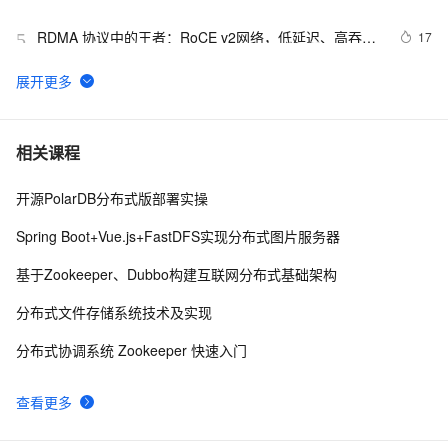
等技术会擦出什么样的火花？
RDMA 协议中的王者：RoCE v2网络，低延迟、高吞吐
17
5
量！
一文读懂RDMA: Remote Direct Memory Access（远程
28
6
直接内存访问）
GPU通信互联技术：GPUDirect、NVLink与RDMA
25
7
相关课程
开源PolarDB分布式版部署实操
RDMA优化整理（一）
8
8
Spring Boot+Vue.js+FastDFS实现分布式图片服务器
Nvidia_Mellanox_CX5和6DX系列网卡_RDMA_RoCE_无
9
9
基于Zookeeper、Dubbo构建互联网分布式基础架构
损和有损_DCQCN拥塞控制等技术简介-一文入门RDMA
和RoCE有损无损
10月29日社区直播【Spark Shuffle RPMem扩展: 借助持
5
10
分布式文件存储系统技术及实现
久内存与RDMA加速Spark 数据分析】
分布式协调系统 Zookeeper 快速入门
查看更多