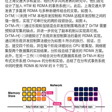
在上海交通大学和复旦、纽约大学共同发表的研究
中，他们首先
设计了加入 HTM 和 RDMA 的事务系统
[9]
。此后，上海交通大学
发表了多篇将 RDMA 与多种新硬件结合的文章。如图 3，
DrTM
[10]
利用 HTM 本地并发控制和 RDMA 远程并发控制之间的
强一致性，实现了可串行化的两阶段锁协议。如图 4，
DrTM+R
[11]
通过乐观和加锁混合并发控制策略改进了 DrTM 需要
预知读写集的缺点，并进一步优化了副本机制以实现高可用。
DrTM+H[
12]
详细探讨了乐观并发控制算法的最优 RDMA 实现。
通过将乐观并发控制算法细分为如图 5 所示的执行、验证、日
志、提交四个阶段，并在每个阶段详细对比 CPU 密集型、网络密
集型两个数据集的实验结果，分阶段总结了最优的 RDMA 方案。
此外，在另一工作
[13]
中结合对分布式数据库系统 DrTM+H 和分
布式文件系统 Octopus 的分析和实验，总结了在分布式事务系统
中同时使用 RDMA 和 NVM 的 9 个窍门。