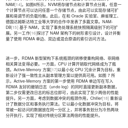
NAM
[14]
。如图6所示，NVM将存储节点和计算节点分离，任意一
个计算节点可以访问任意一个存储节点，由此可以实现存储可扩
展和易调节的负载均衡。此后，在和 Oracle 实验室、麻省理工、
德国达姆斯达特工业等大学的合作中发表了多篇文章。NAM-
DB
[15]
基于 NAM，实现了事务处理系统快照隔离级别下的可扩
展。另一工作
[16]
探讨了 NAM 架构下的树形索引设计，设计并衡
量了使用 RDMA 单边、双边或混合原语的索引访问方法。
进一步，RDMA 新型架构下系统瓶颈的转移使重构网络、非网络
相关算法变得必要。一方面，CPU 计算开销取代网络成为了瓶
颈。Active-Memory 方案
[17]
以最小化 CPU 冗余计算为目标，重
新设计了强一致性主从副本管理方案以提供高可用。如图 7 所
示，Active-Memory 方案的第一步使用 RDMA 单边写在写入
RDMA 友好的撤销日志（undo log）的同时直接更新副本数据，
第二步仅需更改日志的标志位即可，由此实现了至少两倍的性能
提升。另一方面，考虑到数据冲突的瓶颈作用，Chiller
[18]
重新设
计了数据分区和事务执行算法。它以最小化数据冲突为目标，将
常被一起访问的数据放在同一分区上，并将事务划分为冷热两块
分开执行，实现了相对传统分区算法两倍的性能提升。