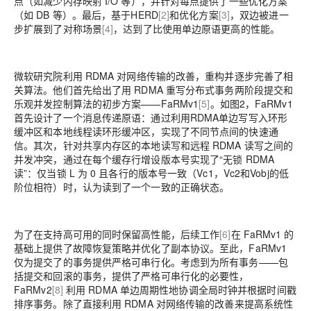
点（如减少内存映射 I/O 等），并针对每点提供了一些优化方案
（如 DB 等）。最后，基于HERD
[2]
和优化方案
[3]
，双边被进一
步扩展到了对称场景
[4]
，达到了比使用单边原语更高的性能。
微软研究院利用 RDMA 对网络传输的改善，重构并逐步完善了相
关算法。他们首先给出了用 RDMA 重写分布式事务两阶段提交和
乐观并发控制算法的初步方案——FaRMv1
[5]
。如图2，FaRMv1
首先设计了一个消息传递原语：通过利用RDMA单边写写入环形
缓冲区和本地线程读环形缓冲区，实现了不同节点间的快速通
信。其次，针对共享内存区的本地读写和远程 RDMA 读写之间的
并发冲突，通过在每个缓存行增设版本号实现了“无锁 RDMA
读”：仅当锁 L 为 0 且各行的版本号一致（Vc1，Vc2和Vobj的低
阶位相符）时，认为读到了一个一致的正确状态。
为了在支持高可用的同时保留高性能，后续工作
[6]
在 FaRMv1 的
基础上提供了故障恢复策略并优化了副本协议。至此，FaRMv1
仅为提交了的事务提供严格可串行化。考虑到为所有事务——包
括提交和回滚的事务，提供了严格可串行化的必要性，
FaRMv2
[8]
利用 RDMA 单边周期性地协调全局时钟并根据时间戳
排序事务。除了直接利用 RDMA 对网络传输的改善来提高系统性