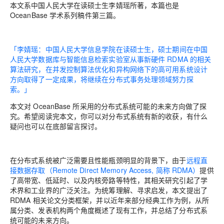
本文系中国人民大学在读硕士生李婧瑶
所著，本篇也是
OceanBase 学术系列稿件第三篇。
「
李婧瑶：
中国人民大学信息学院在读硕士生，硕士期间在中国
人民大学数据库与智能信息检索实验室从事新硬件 RDMA 的相关
算法研究，在并发控制算法优化和异构网络下的高可用系统设计
方向取得了一定成果，将继续在分布式事务处理领域努力探
索。」
本文对 OceanBase 所采用的分布式系统可能的未来方向做了探
究。
希望阅读完本文，你可以对分布式系统有新的收获，有什么
疑
问也可以在底部留言探讨。
在分布式系统被广泛需要且性能瓶颈明显的背景下，由于
远
程直
接数据存取
（Remote Direct Memory Access, 简称 RDMA）
提供
了高带宽、低延时、以及内核旁路等特性，其相关研究引起了学
术界和工业界的广泛关注。为统筹理解、寻求启发，本文提出了
RDMA 相关论文分类框架，并以近年来部分经典工作为例，从所
属分类、发表机构两个角度概述了现有工作，并总结了分布式系
统可能的未来方向。