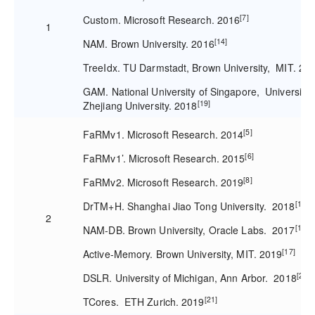
[7]
Custom. Microsoft Research. 2016
1
[14]
NAM. Brown University. 2016
TreeIdx. TU Darmstadt, Brown University, MIT. 20
GAM. National University of Singapore, University o
[19]
Zhejiang University. 2018
[5]
FaRMv1. Microsoft Research. 2014
[6]
FaRMv1’. Microsoft Research. 2015
[8]
FaRMv2. Microsoft Research. 2019
[12]
DrTM+H. Shanghai Jiao Tong University. 2018
2
[15]
NAM-DB. Brown University, Oracle Labs. 2017
[17]
Active-Memory. Brown University, MIT. 2019
[20]
DSLR. University of Michigan, Ann Arbor. 2018
[21]
TCores. ETH Zurich. 2019