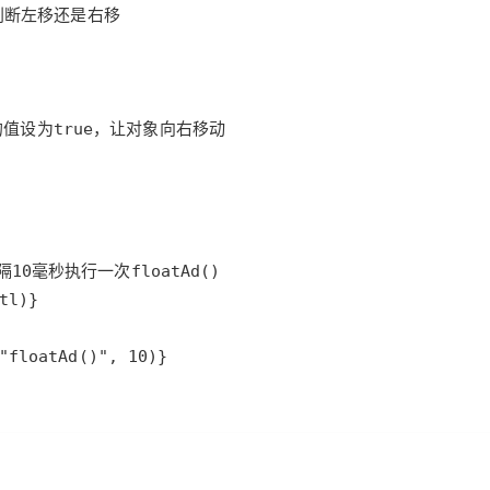
AI 应用
10分钟微调：让0.6B模型媲美235B模
多模态数据信
型
依托云原生高可用架构,实现Dify私有化部署
用1%尺寸在特定领域达到大模型90%以上效果
一个 AI 助手
超强辅助，Bol
即刻拥有 DeepSeek-R1 满血版
在企业官网、通讯软件中为客户提供 AI 客服
多种方案随心选，轻松解锁专属 DeepSeek