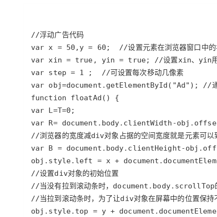
存储
天池大赛
Qwen3.7-Plus
云解析DNS
解决方案免费试用 新老
电子合同
最高领取价值200元试用
能看、能想、能动手的多模
安全
网络与CDN
AI 算法大赛
畅捷通
大数据开发治理平台 Data
AI 产品 免费试用
网络
安全
云开发大赛
Qwen3-VL-Plus
Tableau 订阅
1亿+ 大模型 tokens 和 
可观测
入门学习赛
中间件
AI空中课堂在线直播课
云防火墙
140+云产品 免费试用
上云与迁云
云原生的云上边界网络安全
产品新客免费试用，最长1
数据库
生态解决方案
大模型服务
企业出海
大模型ACA认证体验
大数据计算
助力企业全员 AI 认知与能
行业生态解决方案
千问AI平台-Token Plan
政企业务
媒体服务
开发者生态解决方案
企业服务与云通信
千问AI平台-模型体验
AI 开发和 AI 应用解决
在线体验全尺寸、多种模态
域名与网站
Happy 系列大模型
终端用户计算
Serverless
开发工具