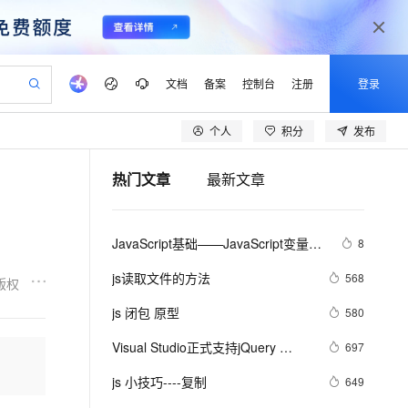
文档
备案
控制台
注册
登录
个人
积分
发布
验
作计划
器
AI 活动
专业服务
服务伙伴合作计划
开发者社区
加入我们
产品动态
服务平台百炼
阿里云 OPC 创新助力计划
热门文章
最新文章
一站式生成采购清单，支持单品或批量购买
io：打造专属 AI 语音助手
S产品伙伴计划（繁花）
峰会
CS
造的大模型服务与应用开发平台
一句话生成原生可编辑精美 PPT 文稿
AI 生产力先锋
Al MaaS 服务伙伴赋能合作
域名
博文
Careers
至高可申请百万元
Qwen3.8-Max 模型上线
开启高性价比 AI 编程新体验
弹性可伸缩的云计算服务
Qwen-Audio-3.0-Realtime 端到端实时语音角色扮演
输入一句话想法, 轻松生成专业的 PPT
先锋实践拓展 AI 生产力的边界
Token 补贴，五大权
计划
海大会
伙伴信用分合作计划
商标
问答
社会招聘
JavaScript基础——JavaScript变量名
8
益加速 OPC 成功
eek-V4-Pro
SS
一键部署幻兽帕鲁游戏服务器
飞天发布时刻
HOT
Open Search 向量检索版支
划
备案
电子书
校园招聘
称命名规范
pSeek-V4-Pro
视频创作，一键激活电商全链路生产力
稳定、安全、高性价比、高性能的云存储服务
一键购买专属联机服务器，轻松开启游戏
所见，即是所愿
持视频检索 Pipeline 功能
更多支持
js读取文件的方法
568
版权
划
公司注册
镜像站
视频生成
语音识别与合成
专属 QwenPaw
漫剧工坊：一站式动画创作平台
AI 实训营
HOT
应用身份服务 (IDaaS)
js 闭包 原型
580
合作伙伴培训与认证
划
上云迁移
站生成，高效打造优质广告素材
全接入的云上超级电脑
从聊天伙伴进化为能主动干活的本地数字员工
快速生产连贯的高质量长漫剧
从基础到进阶，Agent 创客手把手教你
OpenClaw 管理能力上线
lScope
我要反馈
e-1.1-T2V
Qwen3-TTS-Flash
Visual Studio正式支持jQuery 
697
查询合作伙伴
n Alibaba Cloud ISV 合作
代维服务
建企业门户网站
10 分钟搭建微信、支付宝小程序
MaxCompute MaxFrame 提
JavaScript程式库
畅细腻的高质量视频
离线语音合成大模型，多语言方言自适应，低延迟高稳定
创新加速
js 小技巧----复制
ope
登录合作伙伴管理后台
649
我要建议
站，无忧落地极速上线
以可视化方式快速构建移动和 PC 门户网站
国内短信简单易用，安全可靠，秒级触达，全球覆盖200+国家和地区。
高效部署网站，快速应用到小程序
供自动弹性内存功能