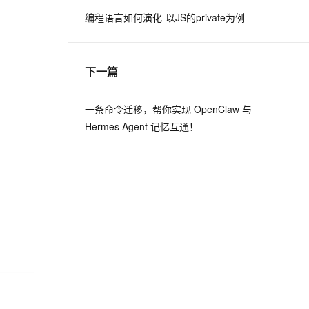
编程语言如何演化-以JS的private为例
息提取
与 AI 智能体进行实时音视频通话
从文本、图片、视频中提取结构化的属性信息
构建支持视频理解的 AI 音视频实时通话应用
下一篇
t.diy 一步搞定创意建站
构建大模型应用的安全防护体系
通过自然语言交互简化开发流程,全栈开发支持
通过阿里云安全产品对 AI 应用进行安全防护
一条命令迁移，帮你实现 OpenClaw 与
Hermes Agent 记忆互通！