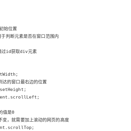
Deepseek-v4-pro
HappyHors
同享
万小智 AI 建站低至 15元/月
Qoder CN
AI 短剧/漫剧
云原生数据库 
快递物流查询
WordPress
成为服务伙
高校合作
点，立即开启云上创新
覆盖公网/内网、递归/权威、移动APP等全场景解析服务
送.CN域名，送备案服务码
基于千问大模型等，支持代码智能生成、研发智能问答
AI助力短剧
态智能体模型
旗舰 MoE 大模型，百万上下文与顶尖推理能力
图生视频，流
Ubuntu
服务生态伙伴
云工开物
企业应用
Works
Night Plan 支持 Qwen 3.8-Max
云原生大数据计算服务 MaxCompute
AI 办公
容器服务 Kub
NEW
GLM-5.2
Wan2.7-T
Red Hat
30+ 款产品免费体验
Data Agent 驱动的一站式 Data+AI 开发治理平台
夜间 5 折，Qwen/Meoo/TokenPlan 客户专享
面向分析的企业级SaaS模式云数据仓库
AI智能应用
提供一站式管
科研合作
视觉 Coding、空间感知、多模态思考等全面升级
1M上下文，专为长程任务能力而生
ERP
堂（旗舰版）
SUSE
智能客服
CRM
防护产品
2个月
自动承接线索
建站小程序
OA 办公系统
AI 应用构建
大模型原生
力提升
财税管理
模板建站
Qoder
大模型服务平台百炼-应用模版
HOT
NEW
面向真实软件
个人版上线、团队版降价；千问3.8-Max首发发尝鲜
丰富多元化的应用模版和解决方案
400电话
定制建站
万有无界
大模型服务平台百炼-智能体
方案
广告营销
模板小程序
的模型效果
灵活可视化地构建企业级 Agent
定制小程序
秒悟
人工智能平台 PAI
APP 开发
云端极速 AI 
新一代 AI 视频生成模型，深度适配广告营销等场景
AI Native 的算法工程平台，一站式完成建模、训练、推理服务部署
建站系统