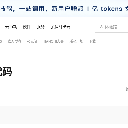
云市场
伙伴
服务
了解阿里云
践
官方博客
考认证
TIANCHI大赛
活动广场
下载
AI 特惠
数据与 API
成为产品伙伴
企业增值服务
最佳实践
价格计算器
AI 场景体
基础软件
产品伙伴合
阿里云认证
市场活动
配置报价
大模型
自助选配和估算价格
新方式
睿译宝，AI翻译排版一步到位
智启 AI 普惠权益
产品生态集成认证中心
企业支持计划
云上春晚
域名与网站
千问官方 MaaS 平台，为开发者和 Agent 而生，新用户赠送 1 亿 + tokens 额度
Qwen Aud
AI Coding
阿里云Maa
2026 阿里云
云服务器 E
为企业打
数据集
Windows
大模型认证
模型
NEW
NEW
代码
交付可用成果
值低价云产品抢先购
上传文档即自动完成翻译和格式还原
至高享 1亿+免费 tokens，加速 Al 应用落地
提供智能易用的域名与建站服务
智能编程，一键
安全可靠、
产品生态伙伴
专家技术服务
云上奥运之旅
弹性计算合作
阿里云中企出
手机三要素
宝塔 Linux
全部认证
价格优势
有专属领域专家
GLM-5.2：长任务时代开源旗舰模型
阿里云 OPC 创新助力计划
千问大模型
即刻拥有 DeepS
AI 电商营销
对象存储 O
大模型
产品生态伙伴工作台
企业增值服务台
云栖战略参考
云存储合作计
云栖大会
身份实名认证
CentOS
训练营
推动算力普惠，释放技术红利
最高返9万
多领域专家智能体,一键组建 AI 虚拟交付团队
快速构建应用程序和网站，即刻迈出上云第一步
至高百万元 Token 补贴，加速一人公司成长
多元化、高性能、安全可靠的大模型服务
真正可用的 1M 上下文,一次完成代码全链路开发
轻松解锁专属 Dee
从图文生成到
云上的中国
数据库合作计
活动全景
短信
Docker
图片和
站式影视创作平台
Hermes Agent，打造自进化智能体
Token Plan 模型订阅计划
数字证书管理服务（原SSL证书）
5 分钟轻松部署
AI 广告创作
无影云电脑
企业成长
NEW
信息公告
看见新力量
云网络合作计
OCR 文字识别
JAVA
证享300元代金券
可视化编排打通从文字构思到成片全链路闭环
全托管，含MySQL、PostgreSQL、SQL Server、MariaDB多引擎
自主进化，持久记忆，越用越聪明
Qwen3.8-Max 首发尝鲜，限时加量 10 倍，夜间低至2折
实现全站HTTPS，呈现可信的WEB访问
图文、视频一
随时随地安
魔搭 Mode
Kimi-K3
HappyHors
NEW
loud
服务实践
官网公告
金融模力时刻
Salesforce O
版
发票查验
全能环境
Claude Code + GStack 打造工程团队
千问办公，限时限量积分加倍
Qoder
低代码高效构
AI 建站
短信服务
型
NEW
作计划
Kimi 最新旗舰模型，长程编程与推理利器
让文字生成流
计划
创新中心
魔搭 ModelSc
健康状态
理服务
让AI从“聊天伙伴”进化为能干活的“数字员工”
安装技能 GStack，拥有专属 AI 工程团队
你的AI工作搭子，覆盖日常办公高频场景
面向真实软件的智能体编程平台
0 代码专业建
客户案例
天气预报查询
操作系统
态合作计划