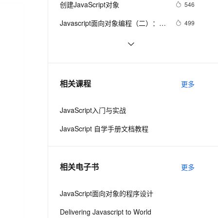
安全
创建JavaScript对象
我要投诉
e-1.1-I2V
Cosyvoice-V3-Flash
546
PolarDB
上云场景组合购
Milvus 弹性伸缩功能新增节
伴
漫剧创作，剧本、分镜、视频高效生成
100%兼容MySQL、PostgreSQL，兼容Oracle，支持集中和分布式
覆盖90%+业务场景，专享组合折扣价
点支持范围
畅自然，细节丰富
高表现力语音合成大模型，语音克隆听感自然
VPN
Javascript面向对象编程（二）：构
499
造函数的继承 by 阮一峰
ernetes 版 ACK
云聚AI 严选权益
AI 原生数据库服务发布
SSL 证书
js 的 slice方法
504
2V
Fun-ASR
，一键激活高效办公新体验
理容器应用的 K8s 服务
精选AI产品，从模型到应用全链提效
Agent 数据网关
文戏情感细腻自然，动作戏激烈拳拳到肉，实现更强表演能力
支持中英文自由切换，具备更强的噪声鲁棒性
堡垒机
How JavaScript Work.
640
AI 用量加速计划
云原生数据库 PolarDB
防火墙
、识别商机，让客服更高效、服务更出色。
Ajax学习-Javascript实例1
新老同享，达量后返
Agentic Database 发布
1
相关课程
更多
主机安全
应用
JavaScript入门与实战
千问办公
NEW
AI 应用及服务市场
的智能体编程平台
一站式AI生产力平台
JavaScript 自学手册文档教程
AI 应用
伶鹊
企业级人与Agent协作平台，接入和调度多个数字员工
智能客服平台，对话机器人、对话分析、智能外呼
大模型
相关电子书
更多
大模型服务平台百炼 - 全妙
自然语言处理
应用创作平台
多模态内容创作工具，已接入 DeepSeek
JavaScript面向对象的程序设计
数据标注
机器学习
Delivering Javascript to World