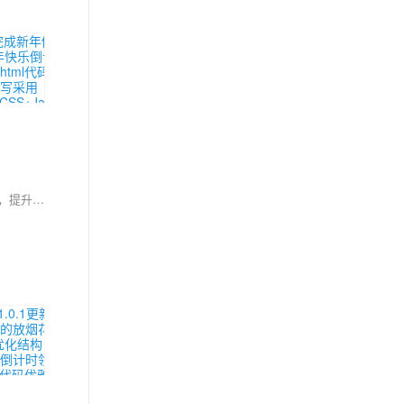
Terser 是一款广泛应用于前端开发的 JavaScript 解析器和压缩工具，常被视为 Uglify-es 的替代品。它不仅能高效压缩代码体积，还能优化代码逻辑，提升可靠性。例如，在调试中发现，Terser 压缩后的代码对删除功能确认框逻辑进行了优化。常用参数包括 `compress`（启用压缩）、`mangle`（变量名混淆）和 `output`（输出配置）。更多高级用法可参考官方文档。