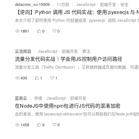
delacroix_xu-15509
|
11月前
|
JavaScript
前端开发
安全
【逆向】Python 调用 JS 代码实战：使用 pyexecjs 与 N
1861
0
0
云流雨洄
|
JavaScript
前端开发
算法
流量分发代码实战｜学会用JS控制用户访问路径
409
1
1
蓝易云
|
存储
JavaScript
前端开发
在NodeJS中使用npm包进行JS代码的混淆加密
1458
9
9