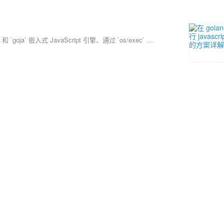
本文介绍了在 Golang 中执行 JavaScript 代码的四种方法：使用 `otto` 和 `goja` 嵌入式 JavaScript 引擎、通过 `os/exec` 调用 Node.js 外部进程以及使用 WebView 嵌入浏览器。每种方法都有其适用场景，如嵌入简单脚本、运行复杂 Node.js 脚本或在桌面应用中显示 Web 内容。