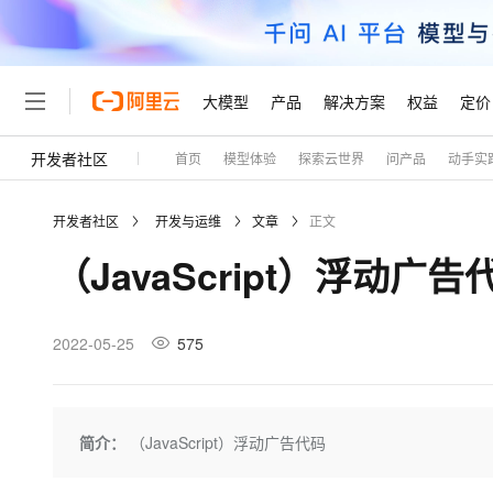
大模型
产品
解决方案
权益
定价
开发者社区
首页
模型体验
探索云世界
问产品
动手实
大模型
产品
解决方案
权益
定价
云市场
伙伴
服务
了解阿里云
精选产品
精选解决方案
普惠上云
产品定价
精选商城
成为销售伙伴
售前咨询
为什么选择阿里云
千问AI平台
开发者社区
开发与运维
文章
正文
了解云产品的定价详情
大模型服务平台百炼
千问办公，解锁你的工作
普惠上云 官方力荐
分销伙伴
在线服务
网站建设
什么是云计算
大
（JavaScript）浮动广告
大模型服务与应用平台
企业级Agent产品，直接
云服务器38元/年起，超
咨询伙伴
多端小程序
技术领先
云上成本管理
售后服务
轻量应用服务器
Agency Agents：拥
官方推荐返现计划
大模型
精选产品
精选解决方案
Salesforce 国际版订阅
稳定可靠
管理和优化成本
推荐新用户得奖励，单订单
销售伙伴合作计划
2022-05-25
575
自助服务
友盟天域
安全合规
人工智能与机器学习
AI
文本生成
云数据库 RDS
HappyHorse 打造一
云工开物
无影生态合作计划
在线服务
观测云
分析师报告
高校专属算力普惠，学生认
计算
互联网应用开发
Qwen3.8-Max
HOT
Salesforce On Alibaba C
工单服务
Tuya 物联网平台阿里云
研究报告与白皮书
人工智能平台 PAI
快速拥有专属 OpenClaw
简介：
（JavaScript）浮动广告代码
大模
Consulting Partner 合
大数据
容器
智能体时代全能旗舰模型
免费试用
短信专区
一站式AI开发、训练和推
蓝凌 OA
AI 大模型销售与服务生
现代化应用