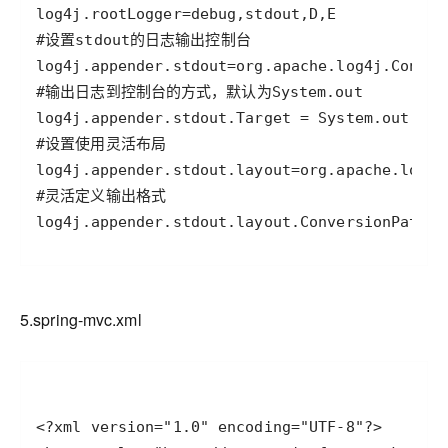
log4j.appender.stdout.layout.ConversionPatter
5.spring-mvc.xml