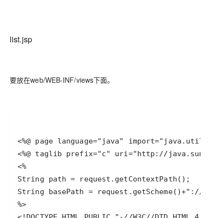
list.jsp
要放在web/WEB-INF/views下面。