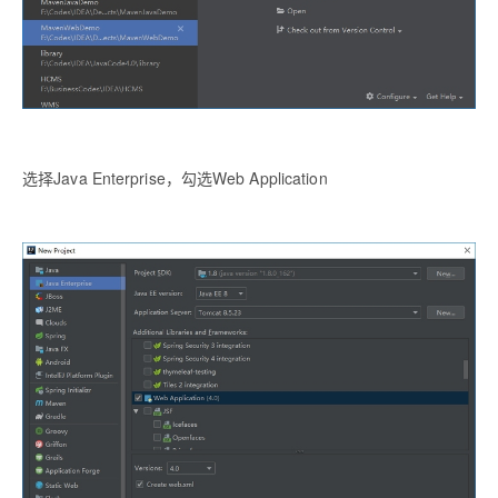
选择Java Enterprise，勾选Web Application