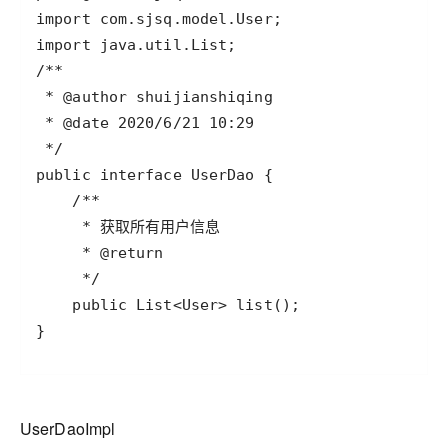
UserDaoImpl