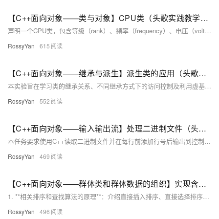
【C++面向对象——类与对象】CPU类（头歌实践教学平台习题）【合集】
声明一个CPU类，包含等级（rank）、频率（frequency）、电压（voltage）等属性，以及两个公有成员函数run、stop。根据提示，在右侧编辑器补充代码，平台会对你编写的代码进行测试。​ 相关知识 类的声明和使用。 类的声明和对象的声明。 构造函数和析构函数的执行。 一、类的声明和使用 1.类的声明基础 在C++中，类是创建对象的蓝图。类的声明定义了类的成员，包括数据成员（变量）和成员函数（方法）。一个简单的类声明示例如下： classMyClass{ public: int
RossyYan
615
【C++面向对象——继承与派生】派生类的应用（头歌实践教学平台习题）【合集】
本实验旨在学习类的继承关系、不同继承方式下的访问控制及利用虚基类解决二义性问题。主要内容包括： 1. **类的继承关系基础概念**：介绍继承的定义及声明派生类的语法。 2. **不同继承方式下对基类成员的访问控制**：详细说明`public`、`private`和`protected`继承方式对基类成员的访问权限影响。 3. **利用虚基类解决二义性问题**：解释多继承中可能出现的二义性及其解决方案——虚基类。 实验任务要求从`people`类派生出`student`、`teacher`、`graduate`和`TA`类，添加特定属性并测试这些类的功能。最终通过创建教师和助教实例，验证代码
RossyYan
552
【C++面向对象——输入输出流】处理二进制文件（头歌实践教学平台习题）【合集】
本任务要求使用C++读取二进制文件并在每行前添加行号后输出到控制台。主要内容包括： 1. **任务描述**：用二进制方式打开指定文件，为每一行添加行号并输出。 2. **相关知识**： - 流类库中常用的类及其成员函数（如`iostream`、`fstream`等）。 - 标准输入输出及格式控制（如`cin`、`cout`和`iomanip`中的格式化函数）。 - 文件的应用方法（文本文件和二进制文件的读写操作）。 3. **编程要求**：编写程序，通过命令行参数传递文件名，使用`getline`读取数据并用`cout`输出带行号的内容。 4. **实验步骤**：参考实验指
RossyYan
469
【C++面向对象——群体类和群体数据的组织】实现含排序功能的数组类（头歌实践教学平台习题）【合集】
1. **相关排序和查找算法的原理**：介绍直接插入排序、直接选择排序、冒泡排序和顺序查找的基本原理及其实现代码。 2. **C++ 类与成员函数的定义**：讲解如何定义`Array`类，包括类的声明和实现，以及成员函数的定义与调用。 3. **数组作为类的成员变量的处理**：探讨内存管理和正确访问数组元素的方法，确保在类中正确使用动态分配的数组。 4. **函数参数传递与返回值处理**：解释排序和查找函数的参数传递方式及返回值处理，确保函数功能正确实现。 通过掌握这些知识，可以顺利地将排序和查找算法封装到`Array`类中，并进行测试验证。编程要求是在右侧编辑器补充代码以实现三种排序算法
RossyYan
496