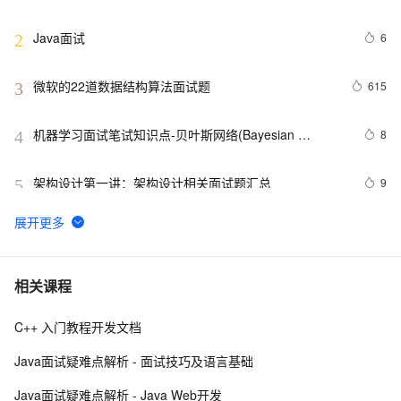
问(上)
Java面试
6
2
微软的22道数据结构算法面试题
615
3
机器学习面试笔试知识点-贝叶斯网络(Bayesian 
8
4
Network) 、马尔科夫(Markov) 和主题模型(T M)1
架构设计第一讲：架构设计相关面试题汇总
9
5
揭秘CSS布局神器：vw/vh、rem、%与px大PK，掌握它
5
6
们，让你的网页设计秒变高大上，面试难题迎刃而解！
Python深度学习面试：CNN、RNN与Transformer详解
11
7
相关课程
C++ 入门教程开发文档
10年Java面试总结：Java程序员面试必备的面试技巧
5
8
Java面试疑难点解析 - 面试技巧及语言基础
Google 历年笔试面试30题
9
9
Java面试疑难点解析 - Java Web开发