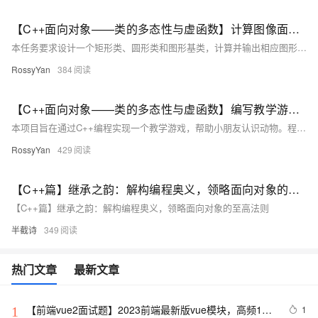
【C++面向对象——类的多态性与虚函数】计算图像面积（头歌实践教学平台习题）【合集】
本任务要求设计一个矩形类、圆形类和图形基类，计算并输出相应图形面积。相关知识点包括纯虚函数和抽象类的使用。 **目录：** - 任务描述 - 相关知识 - 纯虚函数 - 特点 - 使用场景 - 作用 - 注意事项 - 相关概念对比 - 抽象类的使用 - 定义与概念 - 使用场景 - 编程要求 - 测试说明 - 通关代码 - 测试结果 **任务概述：** 1. **图形基类（Shape）**：包含纯虚函数 `void PrintArea()`。 2. **矩形类（Rectangle）**：继承 Shape 类，重写 `Print
RossyYan
384
【C++面向对象——类的多态性与虚函数】编写教学游戏：认识动物（头歌实践教学平台习题）【合集】
本项目旨在通过C++编程实现一个教学游戏，帮助小朋友认识动物。程序设计了一个动物园场景，包含Dog、Bird和Frog三种动物。每个动物都有move和shout行为，用于展示其特征。游戏随机挑选10个动物，前5个供学习，后5个用于测试。使用虚函数和多态实现不同动物的行为，确保代码灵活扩展。此外，通过typeid获取对象类型，并利用strstr辅助判断类型。相关头文件如&lt;string&gt;、&lt;cstdlib&gt;等确保程序正常运行。最终，根据小朋友的回答计算得分，提供互动学习体验。 - **任务描述**：编写教学游戏，随机挑选10个动物进行展示与测试。 - **类设计**：基类
RossyYan
429
【C++篇】继承之韵：解构编程奥义，领略面向对象的至高法则
【C++篇】继承之韵：解构编程奥义，领略面向对象的至高法则
半截诗
349
热门文章
最新文章
【前端vue2面试题】2023前端最新版vue模块，高频17
1
1