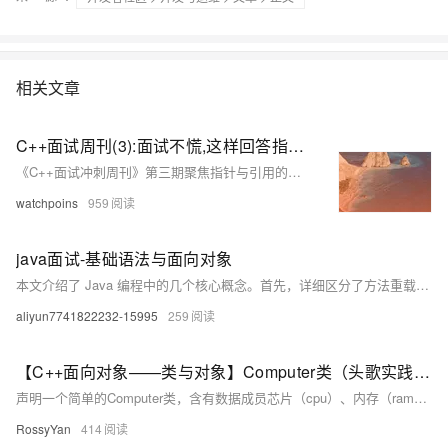
相关文章
C++面试周刊(3):面试不慌,这样回答指针与引用，青铜秒变王者
《C++面试冲刺周刊》第三期聚焦指针与引用的区别，从青铜到王者级别面试回答解析，助你21天系统备战，直击高频考点，提升实战能力，轻松应对大厂C++面试。
watchpoins
959
java面试-基础语法与面向对象
本文介绍了 Java 编程中的几个核心概念。首先，详细区分了方法重载与重写的定义、发生阶段及规则；其次，分析了 `==` 与 `equals` 的区别，强调了基本类型和引用类型的比较方式；接着，对比了 `String`、`StringBuilder` 和 `StringBuffer` 的特性，包括线程安全性和性能差异；最后，讲解了 Java 异常机制，包括自定义异常的实现以及常见非检查异常的类型。这些内容对理解 Java 面向对象编程和实际开发问题解决具有重要意义。
aliyun7741822232-15995
259
【C++面向对象——类与对象】Computer类（头歌实践教学平台习题）【合集】
声明一个简单的Computer类，含有数据成员芯片（cpu）、内存（ram）、光驱（cdrom）等等，以及两个公有成员函数run、stop。只能在类的内部访问。这是一种数据隐藏的机制，用于保护类的数据不被外部随意修改。根据提示，在右侧编辑器补充代码，平台会对你编写的代码进行测试。成员可以在派生类（继承该类的子类）中访问。成员，在类的外部不能直接访问。可以在类的外部直接访问。为了完成本关任务，你需要掌握。
RossyYan
414