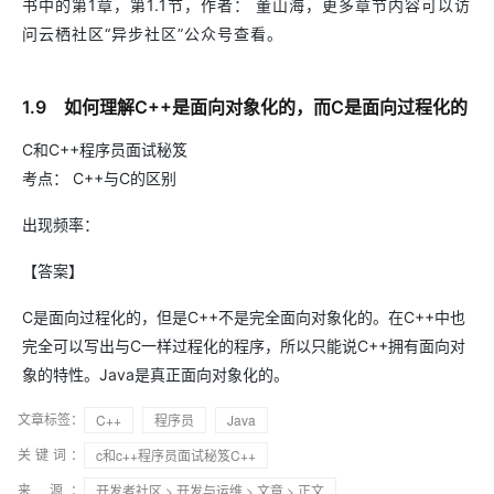
书中的第1章，第1.1节，作者： 董山海，更多章节内容可以访
问云栖社区“异步社区”公众号查看。
1.9 如何理解C++是面向对象化的，而C是面向过程化的
C和C++程序员面试秘笈
考点： C++与C的区别
出现频率：
【答案】
C是面向过程化的，但是C++不是完全面向对象化的。在C++中也
完全可以写出与C一样过程化的程序，所以只能说C++拥有面向对
象的特性。Java是真正面向对象化的。
文章标签：
C++
程序员
Java
关键词：
c和c++程序员面试秘笈C++
来 源：
开发者社区
>
开发与运维
>
文章
> 正文