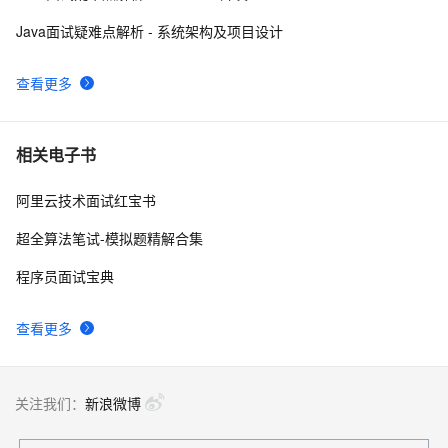
【Spring Boot自动装配原理详解与常见面试题】—— 每
7
10
Java面试疑难点解析 - 系统架构及项目设计
天一点小知识（下）
查看更多
相关电子书
阿里云技术面试红宝书
超全算法笔试-模拟题精解合集
程序员面试宝典
查看更多
关注我们：
新浪微博