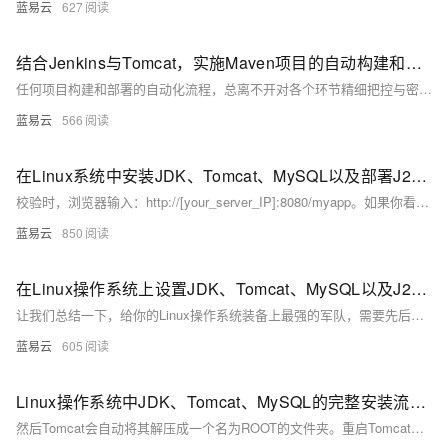
蓝易云
627
结合Jenkins与Tomcat，实施Maven项目的自动构建和部署流程。
任何项目构建和部署的自动化流程，总离不开对各个环节精细把控与密切配合。涉及到源代码管理、构建工具、持续集成服务器以及最终的运行时环境的协调。通过上述简洁实用的步骤，可以实现Maven项目从源代码到运行状态的无缝过渡，进而提升软件开发的效率与质量。
蓝易云
566
在Linux系统中安装JDK、Tomcat、MySQL以及部署J2EE后端接口
校验时，浏览器输入：http://[your_server_IP]:8080/myapp。如果你看到你的应用的欢迎页面，恭喜你，一切都已就绪。
蓝易云
850
在Linux操作系统上设置JDK、Tomcat、MySQL以及J2EE后端接口的部署步骤
让我们总结一下，给你的Linux操作系统装备上最强的军队，需要先后装备好JDK的弓箭，布置好Tomcat的阵地，再把MySQL的物资原料准备好，最后部署好J2EE攻城车，那就准备好进军吧，你的Linux军团，无人可挡！
蓝易云
605
Linux操作系统中JDK、Tomcat、MySQL的完整安装流程以及J2EE后端接口的部署
然后Tomcat会自动将其解压成一个名为ROOT的文件夹。重启Tomcat，让新“植物”适应新环境。访问http://localhost:8080/yourproject看到你的项目页面，说明“植物”种植成功。