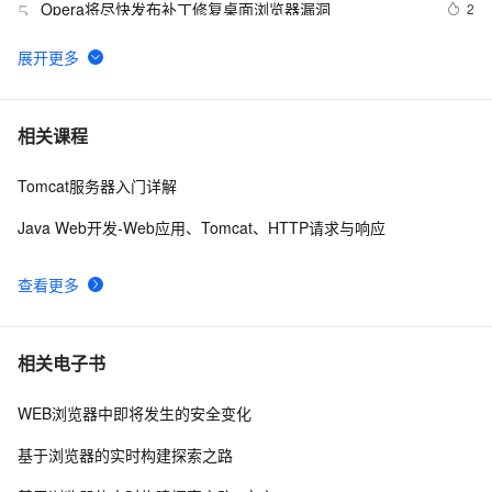
Opera将尽快发布补丁修复桌面浏览器漏洞
2
5
采用QWebEngineView引擎设计web浏览器
4
6
JS-检测浏览器类型及版本
458
7
相关课程
Tomcat服务器入门详解
安全麻烦不断 Mozilla再次推迟火狐浏览器3.1版发布
1
8
Java Web开发-Web应用、Tomcat、HTTP请求与响应
在 Linux 服务器中创建假桌面运行模拟浏览器有头模式
6
9
查看更多
HTML利用Table使得内容在浏览器中横向、垂直居中
3
10
相关电子书
WEB浏览器中即将发生的安全变化
基于浏览器的实时构建探索之路