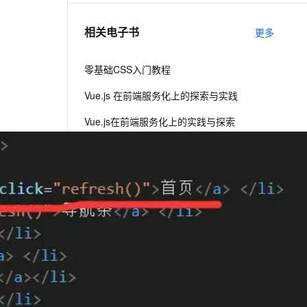
相关电子书
更多
息提取
与 AI 智能体进行实时音视频通话
从文本、图片、视频中提取结构化的属性信息
构建支持视频理解的 AI 音视频实时通话应用
零基础CSS入门教程
t.diy 一步搞定创意建站
构建大模型应用的安全防护体系
Vue.js 在前端服务化上的探索与实践
通过自然语言交互简化开发流程,全栈开发支持
通过阿里云安全产品对 AI 应用进行安全防护
Vue.js在前端服务化上的实践与探索
下一篇
一条命令迁移，帮你实现 OpenClaw 与
Hermes Agent 记忆互通！