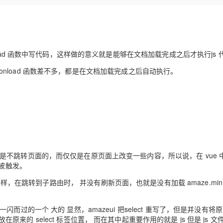
Deepseek-v4-pro
HappyHors
同享
万小智 AI 建站低至 15元/月
Qoder CN
AI 短剧/漫剧
云原生数据库 
快递物流查询
WordPress
成为服务伙
高校合作
点，立即开启云上创新
覆盖公网/内网、递归/权威、移动APP等全场景解析服务
送.CN域名，送备案服务码
基于千问大模型等，支持代码智能生成、研发智能问答
AI助力短剧
态智能体模型
旗舰 MoE 大模型，百万上下文与顶尖推理能力
图生视频，流
Ubuntu
服务生态伙伴
云工开物
企业应用
Works
Night Plan 支持 Qwen 3.8-Max
云原生大数据计算服务 MaxCompute
AI 办公
容器服务 Kub
NEW
GLM-5.2
Wan2.7-T
Red Hat
30+ 款产品免费体验
Data Agent 驱动的一站式 Data+AI 开发治理平台
夜间 5 折，Qwen/Meoo/TokenPlan 客户专享
面向分析的企业级SaaS模式云数据仓库
AI智能应用
提供一站式管
科研合作
 再onload 函数中写代码，这样做的意义就是能够在文档加载完成之后才执行js 
视觉 Coding、空间感知、多模态思考等全面升级
1M上下文，专为长程任务能力而生
ERP
堂（旗舰版）
SUSE
智能客服
样写的作用和onload 函数差不多，都是在文档加载完成之后自动执行。
CRM
防护产品
2个月
自动承接线索
建站小程序
OA 办公系统
AI 应用构建
大模型原生
力提升
财税管理
模板建站
Qoder
大模型服务平台百炼-应用模版
HOT
NEW
面向真实软件
个人版上线、团队版降价；千问3.8-Max首发发尝鲜
丰富多元化的应用模版和解决方案
400电话
定制建站
万有无界
大模型服务平台百炼-智能体
方案
广告营销
模板小程序
，实际上是不跳转页面的，而仅仅是在原页面上改变一些内容，所以说，在 vue 
的模型效果
灵活可视化地构建企业级 Agent
有被触发。
定制小程序
秒悟
人工智能平台 PAI
() {}) 也是一样，在跳转到子路由时， 并没有刷新页面，也就是没有加载 amaze.min.
APP 开发
云端极速 AI 
新一代 AI 视频生成模型，深度适配广告营销等场景
AI Native 的算法工程平台，一站式完成建模、训练、推理服务部署
建站系统
过的一个 大的 显然，amazeui 把select 重写了，但是并没有将
放在原来的 select 标签位置， 而在其中起重要作用的就是 js 但是 js 