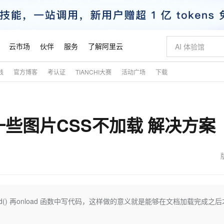
云市场
伙伴
服务
了解阿里云
践
官方博客
考认证
TIANCHI大赛
活动广场
下载
AI 特惠
数据与 API
成为产品伙伴
企业增值服务
最佳实践
价格计算器
AI 场景体
基础软件
产品伙伴合
阿里云认证
市场活动
配置报价
大模型
自助选配和估算价格
新方式
睿译宝，AI翻译排版一步到位
智启 AI 普惠权益
产品生态集成认证中心
企业支持计划
云上春晚
域名与网站
千问官方 MaaS 平台，为开发者和 Agent 而生，新用户赠送 1 亿 + tokens 额度
Qwen Aud
AI Coding
阿里云Maa
2026 阿里云
云服务器 E
为企业打
数据集
Windows
大模型认证
模型
NEW
NEW
一些图片CSS不加载 解决方案
交付可用成果
值低价云产品抢先购
上传文档即自动完成翻译和格式还原
至高享 1亿+免费 tokens，加速 Al 应用落地
提供智能易用的域名与建站服务
智能编程，一键
安全可靠、
产品生态伙伴
专家技术服务
云上奥运之旅
弹性计算合作
阿里云中企出
手机三要素
宝塔 Linux
全部认证
价格优势
有专属领域专家
GLM-5.2：长任务时代开源旗舰模型
阿里云 OPC 创新助力计划
千问大模型
即刻拥有 DeepS
AI 电商营销
对象存储 O
大模型
产品生态伙伴工作台
企业增值服务台
云栖战略参考
云存储合作计
云栖大会
身份实名认证
CentOS
训练营
推动算力普惠，释放技术红利
最高返9万
多领域专家智能体,一键组建 AI 虚拟交付团队
快速构建应用程序和网站，即刻迈出上云第一步
至高百万元 Token 补贴，加速一人公司成长
多元化、高性能、安全可靠的大模型服务
真正可用的 1M 上下文,一次完成代码全链路开发
轻松解锁专属 Dee
从图文生成到
云上的中国
数据库合作计
活动全景
短信
Docker
图片和
站式影视创作平台
Hermes Agent，打造自进化智能体
Token Plan 模型订阅计划
数字证书管理服务（原SSL证书）
5 分钟轻松部署
AI 广告创作
无影云电脑
企业成长
NEW
信息公告
看见新力量
云网络合作计
OCR 文字识别
JAVA
证享300元代金券
可视化编排打通从文字构思到成片全链路闭环
全托管，含MySQL、PostgreSQL、SQL Server、MariaDB多引擎
自主进化，持久记忆，越用越聪明
Qwen3.8-Max 首发尝鲜，限时加量 10 倍，夜间低至2折
实现全站HTTPS，呈现可信的WEB访问
图文、视频一
随时随地安
魔搭 Mode
Kimi-K3
HappyHors
NEW
loud
服务实践
官网公告
金融模力时刻
Salesforce O
版
发票查验
全能环境
Claude Code + GStack 打造工程团队
千问办公，限时限量积分加倍
Qoder
低代码高效构
AI 建站
短信服务
load() 再onload 函数中写代码，这样做的意义就是能够在文档加载完成之
型
NEW
作计划
Kimi 最新旗舰模型，长程编程与推理利器
让文字生成流
计划
创新中心
魔搭 ModelSc
健康状态
理服务
让AI从“聊天伙伴”进化为能干活的“数字员工”
安装技能 GStack，拥有专属 AI 工程团队
你的AI工作搭子，覆盖日常办公高频场景
面向真实软件的智能体编程平台
0 代码专业建
客户案例
天气预报查询
操作系统
态合作计划