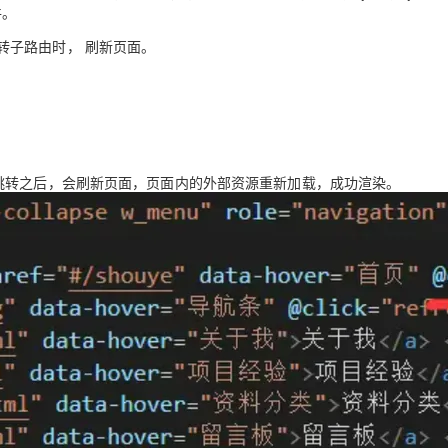
件。
在跳转子路由时， 刷新页面。
AI 应用
10分钟微调：让0.6B模型媲美235B模
多模态数据信
型
依托云原生高可用架构,实现Dify私有化部署
用1%尺寸在特定领域达到大模型90%以上效果
一个 AI 助手
超强辅助，Bol
即刻拥有 DeepSeek-R1 满血版
在企业官网、通讯软件中为客户提供 AI 客服
多种方案随心选，轻松解锁专属 DeepSeek
， 在页面跳转之后，会刷新页面，页面内的外部资源重新加载，成功渲染。