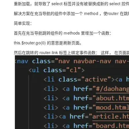
大模型解决方案
重新加载，就导致了 select 标签并没有被替换成新的 select 控
迁移与运维管理
解决方案
在充当导航的组件中添加一个 method ，使router 
快速部署 Dify，高效搭建 
简单实现：
专有云
首先在充当导航跳转组件的 methods 里增加一个函数：
10 分钟在聊天系统中增加
this.$router.go(0) 的意思是刷新页面。
然后在跳转的 router-link 标签上绑定事件函数： 这样