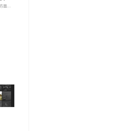
本文深入探讨了CSS媒体查询在移动端开发中的应用，介绍了媒体查询的基本概念、常见条件及其在响应式布局、导航菜单、图片优化和字体调整等方面的具体应用。通过实际案例分析和注意事项的讨论，旨在帮助开发者更好地理解和运用媒体查询，提升移动端用户体验。