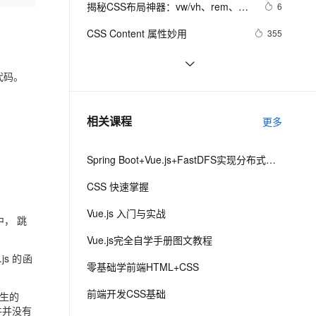
安全
html5+div+CSS+JavaScript-优雅草卓
揭秘CSS布局神器：vw/vh、rem、%
我要投诉
e-1.1-I2V
Cosyvoice-V3-Flash
6
PolarDB
上云场景组合购
Milvus 弹性伸缩功能新增节
伴
伊凡-做一条关于新年的代码分享给你
与px大PK，掌握它们，让你的网页设
漫剧创作，剧本、分镜、视频高效生成
100%兼容MySQL、PostgreSQL，兼容Oracle，支持集中和分布式
覆盖90%+业务场景，专享组合折扣价
点支持范围
畅自然，细节丰富
高表现力语音合成大模型，语音克隆听感自然
VPN
CSS Content 属性妙用
355
们-为了C站的分拼一下子
计秒变高大上，面试难题迎刃而解！
ernetes 版 ACK
云聚AI 严选权益
AI 原生数据库服务发布
SSL 证书
CSS重构：样式表性能调优
700
2V
Fun-ASR
，一键激活高效办公新体验
理容器应用的 K8s 服务
精选AI产品，从模型到应用全链提效
Agent 数据网关
代码。
文戏情感细腻自然，动作戏激烈拳拳到肉，实现更强表演能力
支持中英文自由切换，具备更强的噪声鲁棒性
堡垒机
网页标准化:CSS代码缩写精简实例
5
AI 用量加速计划
云原生数据库 PolarDB
防火墙
、识别商机，让客服更高效、服务更出色。
uni-app学习笔记-引入全局uni.css和
新老同享，达量后返
Agentic Database 发布
4
相关课程
更多
flex布局（七）
主机安全
应用
Spring Boot+Vue.js+FastDFS实现分布式图片服务器
千问办公
NEW
AI 应用及服务市场
的智能体编程平台
一站式AI生产力平台
CSS 快速掌握
AI 应用
伶鹊
Vue.js 入门与实战
中， 跳
企业级人与Agent协作平台，接入和调度多个数字员工
智能客服平台，对话机器人、对话分析、智能外呼
大模型
Vue.js完全自学手册图文教程
大模型服务平台百炼 - 全妙
自然语言处理
js 的函
零基础学前端HTML+CSS
应用创作平台
多模态内容创作工具，已接入 DeepSeek
数据标注
前端开发CSS基础
原生的
机器学习
文件并没有