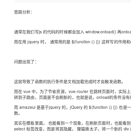
存储
天池大赛
Qwen3.7-Plus
云解析DNS
解决方案免费试用 新老
电子合同
最高领取价值200元试用
能看、能想、能动手的多模
安全
思路分析：
网络与CDN
AI 算法大赛
畅捷通
大数据开发治理平台 Data
AI 产品 免费试用
网络
安全
云开发大赛
Qwen3-VL-Plus
Tableau 订阅
1亿+ 大模型 tokens 和 
通常在我们写js 的代码的时候都会加入 window.onload()
可观测
入门学习赛
中间件
AI空中课堂在线直播课
云防火墙
140+云产品 免费试用
而在用 jquery 时， 通常用的是 $(function () {}) 这
上云与迁云
云原生的云上边界网络安全
产品新客免费试用，最长1
数据库
生态解决方案
大模型服务
企业出海
大模型ACA认证体验
大数据计算
问题出现了：
助力企业全员 AI 认知与能
行业生态解决方案
千问AI平台-Token Plan
政企业务
媒体服务
开发者生态解决方案
这就导致了函数的执行条件是文档加载完成时才会触发函数。
企业服务与云通信
千问AI平台-模型体验
AI 开发和 AI 应用解决
而在 vue 中，为了节省资源，vue-router 在跳转页面时
在线体验全尺寸、多种模态
域名与网站
转到子路由，页面是不会刷新的，也就是说，onload的条件没
Happy 系列大模型
而 amazeui 是基于jquery 的，jQuery 的 $(function 
终端用户计算
数。
Serverless
其实在模板里面， 也能看到一个现象，在刷新页面时，也能看到一闪而
select 标签改变，而是将其隐藏， 狸猫换太子，将一个新的 div 
开发工具