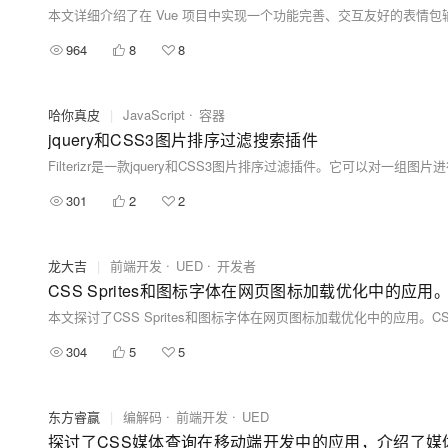
964
8
8
哈你真皮
|
JavaScript
容器
jquery和CSS3图片排序过滤搜索插件
301
2
2
龙大吉
|
前端开发
UED
开发者
CSS Sprites和图标字体在网页图标加载优化中的应用。
304
5
5
东方睿赢
|
编解码
前端开发
UED