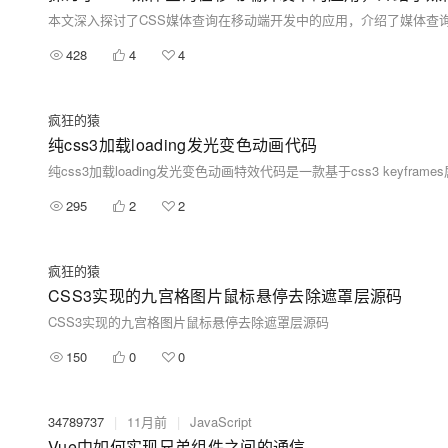
428
4
4
疯狂的猿
纯css3加载loading发光变色动画代码
纯css3加载loading发光变色动画特效代码是一款基于css3 keyfra
295
2
2
疯狂的猿
CSS3实现的九宫格图片鼠标悬停去除遮罩层源码
CSS3实现的九宫格图片鼠标悬停去除遮罩层源码
150
0
0
34789737
|
11月前
|
JavaScript
Vue中如何实现兄弟组件之间的通信