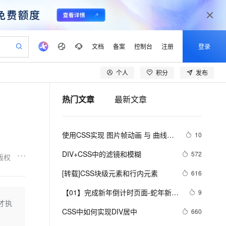
文档
备案
控制台
注册
登录
个人
积分
发布
验
作计划
器
AI 活动
专业服务
服务伙伴合作计划
开发者社区
加入我们
产品动态
服务平台百炼
阿里云 OPC 创新助力计划
热门文章
最新文章
一站式生成采购清单，支持单品或批量购买
io：打造专属 AI 语音助手
S产品伙伴计划（繁花）
峰会
CS
造的大模型服务与应用开发平台
一句话生成原生可编辑精美 PPT 文稿
AI 生产力先锋
Al MaaS 服务伙伴赋能合作
域名
博文
Careers
至高可申请百万元
Qwen3.8-Max 模型上线
开启高性价比 AI 编程新体验
弹性可伸缩的云计算服务
Qwen-Audio-3.0-Realtime 端到端实时语音角色扮演
输入一句话想法, 轻松生成专业的 PPT
先锋实践拓展 AI 生产力的边界
Token 补贴，五大权
计划
海大会
伙伴信用分合作计划
商标
问答
社会招聘
使用CSS实现 图片帧动画 与 曲线运
10
益加速 OPC 成功
eek-V4-Pro
SS
一键部署幻兽帕鲁游戏服务器
飞天发布时刻
HOT
Open Search 向量检索版支
划
备案
电子书
校园招聘
动
pSeek-V4-Pro
视频创作，一键激活电商全链路生产力
稳定、安全、高性价比、高性能的云存储服务
一键购买专属联机服务器，轻松开启游戏
所见，即是所愿
持视频检索 Pipeline 功能
更多支持
DIV+CSS中的滤镜和模糊
572
版权
划
公司注册
镜像站
视频生成
语音识别与合成
专属 QwenPaw
漫剧工坊：一站式动画创作平台
AI 实训营
HOT
应用身份服务 (IDaaS)
[转载]CSS块级元素和行内元素
616
合作伙伴培训与认证
划
上云迁移
站生成，高效打造优质广告素材
全接入的云上超级电脑
从聊天伙伴进化为能主动干活的本地数字员工
快速生产连贯的高质量长漫剧
从基础到进阶，Agent 创客手把手教你
OpenClaw 管理能力上线
lScope
我要反馈
e-1.1-T2V
Qwen3-TTS-Flash
【01】完成新年倒计时页面-蛇年新年
9
查询合作伙伴
n Alibaba Cloud ISV 合作
代维服务
建企业门户网站
10 分钟搭建微信、支付宝小程序
后才执
MaxCompute MaxFrame 提
快乐倒计时领取礼物放烟花html代码
畅细腻的高质量视频
离线语音合成大模型，多语言方言自适应，低延迟高稳定
创新加速
CSS中如何实现DIV居中
ope
登录合作伙伴管理后台
660
我要建议
站，无忧落地极速上线
以可视化方式快速构建移动和 PC 门户网站
国内短信简单易用，安全可靠，秒级触达，全球覆盖200+国家和地区。
高效部署网站，快速应用到小程序
供自动弹性内存功能
优雅草科技央千澈写采用