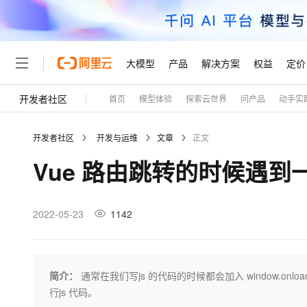
大模型
产品
解决方案
权益
定价
开发者社区
首页
模型体验
探索云世界
问产品
动手实
大模型
产品
解决方案
权益
定价
云市场
伙伴
服务
了解阿里云
精选产品
精选解决方案
普惠上云
产品定价
精选商城
成为销售伙伴
售前咨询
为什么选择阿里云
千问AI平台
开发者社区
开发与运维
文章
正文
了解云产品的定价详情
大模型服务平台百炼
千问办公，解锁你的工作
普惠上云 官方力荐
分销伙伴
在线服务
网站建设
什么是云计算
大
Vue 路由跳转的时候遇到
大模型服务与应用平台
企业级Agent产品，直接
云服务器38元/年起，超
咨询伙伴
多端小程序
技术领先
云上成本管理
售后服务
轻量应用服务器
Agency Agents：拥
官方推荐返现计划
大模型
精选产品
精选解决方案
Salesforce 国际版订阅
稳定可靠
管理和优化成本
推荐新用户得奖励，单订单
销售伙伴合作计划
2022-05-23
1142
自助服务
友盟天域
安全合规
人工智能与机器学习
AI
文本生成
云数据库 RDS
HappyHorse 打造一
云工开物
无影生态合作计划
在线服务
观测云
分析师报告
高校专属算力普惠，学生认
计算
互联网应用开发
Qwen3.8-Max
HOT
Salesforce On Alibaba C
工单服务
Tuya 物联网平台阿里云
研究报告与白皮书
人工智能平台 PAI
快速拥有专属 OpenClaw
简介：
通常在我们写js 的代码的时候都会加入 window.on
大模
Consulting Partner 合
大数据
容器
智能体时代全能旗舰模型
免费试用
短信专区
一站式AI开发、训练和推
行js 代码。
蓝凌 OA
AI 大模型销售与服务生
现代化应用