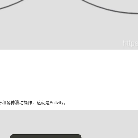
AI 应用
10分钟微调：让0.6B模型媲美235B模
多模态数据信
型
依托云原生高可用架构,实现Dify私有化部署
用1%尺寸在特定领域达到大模型90%以上效果
一个 AI 助手
超强辅助，Bol
即刻拥有 DeepSeek-R1 满血版
在企业官网、通讯软件中为客户提供 AI 客服
多种方案随心选，轻松解锁专属 DeepSeek
和各种滑动操作，这就是Activity。