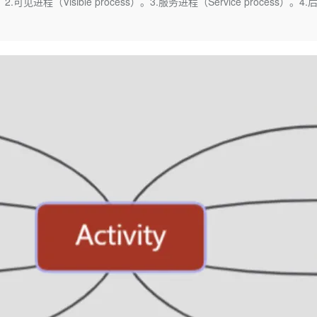
.可见进程（Visible process）。3.服务进程（Service process）。4.
Deepseek-v4-pro
HappyHors
同享
万小智 AI 建站低至 15元/月
Qoder CN
AI 短剧/漫剧
云原生数据库 
快递物流查询
WordPress
成为服务伙
高校合作
点，立即开启云上创新
覆盖公网/内网、递归/权威、移动APP等全场景解析服务
送.CN域名，送备案服务码
基于千问大模型等，支持代码智能生成、研发智能问答
AI助力短剧
态智能体模型
旗舰 MoE 大模型，百万上下文与顶尖推理能力
图生视频，流
Ubuntu
服务生态伙伴
云工开物
企业应用
Works
Night Plan 支持 Qwen 3.8-Max
云原生大数据计算服务 MaxCompute
AI 办公
容器服务 Kub
NEW
GLM-5.2
Wan2.7-T
Red Hat
30+ 款产品免费体验
Data Agent 驱动的一站式 Data+AI 开发治理平台
夜间 5 折，Qwen/Meoo/TokenPlan 客户专享
面向分析的企业级SaaS模式云数据仓库
AI智能应用
提供一站式管
科研合作
视觉 Coding、空间感知、多模态思考等全面升级
1M上下文，专为长程任务能力而生
ERP
堂（旗舰版）
SUSE
智能客服
CRM
防护产品
2个月
自动承接线索
建站小程序
OA 办公系统
AI 应用构建
大模型原生
力提升
财税管理
模板建站
Qoder
大模型服务平台百炼-应用模版
HOT
NEW
面向真实软件
个人版上线、团队版降价；千问3.8-Max首发发尝鲜
丰富多元化的应用模版和解决方案
400电话
定制建站
万有无界
大模型服务平台百炼-智能体
方案
广告营销
模板小程序
的模型效果
灵活可视化地构建企业级 Agent
定制小程序
秒悟
人工智能平台 PAI
APP 开发
云端极速 AI 
新一代 AI 视频生成模型，深度适配广告营销等场景
AI Native 的算法工程平台，一站式完成建模、训练、推理服务部署
建站系统