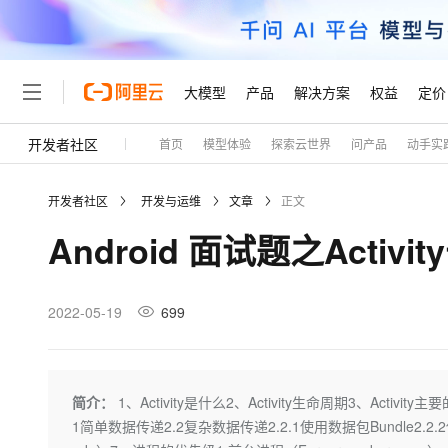
大模型
产品
解决方案
权益
定价
开发者社区
首页
模型体验
探索云世界
问产品
动手实
大模型
产品
解决方案
权益
定价
云市场
伙伴
服务
了解阿里云
精选产品
精选解决方案
普惠上云
产品定价
精选商城
成为销售伙伴
售前咨询
为什么选择阿里云
千问AI平台
开发者社区
开发与运维
文章
正文
了解云产品的定价详情
大模型服务平台百炼
千问办公，解锁你的工作
普惠上云 官方力荐
分销伙伴
在线服务
网站建设
什么是云计算
大
Android 面试题之Activi
大模型服务与应用平台
企业级Agent产品，直接
云服务器38元/年起，超
咨询伙伴
多端小程序
技术领先
云上成本管理
售后服务
轻量应用服务器
Agency Agents：拥
官方推荐返现计划
大模型
精选产品
精选解决方案
Salesforce 国际版订阅
稳定可靠
管理和优化成本
推荐新用户得奖励，单订单
销售伙伴合作计划
2022-05-19
699
自助服务
友盟天域
安全合规
人工智能与机器学习
AI
文本生成
云数据库 RDS
HappyHorse 打造一
云工开物
无影生态合作计划
在线服务
观测云
分析师报告
高校专属算力普惠，学生认
计算
互联网应用开发
Qwen3.8-Max
HOT
Salesforce On Alibaba C
工单服务
Tuya 物联网平台阿里云
研究报告与白皮书
人工智能平台 PAI
快速拥有专属 OpenClaw
简介：
1、Activity是什么2、Activity生命周期3、Activi
大模
Consulting Partner 合
大数据
容器
智能体时代全能旗舰模型
免费试用
短信专区
一站式AI开发、训练和推
1简单数据传递2.2复杂数据传递2.2.1使用数据包Bundle2.2.2使
蓝凌 OA
AI 大模型销售与服务生
现代化应用