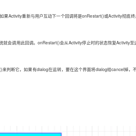
tivity重新与用户互动下一个回调将是onRestart()或Activity彻底
就会调用此回调。onRestart()会从Activity停止时的状态恢复Activity
ing()来判断它，如果有dialog在运转，要在这个界面将dialog给cancel掉