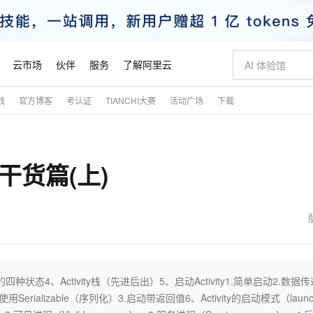
云市场
伙伴
服务
了解阿里云
践
官方博客
考认证
TIANCHI大赛
活动广场
下载
AI 特惠
数据与 API
成为产品伙伴
企业增值服务
最佳实践
价格计算器
AI 场景体
基础软件
产品伙伴合
阿里云认证
市场活动
配置报价
大模型
自助选配和估算价格
新方式
睿译宝，AI翻译排版一步到位
智启 AI 普惠权益
产品生态集成认证中心
企业支持计划
云上春晚
域名与网站
千问官方 MaaS 平台，为开发者和 Agent 而生，新用户赠送 1 亿 + tokens 额度
Qwen Aud
AI Coding
阿里云Maa
2026 阿里云
云服务器 E
为企业打
数据集
Windows
大模型认证
模型
NEW
NEW
ty干货篇(上)
交付可用成果
值低价云产品抢先购
上传文档即自动完成翻译和格式还原
至高享 1亿+免费 tokens，加速 Al 应用落地
提供智能易用的域名与建站服务
智能编程，一键
安全可靠、
产品生态伙伴
专家技术服务
云上奥运之旅
弹性计算合作
阿里云中企出
手机三要素
宝塔 Linux
全部认证
价格优势
有专属领域专家
GLM-5.2：长任务时代开源旗舰模型
阿里云 OPC 创新助力计划
千问大模型
即刻拥有 DeepS
AI 电商营销
对象存储 O
大模型
产品生态伙伴工作台
企业增值服务台
云栖战略参考
云存储合作计
云栖大会
身份实名认证
CentOS
训练营
推动算力普惠，释放技术红利
最高返9万
多领域专家智能体,一键组建 AI 虚拟交付团队
快速构建应用程序和网站，即刻迈出上云第一步
至高百万元 Token 补贴，加速一人公司成长
多元化、高性能、安全可靠的大模型服务
真正可用的 1M 上下文,一次完成代码全链路开发
轻松解锁专属 Dee
从图文生成到
云上的中国
数据库合作计
活动全景
短信
Docker
图片和
站式影视创作平台
Hermes Agent，打造自进化智能体
Token Plan 模型订阅计划
数字证书管理服务（原SSL证书）
5 分钟轻松部署
AI 广告创作
无影云电脑
企业成长
NEW
信息公告
看见新力量
云网络合作计
OCR 文字识别
JAVA
证享300元代金券
可视化编排打通从文字构思到成片全链路闭环
全托管，含MySQL、PostgreSQL、SQL Server、MariaDB多引擎
自主进化，持久记忆，越用越聪明
Qwen3.8-Max 首发尝鲜，限时加量 10 倍，夜间低至2折
实现全站HTTPS，呈现可信的WEB访问
图文、视频一
随时随地安
魔搭 Mode
Kimi-K3
HappyHors
NEW
loud
服务实践
官网公告
金融模力时刻
Salesforce O
版
发票查验
全能环境
Claude Code + GStack 打造工程团队
千问办公，限时限量积分加倍
Qoder
低代码高效构
AI 建站
短信服务
ty主要的四种状态4、Activity栈（先进后出）5、启动Activity1.简单启动2.数据传
型
NEW
作计划
Kimi 最新旗舰模型，长程编程与推理利器
让文字生成流
计划
创新中心
魔搭 ModelSc
健康状态
理服务
让AI从“聊天伙伴”进化为能干活的“数字员工”
安装技能 GStack，拥有专属 AI 工程团队
你的AI工作搭子，覆盖日常办公高频场景
面向真实软件的智能体编程平台
0 代码专业建
用Serializable（序列化）3.启动带返回值6、Activity的启动模式（laun
客户案例
天气预报查询
操作系统
态合作计划