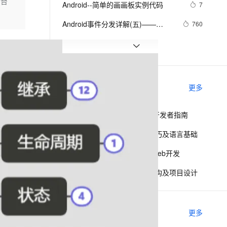
安全
后台
Android--简单的画画板实例代码
我要投诉
e-1.1-I2V
Cosyvoice-V3-Flash
7
PolarDB
上云场景组合购
Milvus 弹性伸缩功能新增节
伴
漫剧创作，剧本、分镜、视频高效生成
100%兼容MySQL、PostgreSQL，兼容Oracle，支持集中和分布式
覆盖90%+业务场景，专享组合折扣价
点支持范围
畅自然，细节丰富
高表现力语音合成大模型，语音克隆听感自然
VPN
Android事件分发详解(五)——
760
Touch事件传递验证
ernetes 版 ACK
云聚AI 严选权益
AI 原生数据库服务发布
SSL 证书
Android Socket与服务器通信通用
5
2V
Fun-ASR
，一键激活高效办公新体验
理容器应用的 K8s 服务
精选AI产品，从模型到应用全链提效
Agent 数据网关
Demo
文戏情感细腻自然，动作戏激烈拳拳到肉，实现更强表演能力
支持中英文自由切换，具备更强的噪声鲁棒性
堡垒机
Android布局变化时动画效果的现实
4
AI 用量加速计划
云原生数据库 PolarDB
(一)
防火墙
、识别商机，让客服更高效、服务更出色。
android launcher2
新老同享，达量后返
Agentic Database 发布
7
相关课程
更多
主机安全
应用
开源Android容器化框架Atlas开发者指南
千问办公
NEW
AI 应用及服务市场
的智能体编程平台
一站式AI生产力平台
Java面试疑难点解析 - 面试技巧及语言基础
AI 应用
伶鹊
Java面试疑难点解析 - Java Web开发
企业级人与Agent协作平台，接入和调度多个数字员工
智能客服平台，对话机器人、对话分析、智能外呼
大模型
Java面试疑难点解析 - 系统架构及项目设计
大模型服务平台百炼 - 全妙
自然语言处理
应用创作平台
多模态内容创作工具，已接入 DeepSeek
数据标注
相关电子书
更多
机器学习