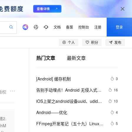
文档
备案
控制台
注册
登录
个人
积分
发布
验
作计划
器
AI 活动
专业服务
服务伙伴合作计划
开发者社区
加入我们
产品动态
服务平台百炼
阿里云 OPC 创新助力计划
热门文章
最新文章
一站式生成采购清单，支持单品或批量购买
io：打造专属 AI 语音助手
S产品伙伴计划（繁花）
峰会
CS
造的大模型服务与应用开发平台
一句话生成原生可编辑精美 PPT 文稿
AI 生产力先锋
Al MaaS 服务伙伴赋能合作
域名
博文
Careers
至高可申请百万元
Qwen3.8-Max 模型上线
开启高性价比 AI 编程新体验
弹性可伸缩的云计算服务
Qwen-Audio-3.0-Realtime 端到端实时语音角色扮演
输入一句话想法, 轻松生成专业的 PPT
先锋实践拓展 AI 生产力的边界
Token 补贴，五大权
计划
海大会
伙伴信用分合作计划
商标
问答
社会招聘
[Android] 缓存机制
3
益加速 OPC 成功
eek-V4-Pro
SS
一键部署幻兽帕鲁游戏服务器
飞天发布时刻
HOT
Open Search 向量检索版支
划
备案
电子书
校园招聘
pSeek-V4-Pro
视频创作，一键激活电商全链路生产力
稳定、安全、高性价比、高性能的云存储服务
一键购买专属联机服务器，轻松开启游戏
所见，即是所愿
持视频检索 Pipeline 功能
更多支持
告别手动埋点！Android 无侵入式数
16
版权
划
公司注册
镜像站
视频生成
语音识别与合成
据采集方案深度解析
专属 QwenPaw
漫剧工坊：一站式动画创作平台
AI 实训营
HOT
应用身份服务 (IDaaS)
iOS上架之android设备uuid、udid使
10
合作伙伴培训与认证
划
上云迁移
站生成，高效打造优质广告素材
全接入的云上超级电脑
从聊天伙伴进化为能主动干活的本地数字员工
快速生产连贯的高质量长漫剧
从基础到进阶，Agent 创客手把手教你
OpenClaw 管理能力上线
用教程
lScope
我要反馈
e-1.1-T2V
Qwen3-TTS-Flash
Android——优化
4
查询合作伙伴
n Alibaba Cloud ISV 合作
代维服务
建企业门户网站
10 分钟搭建微信、支付宝小程序
递2.
MaxCompute MaxFrame 提
畅细腻的高质量视频
离线语音合成大模型，多语言方言自适应，低延迟高稳定
创新加速
FFmpeg开发笔记（五十九）Linux编
ope
登录合作伙伴管理后台
5
我要建议
站，无忧落地极速上线
以可视化方式快速构建移动和 PC 门户网站
国内短信简单易用，安全可靠，秒级触达，全球覆盖200+国家和地区。
高效部署网站，快速应用到小程序
供自动弹性内存功能
chM
译ijkplayer的Android平台so库