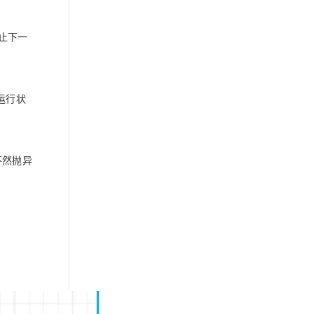
终止下一
至运行状
，不然抛异