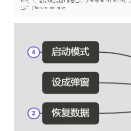
存储
天池大赛
ode）7、进程的优先级1.前台进程（Foreground process）。2
Qwen3.7-Plus
云解析DNS
解决方案免费试用 新老
电子合同
进程（Background proc
最高领取价值200元试用
能看、能想、能动手的多模
安全
网络与CDN
AI 算法大赛
畅捷通
大数据开发治理平台 Data
AI 产品 免费试用
网络
安全
云开发大赛
Qwen3-VL-Plus
Tableau 订阅
1亿+ 大模型 tokens 和 
可观测
入门学习赛
中间件
AI空中课堂在线直播课
云防火墙
140+云产品 免费试用
上云与迁云
云原生的云上边界网络安全
产品新客免费试用，最长1
数据库
生态解决方案
大模型服务
企业出海
大模型ACA认证体验
大数据计算
助力企业全员 AI 认知与能
行业生态解决方案
千问AI平台-Token Plan
政企业务
媒体服务
开发者生态解决方案
企业服务与云通信
千问AI平台-模型体验
AI 开发和 AI 应用解决
在线体验全尺寸、多种模态
域名与网站
Happy 系列大模型
终端用户计算
Serverless
开发工具