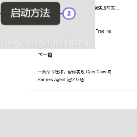
58同城Android客户端Walle框架演进与实践之路
息提取
与 AI 智能体进行实时音视频通话
Android组件化实现
从文本、图片、视频中提取结构化的属性信息
构建支持视频理解的 AI 音视频实时通话应用
蚂蚁聚宝Android秒级编译——Freeline
t.diy 一步搞定创意建站
构建大模型应用的安全防护体系
通过自然语言交互简化开发流程,全栈开发支持
通过阿里云安全产品对 AI 应用进行安全防护
下一篇
一条命令迁移，帮你实现 OpenClaw 与
Hermes Agent 记忆互通！