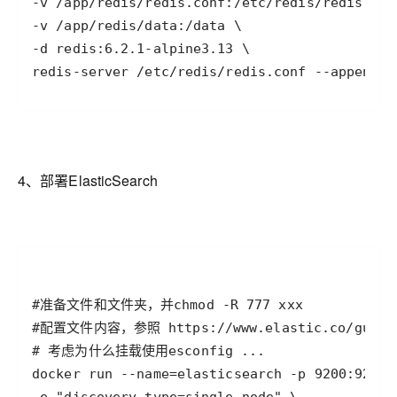
redis-server /etc/redis/redis.conf --appendon
4、部署ElasticSearch