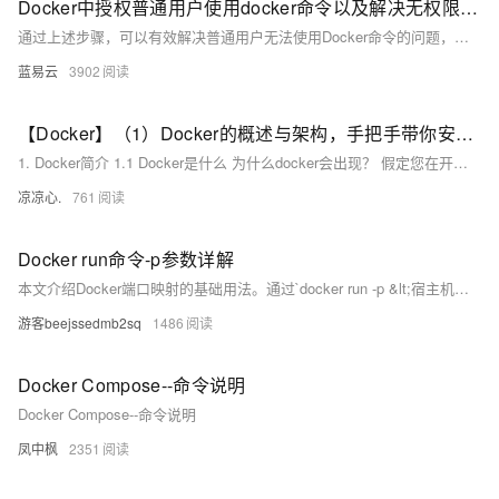
Docker中授权普通用户使用docker命令以及解决无权限访问/var/run/docker.sock错误。
通过上述步骤，可以有效解决普通用户无法使用Docker命令的问题，同时处理 `/var/run/docker.sock`权限错误。这样的设置不仅方便用户使用Docker提供的各项服务，同时还能保护系统的安全性。在进行此类配置更改时，请确保理解每一步骤的作用及潜在的安全风险，尤其是在修改文件权限时。在实际的操作中，始终应该努力保持系统的最低必要权限，避免过度放宽权限，这是保障系统安全的一个重要方针。
蓝易云
3902
【Docker】（1）Docker的概述与架构，手把手带你安装Docker，云原生路上不可缺少的一门技术！
1. Docker简介 1.1 Docker是什么 为什么docker会出现？ 假定您在开发一款平台项目，您的开发环境具有特定的配置。其他开发人员身处的环境配置也各有不同。 您正在开发的应用依赖于您当前的配置且还要依赖于某些配置文件。 您的企业还拥有标准化的测试和生产环境，且具有自身的配置和一系列支持文件。 **要求：**希望尽可能多在本地模拟这些环境而不产生重新创建服务器环境的开销 问题： 要如何确保应用能够在这些环境中运行和通过质量检测？ 在部署过程中不出现令人头疼的版本、配置问题 无需重新编写代码和进行故障修复
凉凉心.
761
Docker run命令-p参数详解
本文介绍Docker端口映射的基础用法。通过`docker run -p &lt;宿主机端口&gt;:&lt;容器端口&gt;`实现端口映射，例如`-p 5000:80`将宿主机5000端口映射到容器80端口，外部访问宿主机5000端口时流量会转发至容器内部的80端口。示例命令中，`-d`用于后台运行，`--restart=always`确保容器自动重启，`--name`指定容器名称。部署完成后可通过`http://服务器IP地址:5000`验证服务是否正常运行。
游客beejssedmb2sq
1486
Docker Compose--命令说明
Docker Compose--命令说明
凤中枫
2351