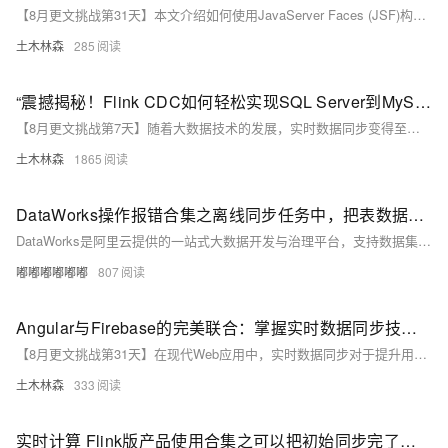
【8月更文挑战第31天】本文介绍如何使用JavaServer Faces (JSF)构建无障碍Web应用，确保所有用户都能访问和使用。文章通过实际代码示例展示了如何利用ARIA属性增强组件、实现键盘导航、提供文本替代以及使用语义化标签等技术。无障碍设计不仅是道德责任，也是提升用户体验的关键。通过这些方法，JSF可以帮助开发者创建更加公平和包容的应用。
土木林森
285
“震撼揭秘！Flink CDC如何轻松实现SQL Server到MySQL的实时数据同步？一招在手，数据无忧！”
【8月更文挑战第7天】随着大数据技术的发展，实时数据同步变得至关重要。Apache Flink作为高性能流处理框架，在实时数据处理领域扮演着核心角色。Flink CDC（Change Data Capture）组件的加入，使得数据同步更为高效。本文介绍如何使用Flink CDC实现从SQL Server到MySQL的实时数据同步，并提供示例代码。首先确保SQL Server启用了CDC功能，接着在Flink环境中引入相关连接器。通过定义源表与目标表，并执行简单的`INSERT INTO SELECT`语句，即可完成数据同步。
土木林森
1865
DataWorks操作报错合集之离线同步任务中，把表数据同步到POLARDB，显示所有数据都是脏数据，报错信息：ERROR JobContainer - 运行scheduler 模式[local]出错.是什么原因
DataWorks是阿里云提供的一站式大数据开发与治理平台，支持数据集成、数据开发、数据服务、数据质量管理、数据安全管理等全流程数据处理。在使用DataWorks过程中，可能会遇到各种操作报错。以下是一些常见的报错情况及其可能的原因和解决方法。
嘟嘟嘟嘟嘟嘟
807
Angular与Firebase的完美联合：掌握实时数据同步技术——从环境配置到数据服务的详细实现指南
【8月更文挑战第31天】在现代Web应用中，实时数据同步对于提升用户体验至关重要。本文档详细介绍如何在Angular应用中集成Firebase实时数据库，包括准备工作、配置环境、实现实时数据同步及在组件中使用数据服务等步骤。通过本教程，开发者将掌握利用Angular与Firebase高效实现数据同步的方法，增强应用的实时互动性。
土木林森
333
实时计算 Flink版产品使用合集之可以把初始同步完了用增量模式，但初始数据还是要同步，除非初始的数据同步换成用其他工具先同步过去吧，是这个意思吗