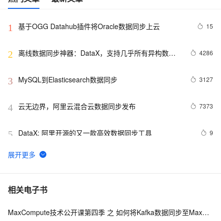
基于OGG Datahub插件将Oracle数据同步上云
15
1
离线数据同步神器：DataX，支持几乎所有异构数据
4286
2
源的离线同步到MaxCompute
MySQL到Elasticsearch数据同步
3127
3
云无边界，阿里云混合云数据同步发布
7373
4
DataX: 阿里开源的又一款高效数据同步工具
9
5
DataWorks数据同步功能支持全量更新和增量更新两种方
5
6
式
Maxwell - 增量数据同步工具（2）
7
7
相关电子书
MaxCompute技术公开课第四季 之 如何将Kafka数据同步至MaxCompute
55-微服务技术栈（高级）：微服务网关Soul（数据同步
6
8