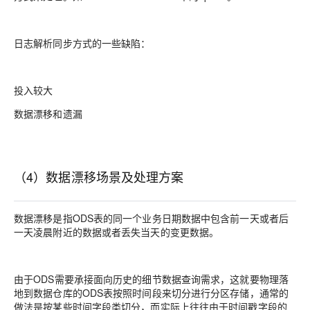
日志解析同步方式的一些缺陷：
投入较大
数据漂移和遗漏
（4）数据漂移场景及处理方案
数据漂移是指ODS表的同一个业务日期数据中包含前一天或者后
一天凌晨附近的数据或者丢失当天的变更数据。
由于ODS需要承接面向历史的细节数据查询需求，这就要物理落
地到数据仓库的ODS表按照时间段来切分进行分区存储，通常的
做法是按某些时间字段类切分，而实际上往往由于时间戳字段的