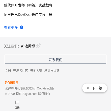
原理）
低代码开发师（初级）实战教程
docker环境安装mysql、canal、elasticsearch，基于
6
9
阿里巴巴DevOps 最佳实践手册
binlog利用canal实现mysql的数据同步到elasticsearch中
（一）
Kafka 集群如何实现数据同步？
4
10
查看更多
关注我们：
新浪微博
联系我们
文档
|
开发者社区
|
天池大赛
|
培训与认证
下一篇
法律声明及隐私权政策
|
Cookies政策
© 2009-现在 Aliyun.com 版权所有
增值电信业务经营许可证：
浙B2-20080101
域名注册服务机构许可：
浙D3-20210002
目录
浙公网安备 33010602009975号
浙B2-20080101-4