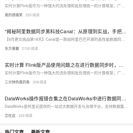
实时计算Flink版作为一种强大的流处理和批处理统一的计算框架，广泛应用于各种需要实时数据处理和分析的场景。实时计算Flink版通常结合SQL接口、DataStream API、以及与上下游数据源和存储系统的丰富连接器，提供了一套全面的解决方案，以应对各种实时计算需求。其低延迟、高吞吐、容错性强的特点，使其成为众多企业和组织实时数据处理首选的技术平台。以下是实时计算Flink版的一些典型使用合集。
真的很搞笑
250
"揭秘阿里数据同步黑科技Canal：从原理到实战，手把手教你玩转MySQL数据秒级同步，让你的数据处理能力瞬间飙升，成为技术界的新晋网红！"
【8月更文挑战第18天】Canal是一款由阿里巴巴开源的高性能数据同步系统，它通过解析MySQL的增量日志（Binlog），提供低延迟、可靠的数据订阅和消费功能。Canal模拟MySQL Slave与Master间的交互协议来接收并解析Binary Log，支持数据的增量同步。配置简单直观，包括Server和Instance两层配置。在实战中，Canal可用于数据库镜像、实时备份等多种场景，通过集成Canal Client可实现数据的消费和处理，如更新缓存或写入消息队列。
东方睿赢
2150
实时计算 Flink版产品使用问题之在进行数据同步时，重新创建了一个新的任务，但发现无法删除旧任务同步的历史数据，是什么导致的
实时计算Flink版作为一种强大的流处理和批处理统一的计算框架，广泛应用于各种需要实时数据处理和分析的场景。实时计算Flink版通常结合SQL接口、DataStream API、以及与上下游数据源和存储系统的丰富连接器，提供了一套全面的解决方案，以应对各种实时计算需求。其低延迟、高吞吐、容错性强的特点，使其成为众多企业和组织实时数据处理首选的技术平台。以下是实时计算Flink版的一些典型使用合集。
三分钟热度的鱼
339
DataWorks操作报错合集之在DataWorks中进行数据同步时，遇到数据量大的表同步时报链接异常，该怎么办
DataWorks是阿里云提供的一站式大数据开发与治理平台，支持数据集成、数据开发、数据服务、数据质量管理、数据安全管理等全流程数据处理。在使用DataWorks过程中，可能会遇到各种操作报错。以下是一些常见的报错情况及其可能的原因和解决方法。
芯在这
320
热门文章
最新文章