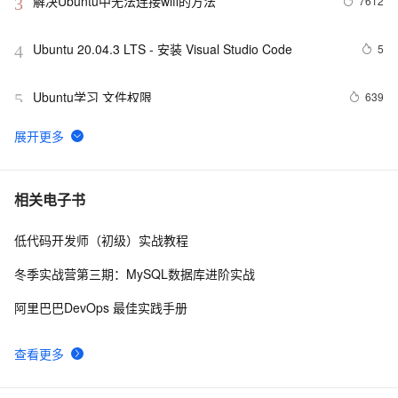
解决Ubuntu中无法连接wifi的方法
7612
3
Ubuntu 20.04.3 LTS - 安装 Visual Studio Code
5
4
Ubuntu学习 文件权限
639
5
Ubuntu Touch将支持用户数据加密：目前暂无时间表
616
6
在Ubuntu平台搭建RTMP直播服务器使用SRS简要指南
7
7
相关电子书
低代码开发师（初级）实战教程
ubuntu22/20 安装macos 主题桌面
8
8
冬季实战营第三期：MySQL数据库进阶实战
ubuntu12.04 安装配置jdk1.7
7
9
阿里巴巴DevOps 最佳实践手册
ubuntu 14.04 root破解
2
10
查看更多