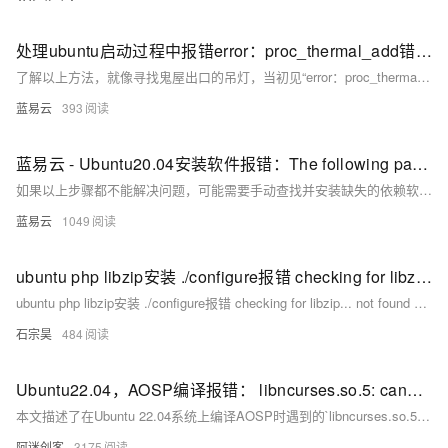
处理ubuntu启动过程中报错error：proc_thermal_add错误的方法
了解以上方法，就像寻找鬼屋出口的吊灯，当初见“error：proc_thermal_add错误”时的恐惧不翼而飞。各位Ubuntu使用者都是勇敢的探险家，遇到的问题无非是丛林中的野兽，尝试、努力和坚持总能找到解决的办法。
蓝易云
393
蓝易云 - Ubuntu20.04安装软件报错：The following packages have unmet dependencies
如果以上步骤都不能解决问题，可能需要手动查找并安装缺失的依赖软件包。你可以通过运行 `sudo apt-cache search <package-name>`来搜索软件包，然后使用 `sudo apt install <package-name>`进行安装。
蓝易云
1049
ubuntu php libzip安装 ./configure报错 checking for libzip... not found configure
ubuntu php libzip安装 ./configure报错 checking for libzip... not found configure
石宗昊
484
Ubuntu22.04，AOSP编译报错： libncurses.so.5: cannot open shared object file: No such file
本文描述了在Ubuntu 22.04系统上编译AOSP时遇到的`libncurses.so.5`缺失错误，并提供了通过安装相应库解决该问题的步骤。
阿迷创客
3175