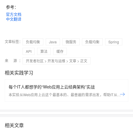
参考：
官方文档
中文翻译
文章标签：
负载均衡
Java
微服务
负载均衡
Spring
API
算法
缓存
来 源：
开发者社区
>
开发与运维
>
文章
> 正文
相关实践学习
每个IT人都想学的“Web应用上云经典架构”实战
本实验从Web应用上云这个最基本的、最普遍的需求出发，帮助IT从业者
们通过“阿里云Web应用上云解决方案”，了解一个企业级Web应用上云的
常见架构，了解如何构建一个高可用、可扩展的企业级应用架构。
相关文章