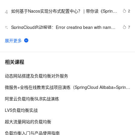
Config 和 Nacos
如何基于Nacos实现分布式配置中心？ | 带你读《Spring 
2
4
Cloud Alibaba（2019）》之七
SpringCloud启动报错：Error creating bean with name 
7
5
configurationPropertiesBeans
黑马程序员2024最新SpringCloud微服务开发与实战 个人
5
6
学习心得、踩坑、与bug记录Day2 全网最快最全（下）
SA实战 ·《SpringCloud Alibaba实战》第16章-链路追
125
7
相关课程
踪：项目整合Sleuth实现链路追踪 下
动态网站搭建及负载均衡对外服务
使用Spring Cloud Stream集成消息中间件
7
8
微服务+全栈在线教育实战项目演练（SpringCloud Alibaba+SpringBoot）
Spring Cloud微服务面试题
6
9
阿里云负载均衡SLB实战演练
F版本SpringCloud 3—大白话Eureka服务注册与发现
464
10
LVS负载均衡实战
超大流量网站的负载均衡
负载均衡入门与产品使用指南