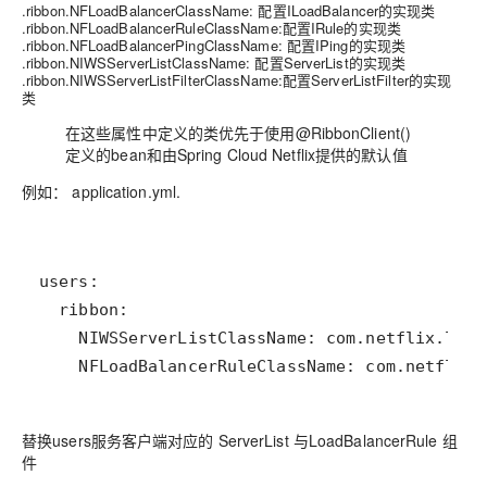
.ribbon.NFLoadBalancerClassName: 配置ILoadBalancer的实现类
.ribbon.NFLoadBalancerRuleClassName:配置IRule的实现类
.ribbon.NFLoadBalancerPingClassName: 配置IPing的实现类
.ribbon.NIWSServerListClassName: 配置ServerList的实现类
.ribbon.NIWSServerListFilterClassName:配置ServerListFilter的实现
类
在这些属性中定义的类优先于使用@RibbonClient()
定义的bean和由Spring Cloud Netflix提供的默认值
例如： application.yml.
    NFLoadBalancerRuleClassName: com.netflix.
替换users服务客户端对应的 ServerList 与LoadBalancerRule 组
件