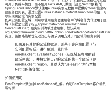
可用于负载平衡器，而不使用AWS AMI元数据（这是Netflix依赖的）
Spring Cloud Ribbon默认使用eureka实例元数据中提供的“zone”信息构
建服务器列表，通过设置eureka.instance.metadatamap.zone的值，可
以实现跨区域的实例配置
如果没有配置区域，则可以使用服务器主机名中的域名作为代理用于区
域（前提是设置了标志approximateZoneFromHostname）
ServerListFilter：服务实例清单过滤机制，默认采用
org.springframework.cloud.netflix.ribbon.ZonePreferenceServerListFilter
实现，该策略能够优先过滤出与请求调用方处于同区域的服务实例
如果没有其他的区域数据源，则基于客户端配置（与
实例配置相反）进行猜测。我们将
eureka.client.availabilityZones（从区域名称映射到
区域列表），并将实例自己的区域的第一个区域（即
eureka.client.region，其默认为“us-east-1”为与本机
Netflix的兼容性）。
如何使用呢：
RestTemplate添加@LoadBalanced注解，启动RestTemplate客户端负
载均衡