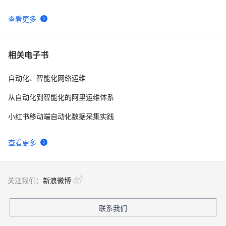
localhost
查看更多
【实测】django测试平台的各种权限管理设计解决方案！
5
9
超干货！
阿里云智能视觉开放平台人脸人体API测试Demo
7
10
相关电子书
自动化、智能化网络运维
从自动化到智能化的阿里运维体系
小红书移动端自动化数据采集实践
查看更多
关注我们：
新浪微博
联系我们