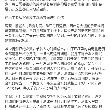
少，每日需要维护的成本随着用例数的增多和需求变动的增多会
增高，这些都在预期范围内。
产出主要从客观和主观两方面进行评估。
客观：前置Bug暴露时间。BVT每日运行，因此总会提前于正式提
测前暴露问题。目前是部署在主线上，假设产品的迭代周期是2周
一般平均从第三天开始有提测需求给到，一旦BVT发现问题，平均
能前置3天发现。
减少提测拒绝次数，节省人力时间成本。由于BVT里的自动化用例
全部是基础核心用例，一旦出现运行问题，就是不符合准入测试
标准的。在没有BVT的时代，提测前都是以开发手工自测和测试手
工验证的方式进行，一旦发现不符合测试条件的Bug，就会打回，
在这种情况下就会消耗不少的人力和时间。有了BVT后，开发可以
自己运行自动化脚本做基础功能自测，测试每日监控也在运行检
测。目前机器在夜晚用90分钟左右可以运行完全部用例，假设一
台机器相当于一个机器人，那么三台机器就相当于3人 x 90分钟
=270分钟，每天节约了270分钟的人力成本。
主观：为什么要放上主观收益呢？因为客观上节省了时间。总之
自动化的部署大大提高了测试在项目组的影响力，从此客户端上
的测试从纯手工迈入了新时代，每日版本质量也有了持续稳定的