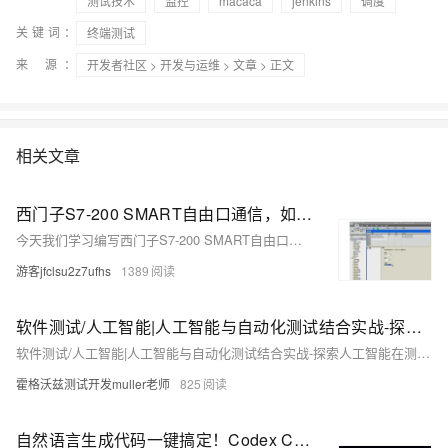
测试技术
监控
macaca
jenkins
调度
关键词：
终端测试
来 源：
开发者社区
>
开发与运维
>
文章
> 正文
相关文章
西门子S7-200 SMART自由口通信，如何编写发送程序，使用超级终端发送测试
今天我们学习编写西门子S7-200 SMART自由口通信的发送程序，并使用超级终端进行发送功能测试。首先设置参数，打开STEP7 Micro/WIN SMART编程软件，右键单击项目树中的CPU，选择打开，在打开的系统块中选择CPU类型和信号板类型。设置信号板，串口的类型为RS232，地址为2，波特率为9600。
游客jfclsu2z7ufhs
1389
软件测试/人工智能|人工智能与自动化测试结合实战-探索人工智能在测试领域中的应用
软件测试/人工智能|人工智能与自动化测试结合实战-探索人工智能在测试领域中的应用
霍格沃兹测试开发muller老师
825
自然语言生成代码一键搞定！Codex CLI：OpenAI开源终端AI编程助手，代码重构+测试全自动