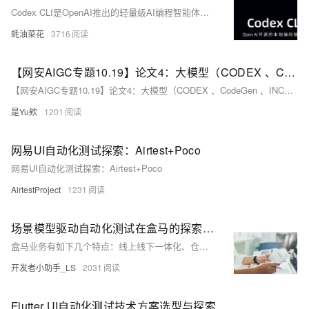
Codex CLI是OpenAI推出的轻量级AI编程智能体，基于自然语言指令帮助开发者高效生成代码、执行文件操作和进行版本控制，支持代码生成、重构、测试及数据库迁移等功能。
蚝油菜花
3716
【网安AIGC专题10.19】论文4：大模型（CODEX 、CodeGen 、INCODER ）+自动生成代码评估：改进自动化测试方法、创建测试输入生成器、探索新的评估数据集扩充方法
【网安AIGC专题10.19】论文4：大模型（CODEX 、CodeGen 、INCODER ）+自动生成代码评估：改进自动化测试方法、创建测试输入生成器、探索新的评估数据集扩充方法
是Yu欸
1201
网易UI自动化测试探索：Airtest+Poco
网易UI自动化测试探索：Airtest+Poco
AirtestProject
1231
场景模型驱动自动化测试在盒马的探索及实践
盒马业务有如下几个特点：线上线下一体化、仓储配送一体化、超市餐饮一体化、经营作业一体化、多业态与平台化。在以上的种种原因，生鲜及物流体验是盒马的特点，但仓储配送一体化作业中，如何能更高效的提升测试效率也是盒马质量团队的重点探索。
开发者小助手_LS
2031
Flutter UI自动化测试技术方案选型与探索