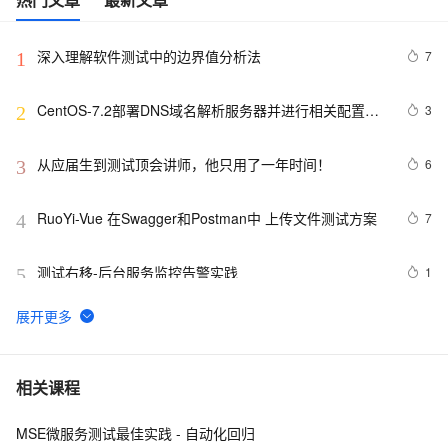
深入理解软件测试中的边界值分析法
7
1
CentOS-7.2部署DNS域名解析服务器并进行相关配置测
3
2
试
从应届生到测试顶会讲师，他只用了一年时间！
6
3
RuoYi-Vue 在Swagger和Postman中 上传文件测试方案
7
4
测试右移-后台服务监控告警实践
1
5
征文分享｜OceanBase 3.1.2 数据库性能测试探索
5
6
Junit测试框架
585
7
相关课程
MSE微服务测试最佳实践 - 自动化回归
本地开发和测试环境为什么一定建议用127.0.0.1或者
16
8