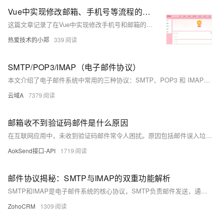
Vue中实现修改邮箱、手机号等流程的大致过程、验证码由后端的redis生成验证（版本1.0）
这篇文章记录了在Vue中实现修改手机号和邮箱的大致流程，包括使用过滤器部分隐藏展示的手机号和邮箱，以及通过点击触发路由跳转的便捷方式。文章还描述了旧号码和新号码验证的界面实现，其中验证码由后端生成并通过弹窗展示给用户，未来可以接入真正的手机验证码接口。此外，还提供了修改邮箱的页面效果截图，并强调了学习是一个永无止境的过程。
热爱技术的小郑
339
SMTP/POP3/IMAP（电子邮件协议）
本文介绍了电子邮件系统中常用的三种协议：SMTP、POP3 和 IMAP。SMTP（简单邮件传输协议）用于发送邮件，设计简单且广泛支持；POP3（邮局协议版本3）用于接收邮件，适合离线使用但不支持文件夹管理；IMAP（互联网消息访问协议）允许用户在服务器上管理邮件，支持多设备同步和部分下载。文章还对比了这三种协议的功能、端口及特点，并分析了它们在实际场景中的应用，帮助用户根据需求选择合适的协议。
云域A
7379
​邮箱收不到验证码邮件是什么原因
在互联网应用中，未收到验证码邮件常令人困扰。原因包括邮件误入垃圾箱、邮箱设置不当、发件服务器故障、地址输入错误及ISP拦截。解决策略有检查垃圾邮件、清理邮箱、修正设置、确认地址准确及更换邮箱服务。推荐使用AOKSend提升邮件送达率，其优势在于高送达率、实时监测与易集成，通过注册、获取API、配置SMTP及测试，可有效解决验证码邮件送达问题，优化用户体验。
AokSend接口-API
1719
邮件协议揭秘：SMTP与IMAP的双重功能解析
SMTP和IMAP是电子邮件系统的核心协议，SMTP负责邮件发送，通过SSL/TLS保证安全，而IMAP则处理邮件接收和管理，支持服务器存储及状态同步。这两种协议相辅相成，为现代邮件系统提供了坚实基础。它们广泛应用于各种邮件客户端，确保了兼容性、功能丰富性和安全性，满足用户对电子邮件的多样化需求。
ZohoCRM
1309