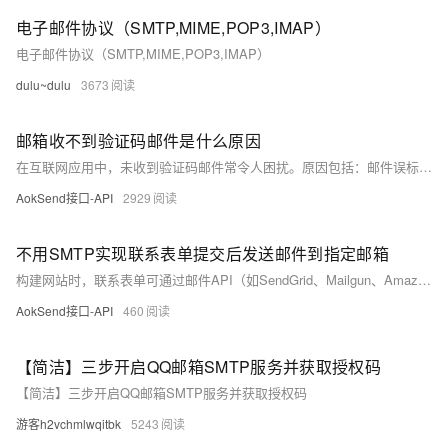
电子邮件协议（SMTP,MIME,POP3,IMAP）
电子邮件协议（SMTP,MIME,POP3,IMAP）
dulu~dulu
3673
邮箱收不到验证码邮件是什么原因
在互联网应用中，未收到验证码邮件常令人困扰。原因包括：邮件误标为垃圾、邮箱设置不当、发件服务器故障、邮箱地址输入错误，及ISP拦截。解决策略有检查垃圾邮件、清理邮箱、修正设置、确认邮箱地址无误、联系服务提供商与ISP，或尝试其他邮箱服务。使用AOKSend等可靠邮件服务可提升送达率，其优势在于高送达率、实时监测与易集成性，确保验证码邮件及时准确到达，改善用户体验。
AokSend接口-API
2929
不用SMTP实现联系表单提交后发送邮件到指定邮箱
构建网站时，联系表单可通过邮件API（如SendGrid、Mailgun、Amazon SES）或第三方自动化服务（Zapier、Integromat）无需SMTP发送邮件。这些服务提供API接口和自动化工作流程，简化邮件发送。例如，使用SendGrid API在Python中发送邮件涉及注册、获取API密钥并编写发送邮件的代码。同样，Zapier可作为表单提交的触发器，自动发送邮件。此外，后端脚本（如PHPMailer）也能实现这一功能，但需编写处理SMTP的代码。选择适合的方法能优化邮件发送流程。
AokSend接口-API
460
【简洁】三步开启QQ邮箱SMTP服务并获取授权码
【简洁】三步开启QQ邮箱SMTP服务并获取授权码
游客h2vchmlwqitbk
5243