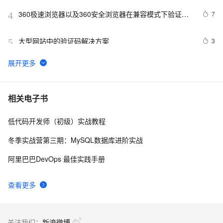
360极速浏览器以及360安全浏览器在兼容模式下验证码
7
4
图片显示不来，但是极速模式可以显示？
大型网站中的验证码解决方案
3
5
不得不说这个验证码生成库，牛逼了！
4
6
阿里云短信群发、验证码、短信提醒费用价格表
6
7
相关电子书
低代码开发师（初级）实战教程
vue3实现验证码校验的功能
9
8
冬季实战营第三期：MySQL数据库进阶实战
手把手教你基于 Kaptcha 验证码检验的登录
4
9
阿里巴巴DevOps 最佳实践手册
thinkphp怎么实现图片验证码
573
10
查看更多
关注我们：
新浪微博