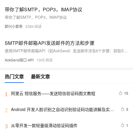
带你了解SMTP，POP3，IMAP协议
带你了解SMTP，POP3，IMAP协议
即兴小索奇
2384
SMTP邮件邮箱API发送邮件的方法和步骤
使用SMTP邮件邮箱API（如AokSend）发送邮件涉及6个步骤：获取SMTP服务器地址和端口，进行身份验证，构建邮件内容，连接到服务器，发送邮件及处理结果。例如，Gmail的SMTP服务器地址是smtp.gmail.com，端口587。此方法适用于程序化发送邮件，确保安全并支持大规模发信服务。
AokSend接口-API
1005
热门文章
最新文章
阿里云 短信服务——发送短信验证码图文教程
15
1
Android 开发人脸识别之自动识别验证码功能讲解及实现
3
2
（超详细 附源码）
从零开发一款轻量级滑动验证码插件
1
3