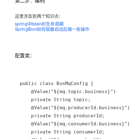
第二步：编码
大模型解决方案
迁移与运维管理
这里涉及到两个知识点：
快速部署 Dify，高效搭建 
spring中bean的生命周期
专有云
SpringBoot如何容器启动后做一些操作
10 分钟在聊天系统中增加
配置类：