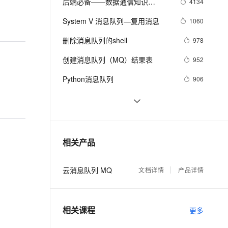
安全
后端必备——数据通信知识
4134
我要投诉
e-1.1-I2V
Cosyvoice-V3-Flash
PolarDB
上云场景组合购
Milvus 弹性伸缩功能新增节
伴
(RPC、消息队列)一站式总结
漫剧创作，剧本、分镜、视频高效生成
100%兼容MySQL、PostgreSQL，兼容Oracle，支持集中和分布式
覆盖90%+业务场景，专享组合折扣价
点支持范围
畅自然，细节丰富
高表现力语音合成大模型，语音克隆听感自然
System V 消息队列—复用消息
1060
VPN
ernetes 版 ACK
云聚AI 严选权益
删除消息队列的shell
AI 原生数据库服务发布
978
SSL 证书
2V
Fun-ASR
，一键激活高效办公新体验
理容器应用的 K8s 服务
精选AI产品，从模型到应用全链提效
Agent 数据网关
文戏情感细腻自然，动作戏激烈拳拳到肉，实现更强表演能力
支持中英文自由切换，具备更强的噪声鲁棒性
创建消息队列（MQ）结果表
堡垒机
952
AI 用量加速计划
云原生数据库 PolarDB
防火墙
Python消息队列
906
、识别商机，让客服更高效、服务更出色。
新老同享，达量后返
Agentic Database 发布
主机安全
应用
消息队列（三）RocketMQ如何存
805
储消息
Windows消息队列
701
千问办公
NEW
AI 应用及服务市场
的智能体编程平台
一站式AI生产力平台
Redis Stream——作为消息队列的典
26
相关产品
AI 应用
型应用场景
伶鹊
企业级人与Agent协作平台，接入和调度多个数字员工
智能客服平台，对话机器人、对话分析、智能外呼
大模型
云消息队列 MQ
文档详情
产品详情
大模型服务平台百炼 - 全妙
自然语言处理
应用创作平台
多模态内容创作工具，已接入 DeepSeek
数据标注
相关课程
更多
机器学习