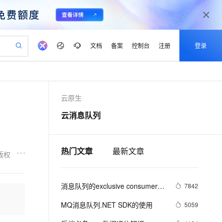
文档
备案
控制台
注册
登录
验
作计划
器
AI 活动
专业服务
服务伙伴合作计划
开发者社区
加入我们
产品动态
服务平台百炼
阿里云 OPC 创新助力计划
云原生
一站式生成采购清单，支持单品或批量购买
可编辑精美 PPT 文稿
S产品伙伴计划（繁花）
峰会
CS
造的大模型服务与应用开发平台
Agency Agents：拥有专属领域专家
AI 生产力先锋
Al MaaS 服务伙伴赋能合作
域名
博文
Careers
至高可申请百万元
Qwen3.8-Max 模型上线
云消息队列
 轻松生成专业的 PPT
开启高性价比 AI 编程新体验
弹性可伸缩的云计算服务
先锋实践拓展 AI 生产力的边界
多领域专家智能体,一键组建 AI 虚拟交付团队
Token 补贴，五大权
计划
海大会
伙伴信用分合作计划
商标
问答
社会招聘
益加速 OPC 成功
帕鲁游戏服务器
SS
HappyHorse 打造一站式影视创作平台
飞天发布时刻
HOT
Open Search 向量检索版支
划
备案
电子书
校园招聘
联机服务器，轻松开启游戏
视频创作，一键激活电商全链路生产力
稳定、安全、高性价比、高性能的云存储服务
所见，即是所愿
持视频检索 Pipeline 功能
可视化编排打通从文字构思到成片全链路闭环
热门文章
最新文章
更多支持
版权
划
公司注册
镜像站
视频生成
语音识别与合成
 智能体与工作流应用
漫剧工坊：一站式动画创作平台
AI 实训营
应用身份服务 (IDaaS)
合作伙伴培训与认证
划
上云迁移
站生成，高效打造优质广告素材
全接入的云上超级电脑
通过阿里云百炼高效搭建AI应用,助力高效开发
快速生产连贯的高质量长漫剧
从基础到进阶，Agent 创客手把手教你
OpenClaw 管理能力上线
消息队列的exclusive consumer功
lScope
7842
我要反馈
e-1.1-T2V
Qwen3-TTS-Flash
查询合作伙伴
n Alibaba Cloud ISV 合作
代维服务
能是如何保证消息有序和防止脑裂
建企业门户网站
10 分钟搭建微信、支付宝小程序
MaxCompute MaxFrame 提
畅细腻的高质量视频
离线语音合成大模型，多语言方言自适应，低延迟高稳定
MQ消息队列.NET SDK的使用
5059
创新加速
ope
登录合作伙伴管理后台
我要建议
站，无忧落地极速上线
以可视化方式快速构建移动和 PC 门户网站
的
国内短信简单易用，安全可靠，秒级触达，全球覆盖200+国家和地区。
高效部署网站，快速应用到小程序
供自动弹性内存功能