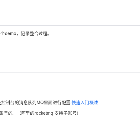
Deepseek-v4-pro
HappyHors
同享
万小智 AI 建站低至 15元/月
Qoder CN
AI 短剧/漫剧
云原生数据库 
快递物流查询
WordPress
成为服务伙
高校合作
点，立即开启云上创新
覆盖公网/内网、递归/权威、移动APP等全场景解析服务
送.CN域名，送备案服务码
基于千问大模型等，支持代码智能生成、研发智能问答
AI助力短剧
态智能体模型
旗舰 MoE 大模型，百万上下文与顶尖推理能力
图生视频，流
Ubuntu
服务生态伙伴
云工开物
企业应用
Works
Night Plan 支持 Qwen 3.8-Max
云原生大数据计算服务 MaxCompute
AI 办公
容器服务 Kub
NEW
GLM-5.2
Wan2.7-T
Red Hat
30+ 款产品免费体验
Data Agent 驱动的一站式 Data+AI 开发治理平台
夜间 5 折，Qwen/Meoo/TokenPlan 客户专享
面向分析的企业级SaaS模式云数据仓库
AI智能应用
提供一站式管
一个demo，记录整合过程。
科研合作
视觉 Coding、空间感知、多模态思考等全面升级
1M上下文，专为长程任务能力而生
ERP
堂（旗舰版）
SUSE
智能客服
CRM
防护产品
2个月
自动承接线索
建站小程序
OA 办公系统
AI 应用构建
大模型原生
力提升
财税管理
模板建站
Qoder
大模型服务平台百炼-应用模版
HOT
NEW
面向真实软件
个人版上线、团队版降价；千问3.8-Max首发发尝鲜
丰富多元化的应用模版和解决方案
400电话
定制建站
万有无界
大模型服务平台百炼-智能体
方案
广告营销
模板小程序
的模型效果
灵活可视化地构建企业级 Agent
控制台的消息队列MQ里面进行配置.
快速入门概述
定制小程序
秒悟
人工智能平台 PAI
号的。（阿里的rocketmq 支持子账号）
APP 开发
云端极速 AI 
新一代 AI 视频生成模型，深度适配广告营销等场景
AI Native 的算法工程平台，一站式完成建模、训练、推理服务部署
建站系统