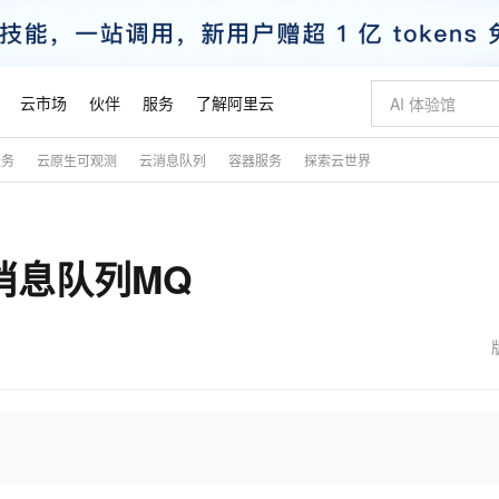
云市场
伙伴
服务
了解阿里云
服务
云原生可观测
云消息队列
容器服务
探索云世界
AI 特惠
数据与 API
成为产品伙伴
企业增值服务
最佳实践
价格计算器
AI 场景体
基础软件
产品伙伴合
阿里云认证
市场活动
配置报价
大模型
自助选配和估算价格
步到位
智启 AI 普惠权益
产品生态集成认证中心
企业支持计划
云上春晚
域名与网站
Qwen Audio：打造专属 AI 语音助手
千问官方 MaaS 平台，为开发者和 Agent 而生，新用户赠送 1 亿 + tokens 额度
一句话生成原生
AI Coding
阿里云Maa
2026 阿里云
云服务器 E
为企业打
数据集
Windows
大模型认证
模型
NEW
NEW
的消息队列MQ
格式还原
值低价云产品抢先购
至高享 1亿+免费 tokens，加速 Al 应用落地
提供智能易用的域名与建站服务
Qwen-Audio-3.0-Realtime 端到端实时语音角色扮演
输入一句话想法,
智能编程，一键
安全可靠、
产品生态伙伴
专家技术服务
云上奥运之旅
弹性计算合作
阿里云中企出
手机三要素
宝塔 Linux
全部认证
价格优势
开源旗舰模型
即刻拥有 DeepSeek-V4-Pro
阿里云 OPC 创新助力计划
千问大模型
一键部署幻兽
AI 电商营销
对象存储 O
大模型
产品生态伙伴工作台
企业增值服务台
云栖战略参考
云存储合作计
云栖大会
身份实名认证
CentOS
训练营
推动算力普惠，释放技术红利
最高返9万
真正可用的 1M 上下文,一次完成代码全链路开发
快速构建应用程序和网站，即刻迈出上云第一步
轻松解锁专属 DeepSeek-V4-Pro
至高百万元 Token 补贴，加速一人公司成长
多元化、高性能、安全可靠的大模型服务
一键购买专属
从图文生成到
云上的中国
数据库合作计
活动全景
短信
Docker
图片和
自进化智能体
5 分钟轻松部署专属 QwenPaw
Token Plan 模型订阅计划
数字证书管理服务（原SSL证书）
高效搭建 AI
AI 广告创作
无影云电脑
企业成长
NEW
HOT
信息公告
看见新力量
云网络合作计
OCR 文字识别
JAVA
越聪明
证享300元代金券
全托管，含MySQL、PostgreSQL、SQL Server、MariaDB多引擎
Qwen3.8-Max 首发尝鲜，限时加量 10 倍，夜间低至2折
实现全站HTTPS，呈现可信的WEB访问
从聊天伙伴进化为能主动干活的本地数字员工
图文、视频一
随时随地安
魔搭 Mode
Kimi-K3
HappyHors
NEW
loud
服务实践
官网公告
金融模力时刻
Salesforce O
版
发票查验
全能环境
Claude Code + GStack 打造工程团队
千问办公，限时限量积分加倍
Qoder
低代码高效构
AI 建站
短信服务
型
NEW
作计划
Kimi 最新旗舰模型，长程编程与推理利器
让文字生成流
计划
创新中心
魔搭 ModelSc
健康状态
理服务
让AI从“聊天伙伴”进化为能干活的“数字员工”
安装技能 GStack，拥有专属 AI 工程团队
你的AI工作搭子，覆盖日常办公高频场景
面向真实软件的智能体编程平台
0 代码专业建
客户案例
天气预报查询
操作系统
态合作计划