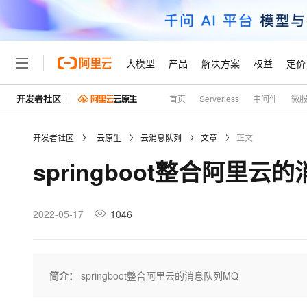
大模型
产品
解决方案
权益
定价
开发者社区
首页
Serverless
中间件
微
大模型
产品
解决方案
权益
定价
云市场
伙伴
服务
了解阿里云
精选产品
精选解决方案
普惠上云
产品定价
精选商城
成为销售伙伴
售前咨询
为什么选择阿里云
千问AI平台
开发者社区
云原生
云消息队列
文章
正文
了解云产品的定价详情
大模型服务平台百炼
睿译宝，AI翻译排版一
普惠上云 官方力荐
分销伙伴
在线服务
网站建设
什么是云计算
大
springboot整合阿里云
大模型服务与应用平台
上传文档即自动完成翻译和
云服务器38元/年起，超
咨询伙伴
多端小程序
技术领先
云上成本管理
售后服务
轻量应用服务器
GLM-5.2：长任务时代
官方推荐返现计划
大模型
精选产品
精选解决方案
Salesforce 国际版订阅
稳定可靠
管理和优化成本
推荐新用户得奖励，单订单
销售伙伴合作计划
2022-05-17
1046
自助服务
友盟天域
安全合规
人工智能与机器学习
AI
文本生成
云数据库 RDS
Hermes Agent，打造
云工开物
无影生态合作计划
在线服务
观测云
分析师报告
自主进化，持久记忆，越用
高校专属算力普惠，学生认
计算
互联网应用开发
Qwen3.8-Max
HOT
Salesforce On Alibaba C
工单服务
Tuya 物联网平台阿里云
研究报告与白皮书
人工智能平台 PAI
快速拥有专属 OpenClaw
简介：
springboot整合阿里云的消息队列MQ
大模
Consulting Partner 合
大数据
容器
智能体时代全能旗舰模型
免费试用
短信专区
一站式AI开发、训练和推
蓝凌 OA
AI 大模型销售与服务生
现代化应用