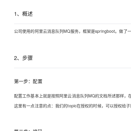
存储
天池大赛
Qwen3.7-Plus
云解析DNS
解决方案免费试用 新老
电子合同
最高领取价值200元试用
能看、能想、能动手的多模
安全
网络与CDN
1、概述
AI 算法大赛
畅捷通
大数据开发治理平台 Data
AI 产品 免费试用
网络
安全
云开发大赛
Qwen3-VL-Plus
Tableau 订阅
1亿+ 大模型 tokens 和 
公司使用的阿里云消息队列MQ服务，框架是springboot。做了
可观测
入门学习赛
中间件
AI空中课堂在线直播课
云防火墙
140+云产品 免费试用
上云与迁云
云原生的云上边界网络安全
产品新客免费试用，最长1
数据库
生态解决方案
大模型服务
2、步骤
企业出海
大模型ACA认证体验
大数据计算
助力企业全员 AI 认知与能
行业生态解决方案
千问AI平台-Token Plan
政企业务
媒体服务
开发者生态解决方案
第一步：配置
企业服务与云通信
千问AI平台-模型体验
AI 开发和 AI 应用解决
在线体验全尺寸、多种模态
配置工作基本上就是按照阿里云消息队列MQ的文档所述那样，在
域名与网站
Happy 系列大模型
这里有一点注意的点：我们的topic在授权的时候，可以授权给子账
终端用户计算
Serverless
开发工具