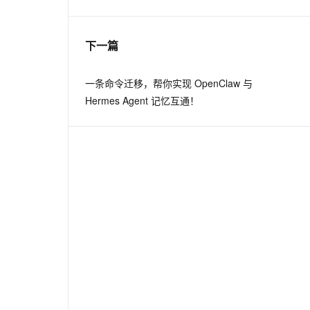
息提取
与 AI 智能体进行实时音视频通话
下一篇
从文本、图片、视频中提取结构化的属性信息
构建支持视频理解的 AI 音视频实时通话应用
t.diy 一步搞定创意建站
构建大模型应用的安全防护体系
一条命令迁移，帮你实现 OpenClaw 与
通过自然语言交互简化开发流程,全栈开发支持
通过阿里云安全产品对 AI 应用进行安全防护
Hermes Agent 记忆互通！