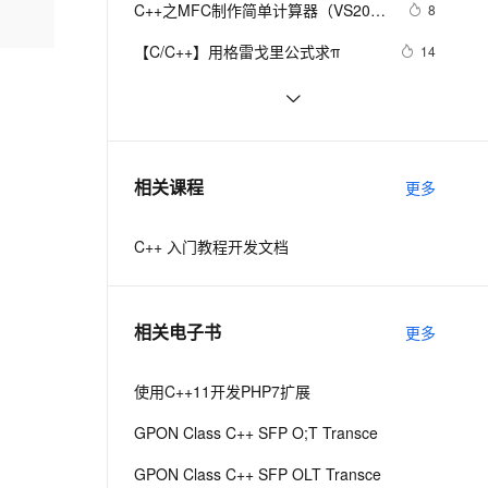
安全
C++之MFC制作简单计算器（VS2019
我要投诉
e-1.1-I2V
Cosyvoice-V3-Flash
8
PolarDB
上云场景组合购
Milvus 弹性伸缩功能新增节
伴
实现），附带完整代码
漫剧创作，剧本、分镜、视频高效生成
100%兼容MySQL、PostgreSQL，兼容Oracle，支持集中和分布式
覆盖90%+业务场景，专享组合折扣价
点支持范围
畅自然，细节丰富
高表现力语音合成大模型，语音克隆听感自然
VPN
【C/C++】用格雷戈里公式求π
14
ernetes 版 ACK
云聚AI 严选权益
AI 原生数据库服务发布
SSL 证书
Java 与 C++ 区别深入剖析及应用实
14
2V
Fun-ASR
，一键激活高效办公新体验
理容器应用的 K8s 服务
精选AI产品，从模型到应用全链提效
Agent 数据网关
例详解
文戏情感细腻自然，动作戏激烈拳拳到肉，实现更强表演能力
支持中英文自由切换，具备更强的噪声鲁棒性
堡垒机
C++语言基础 例程 范型编程简介
4
AI 用量加速计划
云原生数据库 PolarDB
防火墙
、识别商机，让客服更高效、服务更出色。
《C++语言基础》实践参考——类
新老同享，达量后返
Agentic Database 发布
549
相关课程
更多
族的设计
主机安全
应用
C++ 入门教程开发文档
千问办公
NEW
AI 应用及服务市场
的智能体编程平台
一站式AI生产力平台
AI 应用
伶鹊
相关电子书
更多
企业级人与Agent协作平台，接入和调度多个数字员工
智能客服平台，对话机器人、对话分析、智能外呼
大模型
大模型服务平台百炼 - 全妙
使用C++11开发PHP7扩展
自然语言处理
应用创作平台
多模态内容创作工具，已接入 DeepSeek
GPON Class C++ SFP O;T Transce
数据标注
机器学习
GPON Class C++ SFP OLT Transce