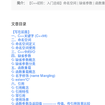
存储
天池大赛
Qwen3.7-Plus
简介：
【C++初阶：入门总结】命名空间 | 缺省参数 | 函数重载
云解析DNS
解决方案免费试用 新老
电子合同
最高领取价值200元试用
能看、能想、能动手的多模
安全
网络与CDN
AI 算法大赛
畅捷通
大数据开发治理平台 Data
AI 产品 免费试用
网络
安全
云开发大赛
Qwen3-VL-Plus
Tableau 订阅
1亿+ 大模型 tokens 和 
文章目录
可观测
入门学习赛
中间件
AI空中课堂在线直播课
【写在前面】
云防火墙
140+云产品 免费试用
一、C++关键字 (C++98)
上云与迁云
云原生的云上边界网络安全
产品新客免费试用，最长1
数据库
二、命名空间
生态解决方案
💦 命名空间定义
大模型服务
企业出海
大模型ACA认证体验
💦 命名空间使用
大数据计算
三、C++中的I/O
助力企业全员 AI 认知与能
行业生态解决方案
千问AI平台-Token Plan
四、缺省参数
政企业务
媒体服务
💦 缺省参数概念
开发者生态解决方案
💦 缺省参数分类
企业服务与云通信
五、函数重载
千问AI平台-模型体验
AI 开发和 AI 应用解决
💦 函数重载概念
在线体验全尺寸、多种模态
💦 名字修饰 (name Mangling)
域名与网站
💦 extern"C"
六、引用
Happy 系列大模型
终端用户计算
💦 引用概念
💦 引用特性
💦 常引用
Serverless
💦 使用场景
💦 函数参数及返回值 ———— 传值、传引用效率比较
开发工具