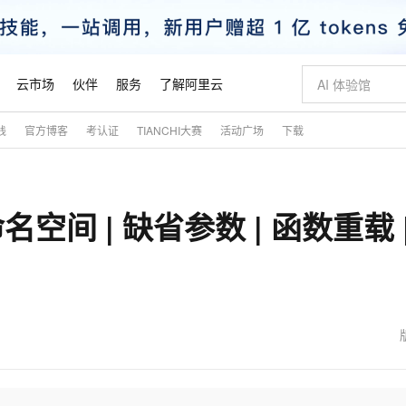
云市场
伙伴
服务
了解阿里云
践
官方博客
考认证
TIANCHI大赛
活动广场
下载
AI 特惠
数据与 API
成为产品伙伴
企业增值服务
最佳实践
价格计算器
AI 场景体
基础软件
产品伙伴合
阿里云认证
市场活动
配置报价
大模型
自助选配和估算价格
新方式
睿译宝，AI翻译排版一步到位
智启 AI 普惠权益
产品生态集成认证中心
企业支持计划
云上春晚
域名与网站
千问官方 MaaS 平台，为开发者和 Agent 而生，新用户赠送 1 亿 + tokens 额度
Qwen Aud
AI Coding
阿里云Maa
2026 阿里云
云服务器 E
为企业打
数据集
Windows
大模型认证
模型
NEW
NEW
间 | 缺省参数 | 函数重载 |
交付可用成果
值低价云产品抢先购
上传文档即自动完成翻译和格式还原
至高享 1亿+免费 tokens，加速 Al 应用落地
提供智能易用的域名与建站服务
智能编程，一键
安全可靠、
产品生态伙伴
专家技术服务
云上奥运之旅
弹性计算合作
阿里云中企出
手机三要素
宝塔 Linux
全部认证
价格优势
有专属领域专家
GLM-5.2：长任务时代开源旗舰模型
阿里云 OPC 创新助力计划
千问大模型
即刻拥有 DeepS
AI 电商营销
对象存储 O
大模型
产品生态伙伴工作台
企业增值服务台
云栖战略参考
云存储合作计
云栖大会
身份实名认证
CentOS
训练营
推动算力普惠，释放技术红利
最高返9万
多领域专家智能体,一键组建 AI 虚拟交付团队
快速构建应用程序和网站，即刻迈出上云第一步
至高百万元 Token 补贴，加速一人公司成长
多元化、高性能、安全可靠的大模型服务
真正可用的 1M 上下文,一次完成代码全链路开发
轻松解锁专属 Dee
从图文生成到
云上的中国
数据库合作计
活动全景
短信
Docker
图片和
站式影视创作平台
Hermes Agent，打造自进化智能体
Token Plan 模型订阅计划
数字证书管理服务（原SSL证书）
5 分钟轻松部署
AI 广告创作
无影云电脑
企业成长
NEW
信息公告
看见新力量
云网络合作计
OCR 文字识别
JAVA
证享300元代金券
可视化编排打通从文字构思到成片全链路闭环
全托管，含MySQL、PostgreSQL、SQL Server、MariaDB多引擎
自主进化，持久记忆，越用越聪明
Qwen3.8-Max 首发尝鲜，限时加量 10 倍，夜间低至2折
实现全站HTTPS，呈现可信的WEB访问
图文、视频一
随时随地安
魔搭 Mode
Kimi-K3
HappyHors
NEW
loud
服务实践
官网公告
金融模力时刻
Salesforce O
版
发票查验
全能环境
Claude Code + GStack 打造工程团队
千问办公，限时限量积分加倍
Qoder
低代码高效构
AI 建站
短信服务
型
NEW
作计划
Kimi 最新旗舰模型，长程编程与推理利器
让文字生成流
计划
创新中心
魔搭 ModelSc
健康状态
理服务
让AI从“聊天伙伴”进化为能干活的“数字员工”
安装技能 GStack，拥有专属 AI 工程团队
你的AI工作搭子，覆盖日常办公高频场景
面向真实软件的智能体编程平台
0 代码专业建
客户案例
天气预报查询
操作系统
态合作计划