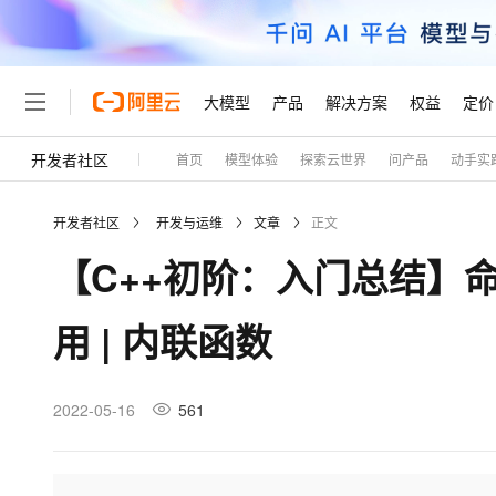
大模型
产品
解决方案
权益
定价
开发者社区
首页
模型体验
探索云世界
问产品
动手实
大模型
产品
解决方案
权益
定价
云市场
伙伴
服务
了解阿里云
精选产品
精选解决方案
普惠上云
产品定价
精选商城
成为销售伙伴
售前咨询
为什么选择阿里云
千问AI平台
开发者社区
开发与运维
文章
正文
了解云产品的定价详情
大模型服务平台百炼
千问办公，解锁你的工作
普惠上云 官方力荐
分销伙伴
在线服务
网站建设
什么是云计算
大
【C++初阶：入门总结】命名空
大模型服务与应用平台
企业级Agent产品，直接
云服务器38元/年起，超
咨询伙伴
多端小程序
技术领先
云上成本管理
售后服务
轻量应用服务器
Agency Agents：拥
官方推荐返现计划
大模型
精选产品
精选解决方案
Salesforce 国际版订阅
稳定可靠
用 | 内联函数
管理和优化成本
推荐新用户得奖励，单订单
销售伙伴合作计划
自助服务
友盟天域
安全合规
人工智能与机器学习
AI
文本生成
云数据库 RDS
HappyHorse 打造一
云工开物
无影生态合作计划
在线服务
观测云
分析师报告
高校专属算力普惠，学生认
计算
互联网应用开发
2022-05-16
561
Qwen3.8-Max
HOT
Salesforce On Alibaba C
工单服务
Tuya 物联网平台阿里云
研究报告与白皮书
人工智能平台 PAI
快速拥有专属 OpenClaw
大模
Consulting Partner 合
大数据
容器
智能体时代全能旗舰模型
免费试用
短信专区
一站式AI开发、训练和推
蓝凌 OA
AI 大模型销售与服务生
现代化应用