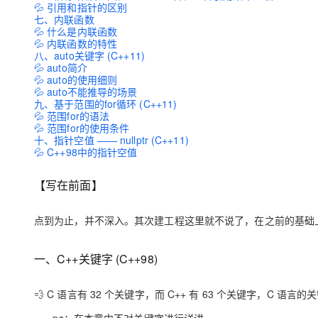
💦 引用和指针的区别
大模型解决方案
七、内联函数
迁移与运维管理
💦 什么是内联函数
快速部署 Dify，高效搭建 
💦 内联函数的特性
八、auto关键字 (C++11)
专有云
💦 auto简介
💦 auto的使用细则
10 分钟在聊天系统中增加
💦 auto不能推导的场景
九、基于范围的for循环 (C++11)
💦 范围for的语法
💦 范围for的使用条件
十、指针空值 —— nullptr (C++11)
💦 C++98中的指针空值
【写在前面】
点到为止，并不深入。其次建工程这里就不说了，在之前的基础上 —
一、C++关键字 (C++98)
💨 C 语言有 32 个关键字，而 C++ 有 63 个关键字，C 语言