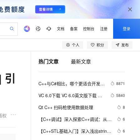
文档
备案
控制台
注册
登录
个人
积分
发布
验
作计划
器
AI 活动
专业服务
服务伙伴合作计划
开发者社区
加入我们
产品动态
服务平台百炼
阿里云 OPC 创新助力计划
热门文章
最新文章
一站式生成采购清单，支持单品或批量购买
io：打造专属 AI 语音助手
S产品伙伴计划（繁花）
峰会
CS
造的大模型服务与应用开发平台
一句话生成原生可编辑精美 PPT 文稿
AI 生产力先锋
Al MaaS 服务伙伴赋能合作
域名
博文
Careers
至高可申请百万元
Qwen3.8-Max 模型上线
 引
开启高性价比 AI 编程新体验
弹性可伸缩的云计算服务
Qwen-Audio-3.0-Realtime 端到端实时语音角色扮演
输入一句话想法, 轻松生成专业的 PPT
先锋实践拓展 AI 生产力的边界
Token 补贴，五大权
计划
海大会
伙伴信用分合作计划
商标
问答
社会招聘
C++与C#相比，哪个更适合开发大
8871
益加速 OPC 成功
eek-V4-Pro
SS
一键部署幻兽帕鲁游戏服务器
飞天发布时刻
HOT
Open Search 向量检索版支
划
备案
电子书
校园招聘
型游戏？
pSeek-V4-Pro
视频创作，一键激活电商全链路生产力
稳定、安全、高性价比、高性能的云存储服务
一键购买专属联机服务器，轻松开启游戏
所见，即是所愿
持视频检索 Pipeline 功能
更多支持
VC 6.0下载 VC 6.0英文版下载 
5840
划
公司注册
镜像站
视频生成
语音识别与合成
Visual C++ 6.0 英文企业版 集成
专属 QwenPaw
漫剧工坊：一站式动画创作平台
AI 实训营
HOT
应用身份服务 (IDaaS)
Qt C++ 扫码枪使用数据处理
8
合作伙伴培训与认证
SP6完美版（最新更新地址，百度
划
上云迁移
站生成，高效打造优质广告素材
全接入的云上超级电脑
从聊天伙伴进化为能主动干活的本地数字员工
快速生产连贯的高质量长漫剧
从基础到进阶，Agent 创客手把手教你
OpenClaw 管理能力上线
版权
lScope
网盘）
我要反馈
e-1.1-T2V
Qwen3-TTS-Flash
【C++调试】深入探索C++调试：从
6
查询合作伙伴
n Alibaba Cloud ISV 合作
代维服务
建企业门户网站
10 分钟搭建微信、支付宝小程序
MaxCompute MaxFrame 提
DWARF到堆栈解析
畅细腻的高质量视频
离线语音合成大模型，多语言方言自适应，低延迟高稳定
创新加速
【C++STL基础入门】深入浅出string
ope
登录合作伙伴管理后台
6
我要建议
站，无忧落地极速上线
以可视化方式快速构建移动和 PC 门户网站
国内短信简单易用，安全可靠，秒级触达，全球覆盖200+国家和地区。
高效部署网站，快速应用到小程序
供自动弹性内存功能
类的比较(compare)、复制(copy)