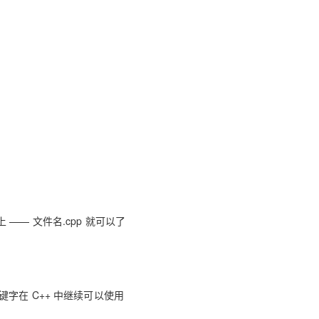
AI 应用
10分钟微调：让0.6B模型媲美235B模
多模态数据信
型
依托云原生高可用架构,实现Dify私有化部署
用1%尺寸在特定领域达到大模型90%以上效果
一个 AI 助手
超强辅助，Bol
即刻拥有 DeepSeek-R1 满血版
在企业官网、通讯软件中为客户提供 AI 客服
多种方案随心选，轻松解锁专属 DeepSeek
— 文件名.cpp 就可以了
的关键字在 C++ 中继续可以使用