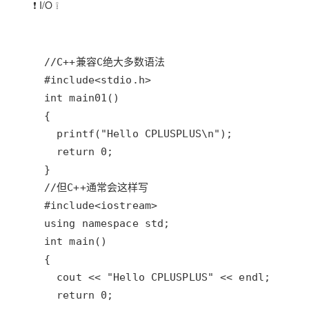
❗ I/O ❕