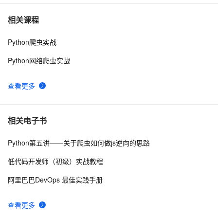
快速看懂爬虫风险管理防护总览
3
7
相关课程
Python爬虫实战
python爬虫之Appium 的使用
5
8
Python网络爬虫实战
Python爬虫面试：requests、BeautifulSoup与Scrapy详
14
9
解
查看更多
爬虫实例——爬取豆瓣网 top250 电影的信息
5
10
相关电子书
Python第五讲——关于爬虫如何做js逆向的思路
低代码开发师（初级）实战教程
阿里巴巴DevOps 最佳实践手册
查看更多