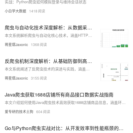
实战：Python爬虫如何模拟登录与维持会话状态
小白学大数据
1418
爬虫与自动化技术深度解析：从数据采集到智能运维的完整实战指南
本文系统解析爬虫与自动化核心技术，涵盖HTTP请求、数据解析、分布式架构及反爬策略，结合Scrapy、Selenium等框架实战，助力构建高效、稳定、合规的数据采集系统。
蒋星熠Jaxonic
1368
反爬虫机制深度解析：从基础防御到高级对抗的完整技术实战
本文系统阐述了反爬虫技术的演进与实践，涵盖基础IP限制、User-Agent检测，到验证码、行为分析及AI智能识别等多层防御体系，结合代码实例与架构图，全面解析爬虫攻防博弈，并展望智能化、合规化的发展趋势。
蒋星熠Jaxonic
3155
Java爬虫获取1688店铺所有商品接口数据实战指南
本文介绍如何使用Java爬虫技术高效获取1688店铺商品信息，涵盖环境搭建、API调用、签名生成及数据抓取全流程，并附完整代码示例，助力市场分析与选品决策。
爱专研的技术土狗
604
Go与Python爬虫实战对比：从开发效率到性能瓶颈的深度解析