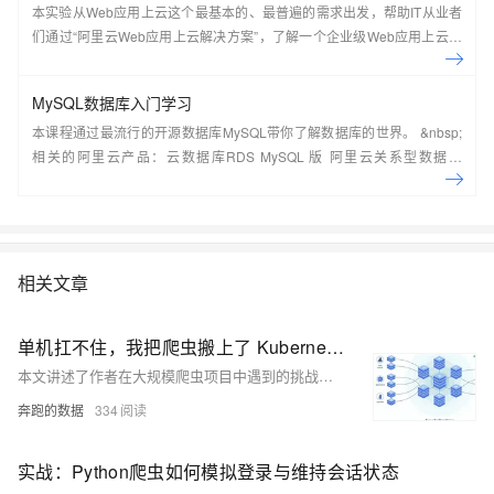
本实验从Web应用上云这个最基本的、最普遍的需求出发，帮助IT从业者
们通过“阿里云Web应用上云解决方案”，了解一个企业级Web应用上云的
常见架构，了解如何构建一个高可用、可扩展的企业级应用架构。
MySQL数据库入门学习
本课程通过最流行的开源数据库MySQL带你了解数据库的世界。 &nbsp;
相关的阿里云产品：云数据库RDS MySQL 版 阿里云关系型数据库
RDS（Relational Database Service）是一种稳定可靠、可弹性伸缩的在
线数据库服务，提供容灾、备份、恢复、迁移等方面的全套解决方案，彻
底解决数据库运维的烦恼。 了解产品详
情:&nbsp;https://www.aliyun.com/product/rds/mysql&nbsp;
相关文章
单机扛不住，我把爬虫搬上了 Kubernetes：弹性伸缩与成本优化的实战
本文讲述了作者在大规模爬虫项目中遇到的挑战，包括任务堆积、高失败率和成本失控。通过将爬虫项目迁移到Kubernetes并使用HPA自动伸缩、代理池隔离和Redis队列，作者成功解决了这些问题，提高了性能，降低了成本，并实现了系统的弹性伸缩。最终，作者通过这次改造学到了性能、代理隔离和成本控制的重要性。
奔跑的数据
334
实战：Python爬虫如何模拟登录与维持会话状态