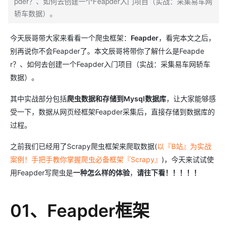
pder？、如何去创建一个Feapder入门项目（实战：采集易车网
轿车数据）。
今天辰哥带大家来看看一个爬虫框架：
Feapder
，看完本文之后，
别再说你不会Feapder了。本文辰哥将带你了解什么是Feapde
r？、如何去创建一个Feapder入门项目（实战：采集易车网轿车
数据）。
其中实战部分包括
爬虫数据和存储到Mysql数据库
，让大家能够感
受一下，数据从网页经框架Feapder采集后，直接存储到数据库的
过程。
之前我们已经用了Scrapy爬虫框架来爬取数据(
以『B站』为实战
案例！手把手教你掌握爬虫必备框架『Scrapy』
)，今天来试试使
用Feapder写爬虫是
一种怎么样的体验
，
请往下看！！！！！
01、Feapder框架