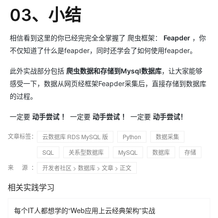
03、小结
相信看到这里的你已经完完全全掌握了 爬虫框架：
Feapder
，你
不仅知道了什么是feapder，同时还学会了如何使用feapder。
此外实战部分包括
爬虫数据和存储到Mysql数据库
，让大家能够
感受一下，数据从网页经框架Feapder采集后，直接存储到数据库
的过程。
一定要
动手尝试
！
一定要
动手尝试
！
一定要
动手尝试！
文章标签：
云数据库 RDS MySQL 版
Python
数据采集
SQL
关系型数据库
MySQL
数据库
存储
来 源：
开发者社区
>
数据库
>
文章
> 正文
相关实践学习
每个IT人都想学的“Web应用上云经典架构”实战