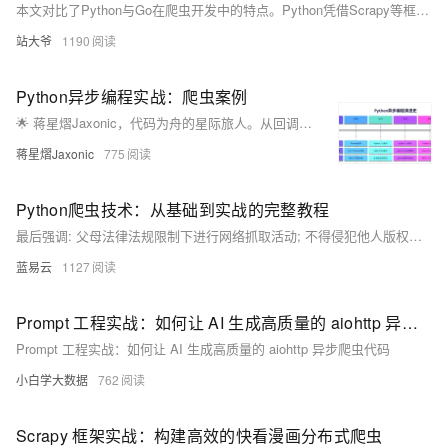
本文对比了Python与Go在爬虫开发中的特点。Python凭借Scrapy等框架在开发效率和易用性上占优，适合快速开发与中小型项目；而Go凭借高并发和高性能优势，适用于大规模、长期运行的爬虫服务。文章通过代码示例和性能测试，分析了两者在并发能力、错误处理、部署维护等方面的差异，并探讨了未来融合发展的趋势。
站大爷
1190
Python异步编程实战：爬虫案例
🌟 蒋星熠Jaxonic，代码为舟的星际旅人。从回调地狱到async/await协程天堂，亲历Python异步编程演进。分享高性能爬虫、数据库异步操作、限流监控等实战经验，助你驾驭并发，在二进制星河中谱写极客诗篇。
蒋星熠Jaxonic
775
Python爬虫技术：从基础到实战的完整教程
最后强调: 父母法律法规限制下进行网络抓取活动; 不得侵犯他人版权隐私利益; 同时也要注意个人安全防止泄露敏感信息.
蓝易云
1127
Prompt 工程实战：如何让 AI 生成高质量的 aiohttp 异步爬虫代码
Prompt 工程实战：如何让 AI 生成高质量的 aiohttp 异步爬虫代码
小白学大数据
762
Scrapy 框架实战：构建高效的快看漫画分布式爬虫