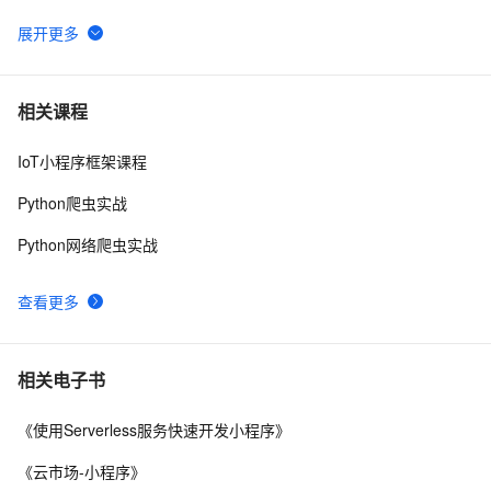
python网络爬虫selenium打开多窗口与切换页面
4
6
简单的网络爬虫的python实现
555
7
相关课程
IoT小程序框架课程
【爬虫知识】浏览器开发者工具使用技巧总结
8
8
Python爬虫实战
快速看懂爬虫风险管理防护总览
3
9
Python网络爬虫实战
python爬虫之Appium 的使用
5
10
查看更多
相关电子书
《使用Serverless服务快速开发小程序》
《云市场-小程序》