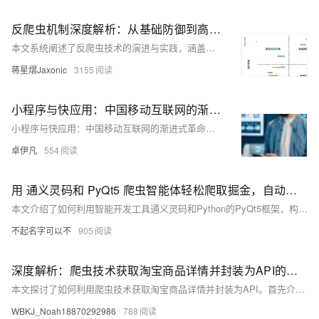
反爬虫机制深度解析：从基础防御到高级对抗的完整技术实战
本文系统阐述了反爬虫技术的演进与实践，涵盖基础IP限制、User-Agent检测，到验证码、行为分析及AI智能识别等多层防御体系，结合代码实例与架构图，全面解析爬虫攻防博弈，并展望智能化、合规化的发展趋势。
蒋星熠Jaxonic
3155
小程序与快应用：中国移动互联网的渐进式革命——卓伊凡的技术演进观
小程序与快应用：中国移动互联网的渐进式革命——卓伊凡的技术演进观
卓伊凡
554
用 通义灵码和 PyQt5 爬虫智能体轻松爬取掘金，自动化采集技术文章和数据
本文介绍了如何利用智能开发工具通义灵码和Python的PyQt5框架，构建一个自动化爬取掘金网站技术文章和数据的智能爬虫系统。通过通义灵码提高代码编写效率，使用PyQt5创建可视化界面，实现对爬虫任务的动态控制与管理。同时，还讲解了应对反爬机制、动态内容加载及数据清洗等关键技术点，帮助开发者高效获取并处理网络信息。
不起名字可以不
905
深度解析：爬虫技术获取淘宝商品详情并封装为API的全流程应用
本文探讨了如何利用爬虫技术获取淘宝商品详情并封装为API。首先介绍了爬虫的核心原理与工具，包括Python的Requests、BeautifulSoup和Scrapy等库。接着通过实战案例展示了如何分析淘宝商品页面结构、编写爬虫代码以及突破反爬虫策略。随后讲解了如何使用Flask框架将数据封装为API，并部署到服务器供外部访问。最后强调了在开发过程中需遵守法律与道德规范，确保数据使用的合法性和正当性。
WBKJ_Noah18870292986
788