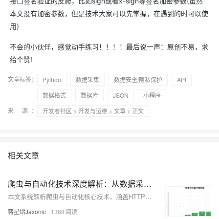
接口签名验证的反爬，比如sign或者x-sign等签名加密参数(虽然
本文没有加密参数，但是技术大家可以先掌握，在遇到的时可以使
用)
不会的小伙伴，感觉动手练习！！！！最后说一声：原创不易，求
给个赞!
文章标签：
Python
数据采集
数据安全/隐私保护
API
数据格式
数据库
JSON
小程序
来 源：
开发者社区
>
开发与运维
>
文章
> 正文
相关文章
爬虫与自动化技术深度解析：从数据采集到智能运维的完整实战指南
本文系统解析爬虫与自动化核心技术，涵盖HTTP请求、数据解析、分布式架构及反爬策略，结合Scrapy、Selenium等框架实战，助力构建高效、稳定、合规的数据采集系统。
蒋星熠Jaxonic
1368