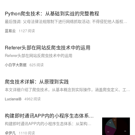
Python爬虫技术：从基础到实战的完整教程
最后强调: 父母法律法规限制下进行网络抓取活动; 不得侵犯他人版权隐私利益; 同时也要注意个人安全防止泄露敏感信息.
蓝易云
1127
Referer头部在网站反爬虫技术中的运用
Referer头部在网站反爬虫技术中的运用
小白学大数据
625
爬虫技术详解：从原理到实践
本文详细介绍了爬虫技术，从基本概念到实际操作，涵盖爬虫定义、工作流程及Python实现方法。通过使用`requests`和`BeautifulSoup`库，演示了如何发送请求、解析响应、提取和保存数据，适合初学者学习。强调了遵守法律法规的重要性。
LucianaiB
4962
构建即时通讯APP内的小程序生态体系：从架构设计到技术实现-优雅草卓伊凡
构建即时通讯APP内的小程序生态体系：从架构设计到技术实现-优雅草卓伊凡
卓伊凡
1110